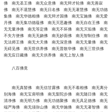
佛 南无圣王佛 南无众意佛 南无辩才轮佛 南无善寂
佛 南无不退慧佛 南无日名佛 南无无著慧佛 南无功德
集佛 南无华德相佛 南无辩才国佛 南无宝施佛 南无爱
月佛 南无集功德蕴佛 南无灭恶趣佛 南无自在王佛 南
无无量净佛 南无等定佛 南无不坏佛 南无灭垢佛 南无
不失方便佛 南无无娆佛 南无妙面佛 南无智制住佛 南
无法师王佛 南无大天佛 南无深意佛 南无无量佛 南无
无碍见佛 南无世供养佛 南无普散华佛 南无三世供佛
南无应日藏佛 南无天供养佛 南无上智人佛
八百佛竟
南无真髻佛 南无信甘露佛 南无不着相佛 南无离分
别海佛 南无宝肩明佛 南无梨陀步佛 南无随日佛 南无
清净佛 南无明力佛 南无功德聚佛 南无具足德佛 南无
端严海佛 南无须弥山佛 南无华施佛 南无无著智佛 南