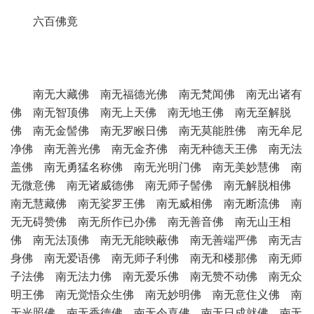
六百佛竟
南无大藏佛 南无福德光佛 南无梵闻佛 南无出诸有
佛 南无智顶佛 南无上天佛 南无地王佛 南无至解脱
佛 南无金髻佛 南无罗睺日佛 南无莫能胜佛 南无牟尼
净佛 南无善光佛 南无金齐佛 南无种德天王佛 南无法
盖佛 南无勇猛名称佛 南无光明门佛 南无美妙慧佛 南
无微意佛 南无诸威德佛 南无师子髻佛 南无解脱相佛
南无慧藏佛 南无娑罗王佛 南无威相佛 南无断流佛 南
无无碍赞佛 南无所作已办佛 南无善音佛 南无山王相
佛 南无法顶佛 南无无能映蔽佛 南无善端严佛 南无吉
身佛 南无爱语佛 南无师子利佛 南无和楼那佛 南无师
子法佛 南无法力佛 南无爱乐佛 南无赞不动佛 南无众
明王佛 南无觉悟众生佛 南无妙明佛 南无意住义佛 南
无光照佛 南无香德佛 南无令喜佛 南无日成就佛 南无