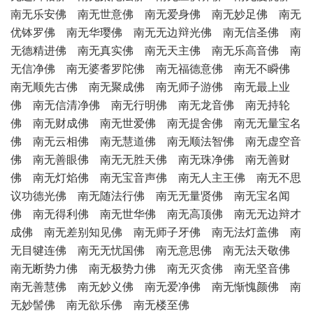
南无乐安佛 南无世意佛 南无爱身佛 南无妙足佛 南无
优钵罗佛 南无华璎佛 南无无边辩光佛 南无信圣佛 南
无德精进佛 南无真实佛 南无天主佛 南无乐高音佛 南
无信净佛 南无婆耆罗陀佛 南无福德意佛 南无不瞬佛
南无顺先古佛 南无聚成佛 南无师子游佛 南无最上业
佛 南无信清净佛 南无行明佛 南无龙音佛 南无持轮
佛 南无财成佛 南无世爱佛 南无提舍佛 南无无量宝名
佛 南无云相佛 南无慧道佛 南无顺法智佛 南无虚空音
佛 南无善眼佛 南无无胜天佛 南无珠净佛 南无善财
佛 南无灯焰佛 南无宝音声佛 南无人主王佛 南无不思
议功德光佛 南无随法行佛 南无无量贤佛 南无宝名闻
佛 南无得利佛 南无世华佛 南无高顶佛 南无无边辩才
成佛 南无差别知见佛 南无师子牙佛 南无法灯盖佛 南
无目犍连佛 南无无忧国佛 南无意思佛 南无法天敬佛
南无断势力佛 南无极势力佛 南无灭贪佛 南无坚音佛
南无善慧佛 南无妙义佛 南无爱净佛 南无惭愧颜佛 南
无妙髻佛 南无欲乐佛 南无楼至佛