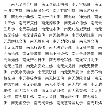
南无坚固苦行佛 南无众德上明佛 南无宝德佛 南无
一切善友佛 南无解脱音佛 南无甘露明佛 南无游戏王
佛 南无灭邪曲佛 南无一切主佛 南无薝卜净光佛 南无
山王佛 南无寂灭佛 南无德聚佛 南无具众德佛 南无最
胜月佛 南无善施佛 南无住本佛 南无功德威聚佛 南无
智无等佛 南无甘露音佛 南无善手佛 南无执明炬佛 南
无思解脱义佛 南无胜音佛 南无梨陀行佛 南无善义佛
南无无过佛 南无行善佛 南无殊妙身佛 南无妙光佛 南
无乐说佛 南无善济佛 南无不可说佛 南无最清净佛 南
无乐知佛 南无辩才日佛 南无破他军佛 南无宝月明佛
南无上意佛 南无友安众生佛 南无大见佛 南无无畏音
佛 南无水天德佛 南无慧济佛 南无无等意佛 南无不动
慧光佛 南无菩提意佛 南无树王佛 南无槃陀音佛 南无
福德力佛 南无势德佛 南无圣爱佛 南无势行佛 南无琥
珀佛 南无雷音云佛 南无善爱目佛 南无善智佛 南无具
足佛 南无华胜佛 南无大音佛 南无法相佛 南无智音
佛 南无虚空佛 南无祠音佛 南无慧音差别佛 南无月焰