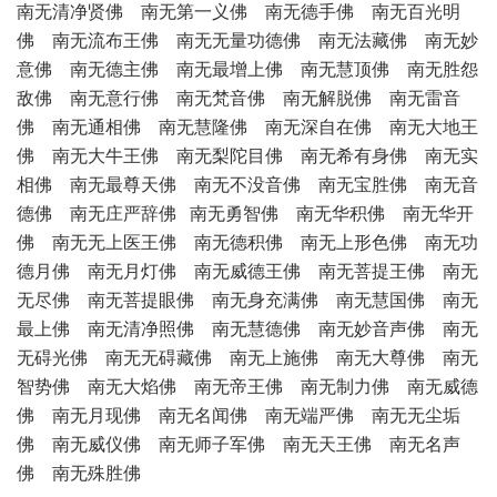
南无清净贤佛 南无第一义佛 南无德手佛 南无百光明
佛 南无流布王佛 南无无量功德佛 南无法藏佛 南无妙
意佛 南无德主佛 南无最增上佛 南无慧顶佛 南无胜怨
敌佛 南无意行佛 南无梵音佛 南无解脱佛 南无雷音
佛 南无通相佛 南无慧隆佛 南无深自在佛 南无大地王
佛 南无大牛王佛 南无梨陀目佛 南无希有身佛 南无实
相佛 南无最尊天佛 南无不没音佛 南无宝胜佛 南无音
德佛 南无庄严辞佛 南无勇智佛 南无华积佛 南无华开
佛 南无无上医王佛 南无德积佛 南无上形色佛 南无功
德月佛 南无月灯佛 南无威德王佛 南无菩提王佛 南无
无尽佛 南无菩提眼佛 南无身充满佛 南无慧国佛 南无
最上佛 南无清净照佛 南无慧德佛 南无妙音声佛 南无
无碍光佛 南无无碍藏佛 南无上施佛 南无大尊佛 南无
智势佛 南无大焰佛 南无帝王佛 南无制力佛 南无威德
佛 南无月现佛 南无名闻佛 南无端严佛 南无无尘垢
佛 南无威仪佛 南无师子军佛 南无天王佛 南无名声
佛 南无殊胜佛