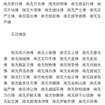
南无密日佛 南无月光佛 南无持明佛 南无善寂行佛 南
无不动佛 南无大请佛 南无德法佛 南无严土佛 南无庄
严王佛 南无高出佛 南无焰炽佛 南无莲华德佛 南无宝
严佛
五百佛竟
南无高大身佛 南无上善佛 南无宝上佛 南无无量光
佛 南无海德佛 南无宝印手佛 南无月盖佛 南无多焰
佛 南无顺寂灭佛 南无智称佛 南无智觉佛 南无功德光
佛 南无声流布佛 南无满月佛 南无名称佛 南无善戒王
佛 南无灯王佛 南无电光佛 南无大焰王佛 南无寂诸有
佛 南无毗舍佉天佛 南无华藏佛 南无金刚山佛 南无身
端严佛 南无净义佛 南无威猛军佛 南无智焰德佛 南无
力行佛 南无罗睺天佛 南无智聚佛 南无师子出现佛 南
无如王佛 南无圆满清净佛 南无罗睺罗佛 南无大药佛