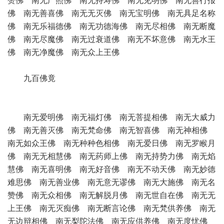
赞佛 南无广照佛 南无持寿佛 南无见明佛 南无善行报
佛 南无善喜佛 南无无灭佛 南无宝明佛 南无具足名称
佛 南无乐福德佛 南无功德海佛 南无尽相佛 南无断魔
佛 南无尽魔佛 南无过衰道佛 南无不坏意佛 南无水王
佛 南无净魔佛 南无众上王佛
九百佛竟
南无爱明佛 南无福灯佛 南无菩提相佛 南无大威力
佛 南无善灭佛 南无梵命佛 南无智喜佛 南无神相佛
南无如众王佛 南无种种色相佛 南无爱日佛 南无罗睺月
佛 南无无相慧佛 南无药师上佛 南无持势力佛 南无焰
慧佛 南无喜明佛 南无好音佛 南无不动天佛 南无妙德
难思佛 南无善业佛 南无意无谬佛 南无大施佛 南无名
赞佛 南无众相佛 南无解脱月佛 南无世自在佛 南无无
上王佛 南无灭痴佛 南无断言论佛 南无梵供养佛 南无
无边辩相佛 南无梨陀法佛 南无应供养佛 南无度忧佛