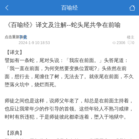
百喻经
《百喻经》译文及注解--蛇头尾共争在前喻
点击重新加载
子柔
楼主
2024-1-9 10:18:53
2306
0
【译文】
譬如有一条蛇，尾对头说：「我应在前面。」头答尾道：
「我一直在前面，为何突然要变换位置呢?」头依然在前
面，想行去，尾缠住了树，无法去了。就依尾在前面，不久
堕落火坑中，烧烂而死。
师徒之间也是这样，说师父年老了，却总是在前面主持着，
也应让我辈年少的作引导的首领。这些年轻人不熟习戒律，
时时有所违犯，于是师徒彼此都牵连着，堕入于地狱中。
【原典】