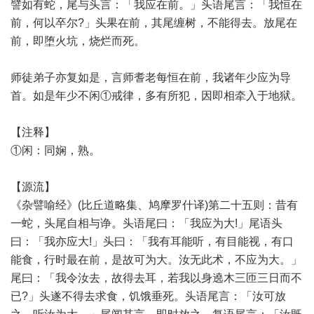
譬如有蛇，尾与头言：「我应在前。」头语尾言：「我恒在
前，何以卒尔?」头果在前，其尾缠树，不能得去。放尾在
前，即堕火坑，烧烂而死。
师徒弟子亦复如是，言师耆老每恒在前，我诸年少应为导
首。如是年少不闲①戒律，多有所犯，因即相牵入于地狱。
【注释】
①闲：同娴，熟。
【源流】
《杂譬喻经》(比丘道略集、鸠摩罗什译)第二十五则：昔有
一蛇，头尾自相与诤。头语尾曰：「我应为大!」尾语头
曰：「我亦应大!」头曰：「我有耳能听，有目能视，有口
能食，行时最在前，是故可为大。汝无此术，不应为大。」
尾曰：「我令汝去，故得去耳，若我以身遶木三匝三日而不
已?」头遂不得去求食，饥饿垂死。头语尾言：「汝可放