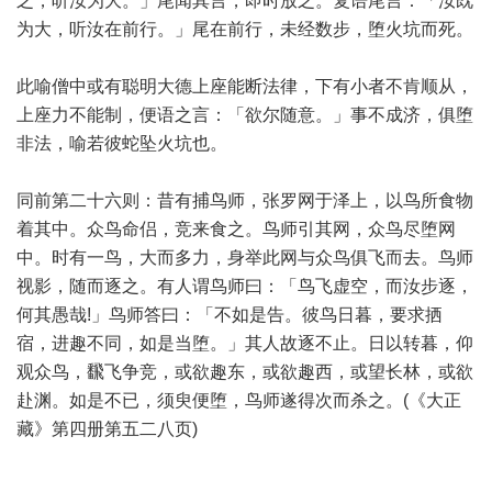
之，听汝为大。」尾闻其言，即时放之。复语尾言：「汝既
为大，听汝在前行。」尾在前行，未经数步，堕火坑而死。
此喻僧中或有聪明大德上座能断法律，下有小者不肯顺从，
上座力不能制，便语之言：「欲尔随意。」事不成济，俱堕
非法，喻若彼蛇坠火坑也。
同前第二十六则：昔有捕鸟师，张罗网于泽上，以鸟所食物
着其中。众鸟命侣，竞来食之。鸟师引其网，众鸟尽堕网
中。时有一鸟，大而多力，身举此网与众鸟俱飞而去。鸟师
视影，随而逐之。有人谓鸟师曰：「鸟飞虚空，而汝步逐，
何其愚哉!」鸟师答曰：「不如是告。彼鸟日暮，要求拪
宿，进趣不同，如是当堕。」其人故逐不止。日以转暮，仰
观众鸟，飜飞争竞，或欲趣东，或欲趣西，或望长林，或欲
赴渊。如是不已，须臾便堕，鸟师遂得次而杀之。(《大正
藏》第四册第五二八页)