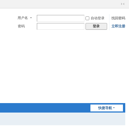
切
换
用户名
自动登录
找回密码
到
窄
密码
立即注册
登录
版
快捷导航