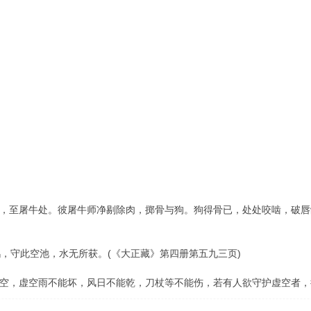
。
，至屠牛处。彼屠牛师净剔除肉，掷骨与狗。狗得骨已，处处咬啮，破唇
鹄，守此空池，水无所获。(《大正藏》第四册第五九三页)
空，虚空雨不能坏，风日不能乾，刀杖等不能伤，若有人欲守护虚空者，