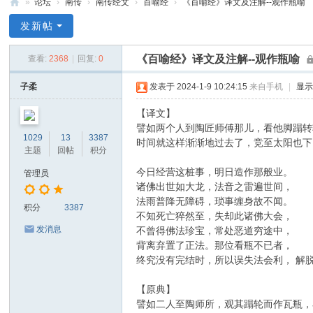
»
论坛
›
南传
›
南传经文
›
百喻经
›
《百喻经》译文及注解--观作瓶喻
禅
发新帖
净
《百喻经》译文及注解--观作瓶喻
查看:
2368
|
回复:
0
中
心
子柔
发表于 2024-1-9 10:24:15
来自手机
|
显
【译文】
譬如两个人到陶匠师傅那儿，看他脚蹋转
1029
13
3387
时间就这样渐渐地过去了，竞至太阳也下
主题
回帖
积分
今日经营这桩事，明日造作那般业。
管理员
诸佛出世如大龙，法音之雷遍世间，
法雨普降无障碍，琐事缠身故不闻。
积分
3387
不知死亡猝然至，失却此诸佛大会，
发消息
不曾得佛法珍宝，常处恶道穷途中，
背离弃置了正法。那位看瓶不已者，
终究没有完结时，所以误失法会利， 解
【原典】
譬如二人至陶师所，观其蹋轮而作瓦瓶，