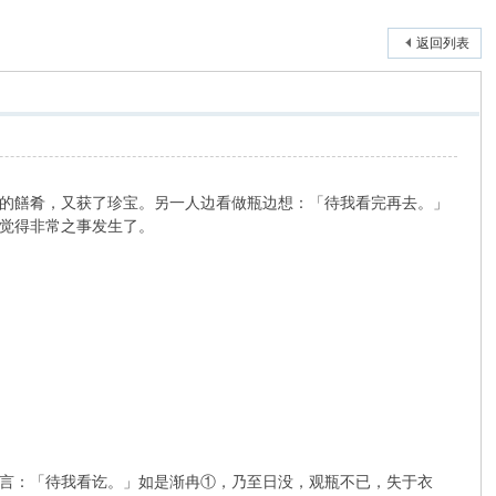
返回列表
的饍肴，又获了珍宝。另一人边看做瓶边想：「待我看完再去。」
觉得非常之事发生了。
言：「待我看讫。」如是渐冉①，乃至日没，观瓶不已，失于衣