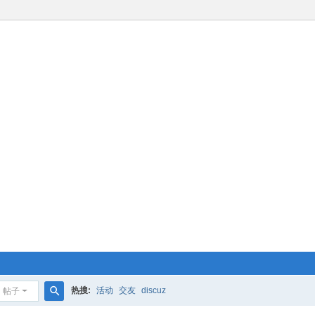
热搜:
活动
交友
discuz
帖子
搜