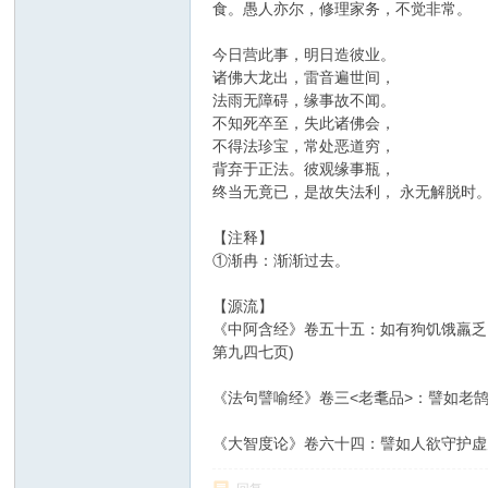
食。愚人亦尔，修理家务，不觉非常。
今日营此事，明日造彼业。
诸佛大龙出，雷音遍世间，
法雨无障碍，缘事故不闻。
不知死卒至，失此诸佛会，
不得法珍宝，常处恶道穷，
背弃于正法。彼观缘事瓶，
终当无竟已，是故失法利， 永无解脱时
【注释】
①渐冉：渐渐过去。
【源流】
《中阿含经》卷五十五：如有狗饥饿羸乏
第九四七页)
《法句譬喻经》卷三<老耄品>：譬如老
《大智度论》卷六十四：譬如人欲守护虚