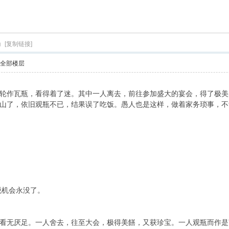
索
[复制链接]
示全部楼层
轮作瓦瓶，看得着了迷。其中一人离去，前往参加盛大的宴会，得了极美
山了，依旧观瓶不已，结果误了吃饭。愚人也是这样，做着家务琐事，不
脱机会永没了。
看无厌足。一人舍去，往至大会，极得美饍，又获珍宝。一人观瓶而作是