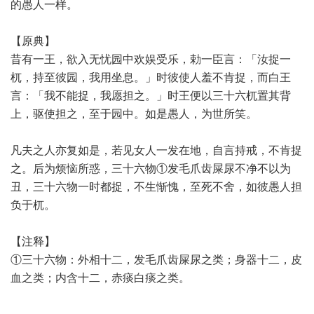
的愚人一样。
【原典】
昔有一王，欲入无忧园中欢娱受乐，勅一臣言：「汝捉一
杌，持至彼园，我用坐息。」时彼使人羞不肯捉，而白王
言：「我不能捉，我愿担之。」时王便以三十六杌置其背
上，驱使担之，至于园中。如是愚人，为世所笑。
凡夫之人亦复如是，若见女人一发在地，自言持戒，不肯捉
之。后为烦恼所惑，三十六物①发毛爪齿屎尿不净不以为
丑，三十六物一时都捉，不生惭愧，至死不舍，如彼愚人担
负于杌。
【注释】
①三十六物：外相十二，发毛爪齿屎尿之类；身器十二，皮
血之类；内含十二，赤痰白痰之类。