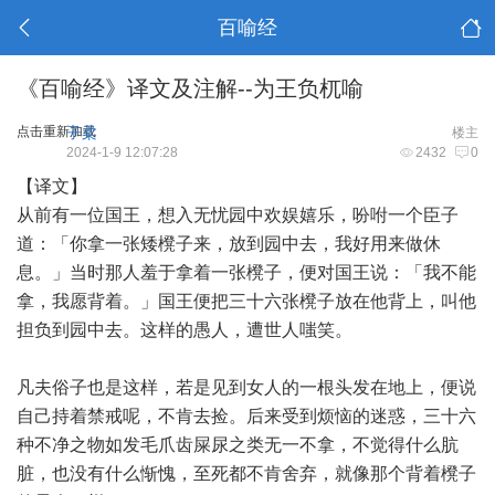
百喻经
《百喻经》译文及注解--为王负杌喻
点击重新加载
子柔
楼主
2024-1-9 12:07:28
2432
0
【译文】
从前有一位国王，想入无忧园中欢娱嬉乐，吩咐一个臣子
道：「你拿一张矮櫈子来，放到园中去，我好用来做休
息。」当时那人羞于拿着一张櫈子，便对国王说：「我不能
拿，我愿背着。」国王便把三十六张櫈子放在他背上，叫他
担负到园中去。这样的愚人，遭世人嗤笑。
凡夫俗子也是这样，若是见到女人的一根头发在地上，便说
自己持着禁戒呢，不肯去捡。后来受到烦恼的迷惑，三十六
种不净之物如发毛爪齿屎尿之类无一不拿，不觉得什么肮
脏，也没有什么惭愧，至死都不肯舍弃，就像那个背着櫈子