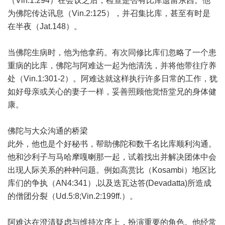
（Vin.1:294）在会议之后，检查是否有比库遗留东西。他
为佛陀传达讯息（Vin.2:125），并召集比库，甚至有时是
在半夜（Jat.148）。
当佛陀生病时，他为他拿药。有次同修比库们忽略了一个患
重病的比库，佛陀与阿难达一起为他清洗，并将他带往疗养
处（Vin.1:301-2）。阿难达就这样执行许多日常的工作，犹
如好母亲或关心的妻子一样，妥善照顾他觉悟堂兄的身体健
康。
佛陀与大众沟通的桥梁
此外，他也是个好秘书，帮助佛陀和数千名比库顺利沟通。
他和沙利子与马哈摩嘎喇那一起，试着找出并解决团体中会
出现人际关系的种种问题。例如高赏比（Kosambi）地区比
库们的争执（AN4:341）,以及迭瓦达答(Devadatta)所造成
的僧团分裂（Ud.5:8;Vin.2:199ff.）。
阿难达在澄清疑虑与维持次序上，扮演重要的角色。他经常