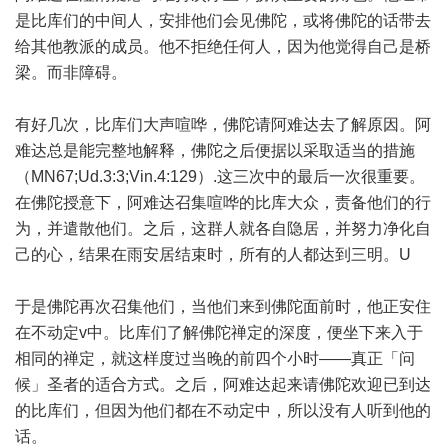
是比库们的中间人，安排他们会见佛陀，或将佛陀的话带去
给其他教派的成员。他不拒绝任何人，因为他觉得自己是桥
梁。而非障碍。
有好几次，比库们大声喧哗，佛陀请阿难达去了解原因。阿
难达总是能完整地解释，佛陀之后便据以采取适当的措施
（MN67;Ud.3:3;Vin.4:129）.这三次中的最后一次很重要。
在佛陀授意下，阿难达召集喧哗的比库大众，责备他们的行
为，并遣散他们。之后，这群人就各自隐居，并努力净化自
己的心，结果在雨安居结束时，所有的人都达到三明。U
于是佛陀再次召集他们，当他们来到佛陀面前时，他正安住
在不动定v中。比库们了解佛陀禅定的深度，便坐下来入于
相同的禅定，就这样度过当晚的前四个小时——真正「问
候」圣者的适合方式。之后，阿难达起来请佛陀欢迎已到达
的比库们，但因为他们都在不动定中，所以没有人听到他的
话。