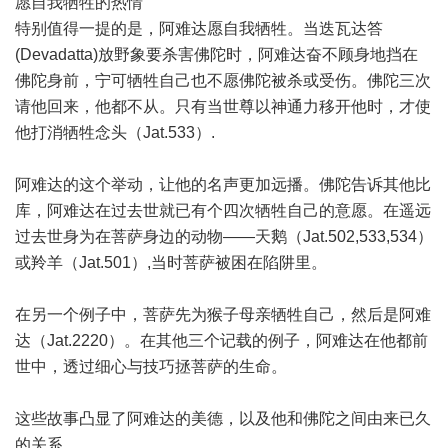
愿自我牺牲的热情
特别值得一提的是，阿难达愿自我牺牲。当迭瓦达答
(Devadatta)放野象要杀害佛陀时，阿难达奋不顾身地挡在
佛陀身前，宁可牺牲自己也不愿佛陀被杀或受伤。佛陀三次
请他回来，他都不从。只有当世尊以神通力移开他时，才使
他打消牺牲念头（Jat.533）.
阿难达的这个举动，让他的名声更加远播。佛陀告诉其他比
库，阿难达在过去世就已有个四次牺牲自己的意愿。在遥远
过去世身为在菩萨身边的动物——天鹅（Jat.502,533,534）
或羚羊（Jat.501）,当时菩萨被困在陷阱里。
在另一个例子中，菩萨先为猴子母亲牺牲自己，然后是阿难
达（Jat.2220）。在其他三个记载的例子，阿难达在他都前
世中，透过细心与技巧拯菩萨的生命。
这些故事凸显了阿难达的美德，以及他和佛陀之间由来已久
的关系。