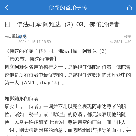
佛陀的圣弟子传
四、佛法司库:阿难达（3）03、佛陀的侍者
点击重新加载
阳光
楼主
2024-1-15 17:28:59
2531
0
《佛陀的圣弟子传》四、佛法司库：阿难达（3）
【第03节、佛陀的侍者】
树立阿难达名声的德行之一，是他担任佛陀的侍者。佛陀曾
说他是所有侍者中最优秀的，是曾担任这职务的比库众中的
第一人（AN 1，chap.14）。
如影随形的侍者
事实上，「侍者」一词并不足以完全表现阿难达尊者的职
位。诸如「秘书」或「助理」的称谓，都无法表现他的随
侍，以及在许多细节上辅佐世尊最亲密的面向；而「仆人」
一词，则太强调附属的涵意，而忽略组织与指导的面向，并