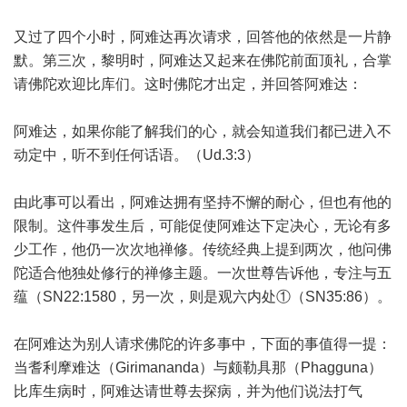
又过了四个小时，阿难达再次请求，回答他的依然是一片静
默。第三次，黎明时，阿难达又起来在佛陀前面顶礼，合掌
请佛陀欢迎比库们。这时佛陀才出定，并回答阿难达：
阿难达，如果你能了解我们的心，就会知道我们都已进入不
动定中，听不到任何话语。（Ud.3:3）
由此事可以看出，阿难达拥有坚持不懈的耐心，但也有他的
限制。这件事发生后，可能促使阿难达下定决心，无论有多
少工作，他仍一次次地禅修。传统经典上提到两次，他问佛
陀适合他独处修行的禅修主题。一次世尊告诉他，专注与五
蕴（SN22:1580，另一次，则是观六内处①（SN35:86）。
在阿难达为别人请求佛陀的许多事中，下面的事值得一提：
当耆利摩难达（Girimananda）与颇勒具那（Phagguna）
比库生病时，阿难达请世尊去探病，并为他们说法打气