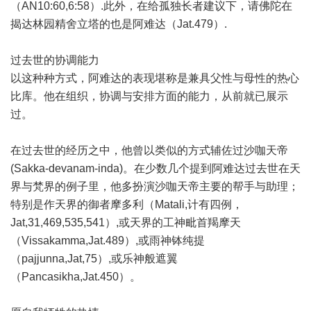
（AN10:60,6:58）.此外，在给孤独长者建议下，请佛陀在
揭达林园精舍立塔的也是阿难达（Jat.479）.
过去世的协调能力
以这种种方式，阿难达的表现堪称是兼具父性与母性的热心
比库。他在组织，协调与安排方面的能力，从前就已展示
过。
在过去世的经历之中，他曾以类似的方式辅佐过沙咖天帝
(Sakka-devanam-inda)。在少数几个提到阿难达过去世在天
界与梵界的例子里，他多扮演沙咖天帝主要的帮手与助理；
特别是作天界的御者摩多利（Matali,计有四例，
Jat,31,469,535,541）,或天界的工神毗首羯摩天
（Vissakamma,Jat.489）,或雨神钵纯提
（pajjunna,Jat,75）,或乐神般遮翼
（Pancasikha,Jat.450）。