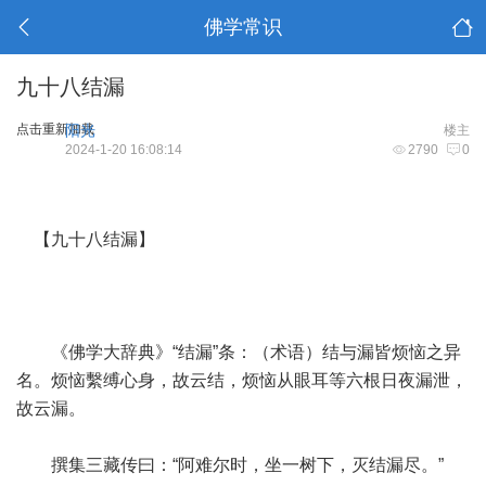
佛学常识
九十八结漏
点击重新加载
阳光
楼主
2024-1-20 16:08:14
2790
0
【九十八结漏】
《佛学大辞典》“结漏”条：（术语）结与漏皆烦恼之异
名。烦恼繫缚心身，故云结，烦恼从眼耳等六根日夜漏泄，
故云漏。
撰集三藏传曰：“阿难尔时，坐一树下，灭结漏尽。”