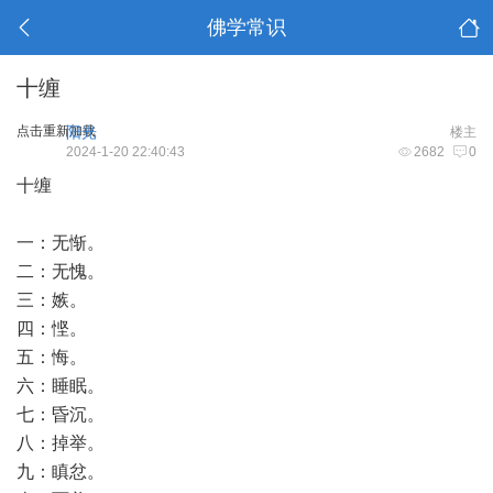
佛学常识
十缠
点击重新加载
阳光
楼主
2024-1-20 22:40:43
2682
0
十缠
一：无惭。
二：无愧。
三：嫉。
四：悭。
五：悔。
六：睡眠。
七：昏沉。
八：掉举。
九：瞋忿。