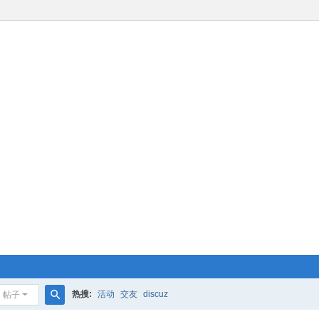
热搜:
活动
交友
discuz
帖子
搜