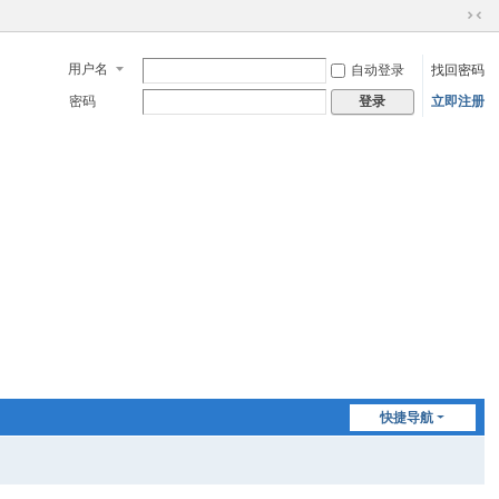
切
换
用户名
自动登录
找回密码
到
窄
密码
立即注册
登录
版
快捷导航