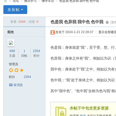
»
论坛
›
佛法学习
›
佛学常识
›
色是我 色异我 我中色 色中我
禅
发新帖
净
色是我 色异我 我中色 色中我
查看:
2688
|
回复:
0
[复
中
心
阳光
发表于 2024-1-21 22:28:37
|
显示全部楼
色是我：身体就是“我”，至于受、想、行
668
1
2354
主题
回帖
积分
色异我：身体之外有“我”。例如以为识（
管理员
我中色：身体处于“我”之中。例如以为
积分
2354
色中我：“我”处于身体之中。例如以为识
发消息
其中“我中色”、“色中我”合称为色与我“相
本帖子中包含更多资源