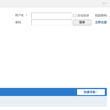
切
换
用户名
自动登录
找回密码
到
窄
密码
立即注册
登录
版
快捷导航