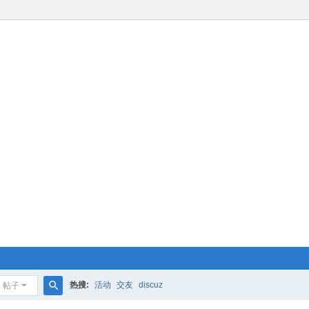
热搜:
活动
交友
discuz
帖子
搜