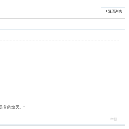
返回列表
是苦的熄灭。”
举报