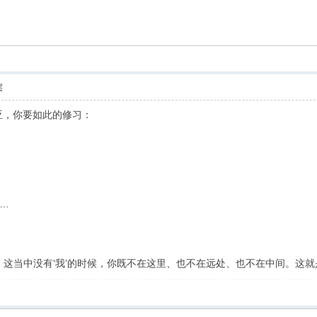
索
层
亚，你要如此的修习：
…
。这当中没有‘我’的时候，你既不在这里、也不在远处、也不在中间。这就