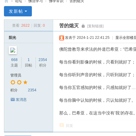
»
论坛
›
佛法学习
›
佛学常识
›
苦的熄灭
禅
发新帖
净
苦的熄灭
查看:
2622
|
回复:
0
[复制链接]
中
心
阳光
发表于 2024-1-21 22:41:25
|
显示全部楼
佛陀曾教导来求法的外道巴希亚：“巴希
668
1
2354
每当你看到影像的时候，只看到就好了；
主题
回帖
积分
每当你听到声音的时候，只听到就好了；
管理员
每当你五官感知的时候，只感知就好了…
积分
2354
发消息
每当你脑中认知的时候，只认知就好了。
那么，巴希亚，在这当中没有‘我’的存在
回复