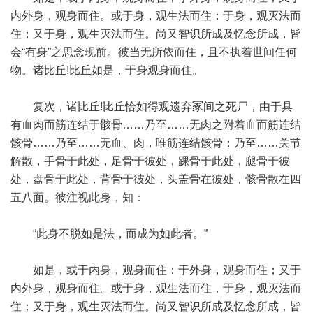
内外身，观身而住。或于身，观生法而住：于身，观灭法而
住；又于身，观生灭法而住。尚又智识所成及忆念所成，皆
会“有身”之思念现前。彼当无所依而住，且不执着世间任何
物。诸比丘!比丘如是，于身观身而住。
复次，诸比丘!比丘恰如得观遗弃冢间之死尸，由于具
有血肉而筋连结于骸骨……乃至……无肉之附着血而筋连结
骸骨……乃至……无血、肉，唯筋连结骸骨：乃至……关节
解散，手骨于此处，足骨于彼处，踝骨于此处，腿骨于彼
处，盘骨于此处，背骨于彼处，头盖骨在彼处，骸骨散在四
五八面。彼注视此身，知：
“此身不脱如是法，而成为如此者。”
如是，或于内身，观身而住：于外身，观身而住；又于
内外身，观身而住。或于身，观生法而住，于身，观灭法而
住；又于身，观生灭法而住。尚又智识所成及忆念所成，皆