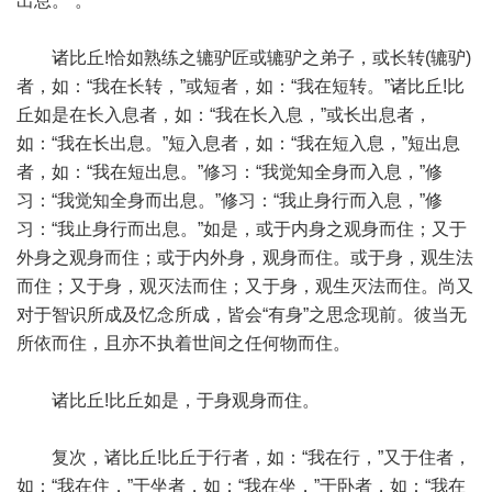
出息。”。
诸比丘!恰如熟练之辘驴匠或辘驴之弟子，或长转(辘驴)
者，如：“我在长转，”或短者，如：“我在短转。”诸比丘!比
丘如是在长入息者，如：“我在长入息，”或长出息者，
如：“我在长出息。”短入息者，如：“我在短入息，”短出息
者，如：“我在短出息。”修习：“我觉知全身而入息，”修
习：“我觉知全身而出息。”修习：“我止身行而入息，”修
习：“我止身行而出息。”如是，或于内身之观身而住；又于
外身之观身而住；或于内外身，观身而住。或于身，观生法
而住；又于身，观灭法而住；又于身，观生灭法而住。尚又
对于智识所成及忆念所成，皆会“有身”之思念现前。彼当无
所依而住，且亦不执着世间之任何物而住。
诸比丘!比丘如是，于身观身而住。
复次，诸比丘!比丘于行者，如：“我在行，”又于住者，
如：“我在住，”于坐者，如：“我在坐，”于卧者，如：“我在