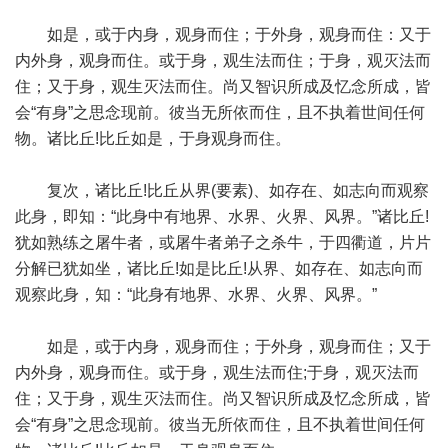
如是，或于内身，观身而住；于外身，观身而住：又于
内外身，观身而住。或于身，观生法而住；于身，观灭法而
住；又于身，观生灭法而住。尚又智识所成及忆念所成，皆
会“有身”之思念现前。彼当无所依而住，且不执着世间任何
物。诸比丘!比丘如是，于身观身而住。
复次，诸比丘!比丘从界(要素)、如存在、如志向而观察
此身，即知：“此身中有地界、水界、火界、风界。”诸比丘!
犹如熟练之屠牛者，或屠牛者弟子之杀牛，于四衢道，片片
分解已犹如坐，诸比丘!如是比丘!从界、如存在、如志向而
观察此身，知：“此身有地界、水界、火界、风界。”
如是，或于内身，观身而住；于外身，观身而住；又于
内外身，观身而住。或于身，观生法而住;于身，观灭法而
住；又于身，观生灭法而住。尚又智识所成及忆念所成，皆
会“有身”之思念现前。彼当无所依而住，且不执着世间任何