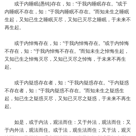
或于内睡眠(愚钝)存在，知：“于我内睡眠存在。”或于
内睡眠不存在，知：“于我内睡眠不存在。”而知未生之睡眠
生起，又知已生之睡眠灭尽，又知已灭尽之睡眠，于未来不
再生起。
或于内悼悔存在，知：“于我内悼悔存在。”或于内悼悔
不存在，知：“于我内悼悔不存在。”而知未生之悼悔生起，
又知已生之悼悔灭尽，又知已灭尽之悼悔，于未来不再生
起。
或于内疑惑存在者，知：“于我内疑惑存在。”于内疑惑
不存在者，知：“于我内疑惑不存在。”而知未生之疑惑生
起，知已生之疑惑灭尽，又知已灭尽之疑惑，于未来不再生
起。
如是，或于内法，观法而住：又于外法，观法而住：又
于内外法，观法而住。或于法，观生法而住；又于法，观灭