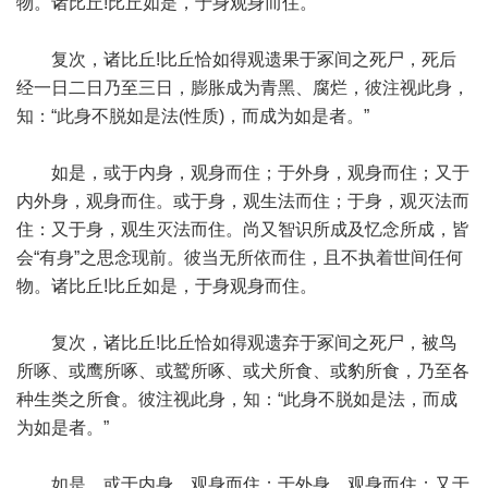
物。诸比丘!比丘如是，于身观身而住。
复次，诸比丘!比丘恰如得观遗果于冢间之死尸，死后
经一日二日乃至三日，膨胀成为青黑、腐烂，彼注视此身，
知：“此身不脱如是法(性质)，而成为如是者。”
如是，或于内身，观身而住；于外身，观身而住；又于
内外身，观身而住。或于身，观生法而住；于身，观灭法而
住：又于身，观生灭法而住。尚又智识所成及忆念所成，皆
会“有身”之思念现前。彼当无所依而住，且不执着世间任何
物。诸比丘!比丘如是，于身观身而住。
复次，诸比丘!比丘恰如得观遗弃于冢间之死尸，被鸟
所啄、或鹰所啄、或鹫所啄、或犬所食、或豹所食，乃至各
种生类之所食。彼注视此身，知：“此身不脱如是法，而成
为如是者。”
如是，或于内身，观身而住；于外身，观身而住；又于