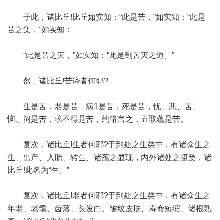
于此，诸比丘!比丘如实知：“此是苦，”如实知：“此是
苦之集，”如实知：
“此是苦之灭，”如实知：“此是到苦灭之道。”
然，诸比丘!苦谛者何耶?
生是苦，老是苦，病1是苦，死是苦，忧、悲、苦、
恼、闷是苦，求不得是苦，约略言之，五取蕴是苦。
复次，诸比丘!生者何耶?于到处之生类中，有诸众生之
生、出产、入胎、转生、诸蕴之显现，内外诸处之摄受，诸
比丘!此名为“生。”
复次，诸比丘!老者何耶?于到处之生类中，有诸众生之
年老、老耄、齿落、头发白、皱纹皮肤、寿命短缩、诸根熟