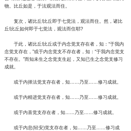
物。比丘如是，于法观法而住。
复次，诸比丘!比丘即于七觉法，观法而住。然，诸比
丘!比丘如何即于七觉法，观法而住耶?
于此，诸比丘!比丘或于内念觉支存在者，知：“于我内
念觉支存在，”或于内念觉支不存在者，知：“于我内念觉支
不存在。”而知未生之念觉支生起，又知已生之念觉支修习
成就。
或于内择法觉支存在者，知……乃至……修习成就。
或于内精进觉支存在者，知……乃至……修习成就。
或于内喜觉支存在者，知……乃至……修习成就。
或于内息(轻安)觉支存在者，知……乃至……修习成