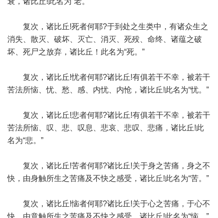
衰，诸比丘!此名为“老。”
复次，诸比丘!死者何耶?于到处之生类中，有诸众生之
消失、散灭、破坏、灭亡、消灭、死殁、命终、诸蕴之破
坏、死尸之放弃，诸比丘！此名为“死。”
复次，诸比丘!忧者何耶?诸比丘!有俱若干不幸，被若干
苦法所恼、忧、愁、感、内忧、内怆，诸比丘!此名为“忧。”
复次，诸比丘!悲者何耶?诸比丘!有俱若干不幸，被若干
苦法所恼、叹、悲、叹息、悲哀、悲叹、悲痛，诸比丘!此
名为“悲。”
复次，诸比丘!苦者何耶?诸比丘!关于身之苦痛，身之不
快，由身触所生之苦痛及不快之感受，诸比丘!此名为“苦。”
复次，诸比丘!恼者何耶?诸比丘!关于心之苦痛，于心不
快，由意触所生之苦痛及不快之感受，诸比丘!此名为“恼。”