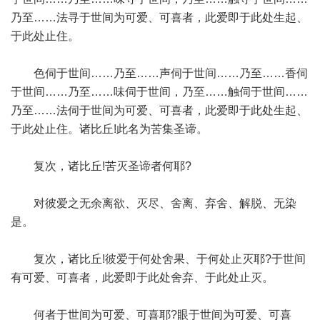
乃至……法寻于世间为可爱、可喜者，此爱即于此处生起、
于此处止住。
色伺于世间……乃至……声伺于世间……乃至……香伺
于世间……乃至……味伺于世间，乃至……触伺于世间……
乃至……法伺于世间为可爱、可喜者，此爱即于此处生起、
于此处止住。诸比丘!此名为苦集圣谛。
复次，诸比丘!苦灭圣谛者何耶?
对彼爱之无余离欲、灭尽、舍离、弃舍、解脱、无染
是。
复次，诸比丘!彼爱于何处舍果、于何处止灭耶?于世间
有可爱、可喜者，此爱即于此处舍弃、于此处止灭。
何者于世间为可爱、可喜耶?眼于世间为可爱、可喜