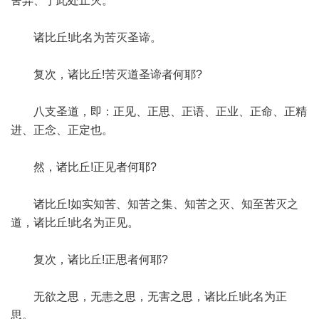
舍弃、于此处止灭。
诸比丘!此名为苦灭圣谛。
复次，诸比丘!苦灭道圣谛者何耶?
八支圣道，即：正见、正思、正语、正业、正命、正精
进、正念、正定也。
然，诸比丘!正见者何耶?
诸比丘!如实知苦、知苦之集、知苦之灭、知至苦灭之
道，诸比丘!此名为正见。
复次，诸比丘!正思者何耶?
无欲之思，无恚之思，无害之思，诸比丘!此名为正
思。