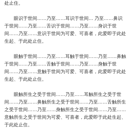
处止住。
眼识于世间……乃至……耳识于世间… 乃至……鼻识
于世间……乃至……舌识于世间……乃至……身识于世
间……乃至……意识于世间为可爱、可喜者，此爱即于此处
生起、于此处止住。
眼触于世间……乃至……耳触于世间……乃至……鼻触
于世间……乃至……舌触于世间……乃至……身触于世
间……乃至……意触于世间为可爱、可喜者，此爱即于此处
生起、于此处止住。
眼触所生之受于世间……乃至……耳触所生之受于世
间……乃至……鼻触所生之受于世间……乃至……舌触所生
之受于世间……乃至……身触所生之受于世间……乃至……
意触所生之受于世间为可爱、可喜者，此爱即于此处生起、
于此处止住。