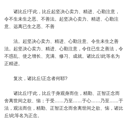
诸比丘!于此，比丘起坚决心卖力、精进、心勤注意，
令不生未生之恶、不善法。起坚决心卖力、精进、心勤注
意、远离已生之恶、不善
法。起坚决心卖力、精进、心勤注意、令生未生之善
法。起坚决心卖力、精进、心勤注意，令住已生之善法，令
不惑乱、使之增长、充满、修习、成就。诸比丘!此等名为
正精进。
复次，诸比丘!正念者何耶?
诸比丘!于此，比丘于身观身而住，精勤、正智正念而
舍离世间之欲、恼；于受……乃至……于心……乃至……于
法，观法而住，精勤、正智正念而舍离世间之欲、恼，诸比
丘!此等名为正念。