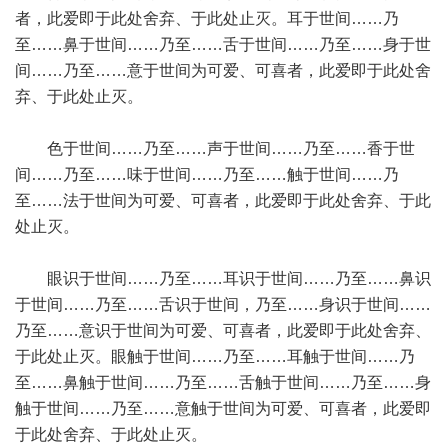
者，此爱即于此处舍弃、于此处止灭。耳于世间……乃
至……鼻于世间……乃至……舌于世间……乃至……身于世
间……乃至……意于世间为可爱、可喜者，此爱即于此处舍
弃、于此处止灭。
色于世间……乃至……声于世间……乃至……香于世
间……乃至……味于世间……乃至……触于世间……乃
至……法于世间为可爱、可喜者，此爱即于此处舍弃、于此
处止灭。
眼识于世间……乃至……耳识于世间……乃至……鼻识
于世间……乃至……舌识于世间，乃至……身识于世间……
乃至……意识于世间为可爱、可喜者，此爱即于此处舍弃、
于此处止灭。眼触于世间……乃至……耳触于世间……乃
至……鼻触于世间……乃至……舌触于世间……乃至……身
触于世间……乃至……意触于世间为可爱、可喜者，此爱即
于此处舍弃、于此处止灭。