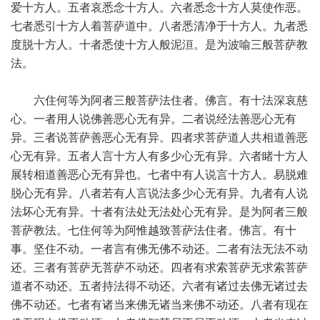
爱十方人。五者哀悉念十方人。六者悉念十方人莫使作恶。
七者悉引十方人着菩萨道中。八者悉清净于十方人。九者悉
度脱十方人。十者悉使十方人般泥洹。是为波喻三般菩萨教
法。
六住何等为阿者三般菩萨法住者。佛言。有十法深哀慈
心。一者用人说佛善恶心无有异。二者说经法善恶心无有
异。三者说菩萨善恶心无有异。四者求菩萨道人共相道善恶
心无有异。五者人言十方人有多少心无有异。六者睹十方人
展转相道善恶心无有异也。七者中有人说言十方人。易脱难
脱心无有异。八者若有人言说法多少心无有异。九者有人说
法坏心无有异。十者有法处无法处心无有异。是为阿者三般
菩萨教法。七住何等为阿惟越致菩萨法住者。佛言。有十
事。坚住不动。一者言有佛无佛不动还。二者有法无法不动
还。三者有菩萨无菩萨不动还。四者有求索菩萨无求索菩萨
道者不动还。五者持法得不动还。六者有诸过去佛无诸过去
佛不动还。七者有诸当来佛无诸当来佛不动还。八者有现在