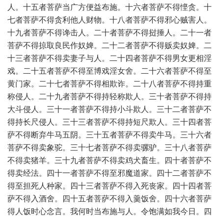
人。十五者菩萨当广方便益布施。十六者菩萨不得悭贪。十
七者菩萨不得贪利他人财物。十八者菩萨不得邪心贼害人。
十九者菩萨不得谗击人。二十者菩萨不得挝捶人。二十一者
菩萨不得掠取良民作奴婢。二十二者菩萨不得贩卖奴婢。二
十三者菩萨不得卖妻子与人。二十四者菩萨不得男女更相淫
戏。二十五者菩萨不得至博戏淫女舍。二十六者菩萨不得至
黄门家。二十七者菩萨不得相欺诈。二十八者菩萨不得持重
称侵人。二十九者菩萨不得持轻称欺人。三十者菩萨不得持
大斗侵人。三十一者菩萨不得持小斗欺人。三十二者菩萨不
得持长尺侵人。三十三者菩萨不得持短尺欺人。三十四者菩
萨不得断弃牛马五阴。三十五者菩萨不得卖牛马。三十六者
菩萨不得卖象驼。三十七者菩萨不得卖骡驴。三十八者菩萨
不得卖猪羊。三十九者菩萨不得卖鸡犬畜生。四十者菩萨不
得卖经法。四十一者菩萨不得至邪魔道家。四十二者菩萨不
得至担死人种家。四十三者菩萨不得入死丧家。四十四者菩
萨不得入酒舍。四十五者菩萨不得入羹饭舍。四十六者菩萨
得人饭时心念言。我何时当布施与人。令饱满如我今日。四