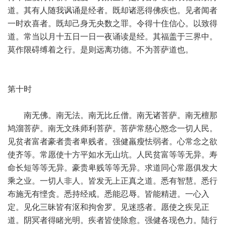
道。其有人随我讽诵是经者。既却诸恶得佛疾也。见者闻者
一时欢喜者。既却己身无央数之罪。令得十住信心。以致得
道。常当以月十五日一日一夜诵读是经。其福盖于三界中。
莫作限碍缚着之行。是则远离功德。不为菩萨道也。
第十时
南无佛。南无法。南无比丘僧。南无诸菩萨。南无檀那
鸠溜菩萨。南无文殊师利菩萨。菩萨常慈心愍念一切人民。
见贫者富者豪者贵者卑贱者。强健羸瘦怯弱者。心常念之欲
使齐等。常愿使十方平如水无山坑。人民贫富等等无异。寿
命长短等等无异。豪贵卑贱等等无异。求道同心常愿俱发大
乘之业。一切人非人。皆发无上正真之道。悉有智慧。悉行
布施无有悭贪。悉持经戒。悉能忍辱。皆能精进。一心入
定。见化三昧皆有沤和拘舍罗。见迷惑者。愿使之疾见正
道。阴冥者得睹光明。疾者皆使除愈。强健各现色力。陆行