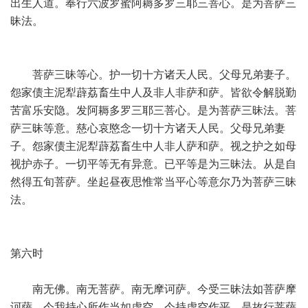
出生人道。奉行六波罗蜜阿耨多罗三耶三菩心。是为菩萨三
昧法。
菩萨三昧等心。护一切十方诸天人民。父母兄弟妻子。
怨家债主泥犁薜荔畜生中人及非人非萨和萨。皆欲令解脱勤
苦富乐安隐。发阿耨多罗三耶三菩心。是为菩萨三昧法。菩
萨三昧等意。慈心哀愍念一切十方诸天人民。父母兄弟妻
子。怨家债主泥犁薜荔畜生中人非人萨和萨。视之护之如母
视护赤子。一切平等无有异意。已平等是为三昧法。从是自
然得五旬菩萨。坐起昼夜思惟常当平心等意尔乃为菩萨三昧
法。
第六时
南无佛。南无菩萨。南无摩诃萨。今受三昧法如菩萨摩
诃萨。今我持心所作当如虚空。今持虚空作平。是故行菩萨