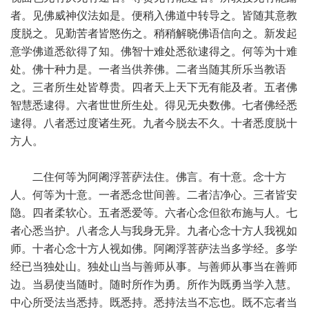
者。见佛威神仪法如是。便稍入佛道中转导之。皆随其意教
度脱之。见勤苦者皆愍伤之。稍稍解晓佛语信向之。新发起
意学佛道悉欲得了知。佛智十难处悉欲逮得之。何等为十难
处。佛十种力是。一者当供养佛。二者当随其所乐当教语
之。三者所生处皆尊贵。四者天上天下无有能及者。五者佛
智慧悉逮得。六者世世所生处。得见无央数佛。七者佛经悉
逮得。八者悉过度诸生死。九者今脱去不久。十者悉度脱十
方人。
二住何等为阿阇浮菩萨法住。佛言。有十意。念十方
人。何等为十意。一者悉念世间善。二者洁净心。三者皆安
隐。四者柔软心。五者悉爱等。六者心念但欲布施与人。七
者心悉当护。八者念人与我身无异。九者心念十方人我视如
师。十者心念十方人视如佛。阿阇浮菩萨法当多学经。多学
经已当独处山。独处山当与善师从事。与善师从事当在善师
边。当易使当随时。随时所作为勇。所作为既勇当学入慧。
中心所受法当悉持。既悉持。悉持法当不忘也。既不忘者当