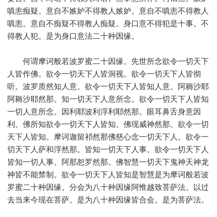
嗔恚痴疑。意自不嫉妒不得教人嫉妒。意自不嗔恚不得教人
嗔恚。意自不痴疑不得教人痴疑。身口意不得犯是十事。不
得教人犯。是为身口意法二十种因缘。
何谓摩诃般若波罗蜜二十因缘。先世所念欲令一切天下
人皆作佛。欲令一切天下人皆洞视。欲令一切天下人皆彻
听。波罗质然知人意。欲令一切天下人皆知人意。阿耨沙耶
阿耨沙耶然那。知一切天下人意所念。欲令一切天下人皆知
一切人意所念。因利耶波利浮利耶然那。眼耳鼻舌身意因
利。佛所知欲令一切天下人皆知。佛现威神然那。欲令一切
天下人皆知。摩诃迦留祁然那佛慈心念一切天下人。欲令一
切天下人萨和浮然那。皆知一切天下人事。欲令一切天下人
皆知一切人事。阿那恕罗然那。佛智慧一切天下鬼神天神龙
神皆不能禁制。欲令一切天下人皆知是智慧是为摩诃般若波
罗蜜二十种因缘。分会为八十种因缘阿惟越致菩萨法。以过
去当来今现在菩萨。是为八十种因缘皆合会。是为菩萨法。