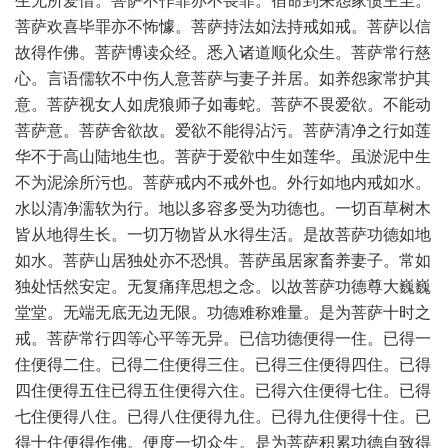
生无所爱惜。菩萨不作罪亦不畏罪。宿命到来怨家债主至。
菩萨欢喜毕罪亦不怖懅。菩萨持法如法持戒如戒。菩萨以信
故得作佛。菩萨博读众经。悉入诸道顺化众生。菩萨常行慈
心。言语儒软不中伤人意菩萨与妻子并居。如养怨家常护其
意。菩萨视女人如虎狼师子如毒蛇。菩萨不畏爱欲。不能动
菩萨意。菩萨舍欲故。爱欲不能得沾污。菩萨清净之行如莲
华不于高山陆地生也。菩萨于爱欲中生如莲华。虽淤泥中生
不为泥涂所污也。菩萨戒内不戒外也。外行如地内戒如水。
水以清净濡软为行。地以多容多受为功德也。一切百草树木
皆从地得生长。一切万物皆从水得生活。是故菩萨功德如地
如水。菩萨山居独处亦不恐惧。菩萨虽居家畜养妻子。常如
独处恬然安定。无复痛痒思想之念。以故菩萨功德尊大巍巍
堂堂。无端无底无边无限。功德难称难量。是为菩萨十时之
戒。菩萨常行四等心平等无异。已信功德便得一住。已得一
住便得二住。已得二住便得三住。已得三住便得四住。已得
四住便得五住已得五住便得六住。已得六住便得七住。已得
七住便得八住。已得八住便得九住。已得九住便得十住。已
得十住便得作佛。便度一切众生。是为菩萨积累功德自致得