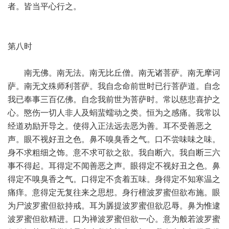
者。皆当平心行之。
第八时
南无佛。南无法。南无比丘僧。南无诸菩萨。南无摩诃
萨。南无文殊师利菩萨。我自念命前世时已行菩萨道。自念
我已奉事三百亿佛。自念我前世为菩萨时。常以慈悲喜护之
心。愍伤一切人非人及蜎蜚蠕动之类。恒为之感痛。我常以
经道劝励开导之。使得入正法远去恶为善。耳不受善恶之
声。眼不视好丑之色。鼻不嗅臭香之气。口不尝味味之味。
身不求粗细之饰。意不求可欲之欲。我自断六。我自断三六
事不得起。耳得定不闻善恶之声。眼得定不视好丑之色。鼻
得定不嗅臭香之气。口得定不贪着五味。身得定不知寒温之
痛痒。意得定无复往来之思想。身行檀波罗蜜但欲布施。眼
为尸波罗蜜但欲持戒。耳为羼提波罗蜜但欲忍辱。鼻为惟逮
波罗蜜但欲精进。口为禅波罗蜜但欲一心。意为般若波罗蜜