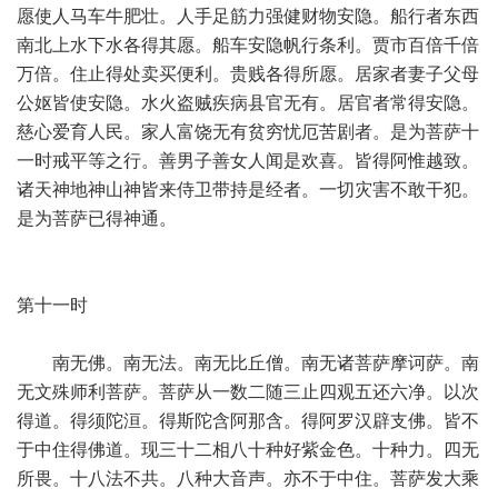
愿使人马车牛肥壮。人手足筋力强健财物安隐。船行者东西
南北上水下水各得其愿。船车安隐帆行条利。贾市百倍千倍
万倍。住止得处卖买便利。贵贱各得所愿。居家者妻子父母
公妪皆使安隐。水火盗贼疾病县官无有。居官者常得安隐。
慈心爱育人民。家人富饶无有贫穷忧厄苦剧者。是为菩萨十
一时戒平等之行。善男子善女人闻是欢喜。皆得阿惟越致。
诸天神地神山神皆来侍卫带持是经者。一切灾害不敢干犯。
是为菩萨已得神通。
第十一时
南无佛。南无法。南无比丘僧。南无诸菩萨摩诃萨。南
无文殊师利菩萨。菩萨从一数二随三止四观五还六净。以次
得道。得须陀洹。得斯陀含阿那含。得阿罗汉辟支佛。皆不
于中住得佛道。现三十二相八十种好紫金色。十种力。四无
所畏。十八法不共。八种大音声。亦不于中住。菩萨发大乘