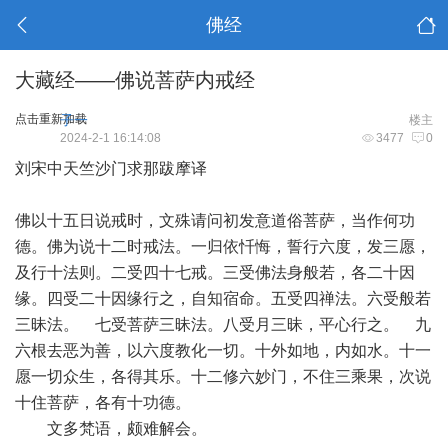
佛经
大藏经——佛说菩萨内戒经
点击重新加载
子一
楼主
2024-2-1 16:14:08
3477
0
刘宋中天竺沙门求那跋摩译
佛以十五日说戒时，文殊请问初发意道俗菩萨，当作何功
德。佛为说十二时戒法。一归依忏悔，誓行六度，发三愿，
及行十法则。二受四十七戒。三受佛法身般若，各二十因
缘。四受二十因缘行之，自知宿命。五受四禅法。六受般若
三昧法。 七受菩萨三昧法。八受月三昧，平心行之。 九
六根去恶为善，以六度教化一切。十外如地，内如水。十一
愿一切众生，各得其乐。十二修六妙门，不住三乘果，次说
十住菩萨，各有十功德。
文多梵语，颇难解会。