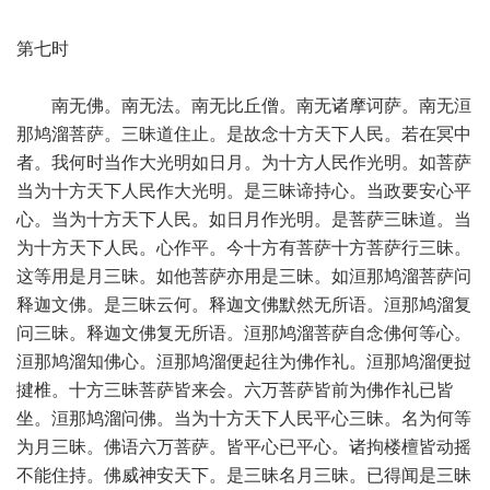
第七时
南无佛。南无法。南无比丘僧。南无诸摩诃萨。南无洹
那鸠溜菩萨。三昧道住止。是故念十方天下人民。若在冥中
者。我何时当作大光明如日月。为十方人民作光明。如菩萨
当为十方天下人民作大光明。是三昧谛持心。当政要安心平
心。当为十方天下人民。如日月作光明。是菩萨三昧道。当
为十方天下人民。心作平。今十方有菩萨十方菩萨行三昧。
这等用是月三昧。如他菩萨亦用是三昧。如洹那鸠溜菩萨问
释迦文佛。是三昧云何。释迦文佛默然无所语。洹那鸠溜复
问三昧。释迦文佛复无所语。洹那鸠溜菩萨自念佛何等心。
洹那鸠溜知佛心。洹那鸠溜便起往为佛作礼。洹那鸠溜便挝
揵椎。十方三昧菩萨皆来会。六万菩萨皆前为佛作礼已皆
坐。洹那鸠溜问佛。当为十方天下人民平心三昧。名为何等
为月三昧。佛语六万菩萨。皆平心已平心。诸拘楼檀皆动摇
不能住持。佛威神安天下。是三昧名月三昧。已得闻是三昧