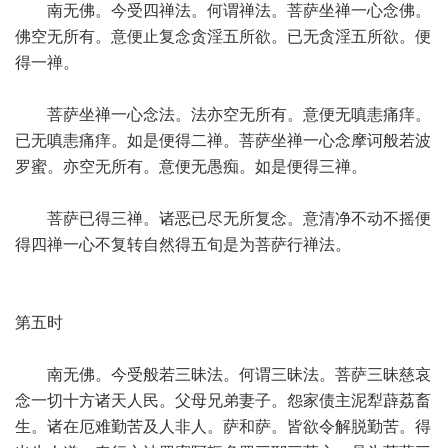
南无佛。今受四禅法。何谓禅法。菩萨坐禅一心念佛。
佛空无所有。意便止复念贪淫五所欲。已无贪淫五所欲。便
得一禅。
菩萨坐禅一心念法。法亦空无所有。意便无嗔恚痛痒。
已无嗔恚痛痒。如是便得二禅。菩萨坐禅一心念摩诃般若波
罗蜜。亦空无所有。意便无愚痴。如是便得三禅。
菩萨已得三禅。诸恶已尽无所复念。意清净不动不摇便
得四禅一心不复转自然得五旬是为菩萨行禅法。
第五时
南无佛。今受般若三昧法。何谓三昧法。菩萨三昧慈哀
念一切十方诸天人民。父母兄弟妻子。怨家债主泥犁薜荔畜
生。诸在厄难勤苦及人非人。萨和萨。皆欲令解脱勤苦。得