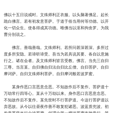
佛以十五日说戒时。文殊师利正衣服。以头脑著佛足。起长
跪白佛言。若有初发意菩萨。于道于俗当用何等功德。以开
化一切众生。使各得成其功德。唯佛当以沤和拘舍罗。为我
曹分别说之。
佛言。善哉善哉。文殊师利。若所问甚深甚深。多所过
度多所安隐。若谛听谛受。吾当为若具说其要。各自以意施
行之。诸在会者。及文殊师利皆言受教。佛言。当先三自归
三尊。当言某。自归佛自归法自归比丘僧。自归菩萨。自归
摩诃萨。自归文殊师利菩萨。自归摩诃般若波罗蜜。
某身作恶口言恶意念恶。不知故作后不复作。菩萨道十
万劫常行四等心。某从十万劫以来。身作恶口言恶意念恶。
不知故作后不复作。某先世时不行菩萨道。今这行菩萨道以
弃恶故。从今以往昼夜作善不敢复犯诸恶。波蓝质兜波。初