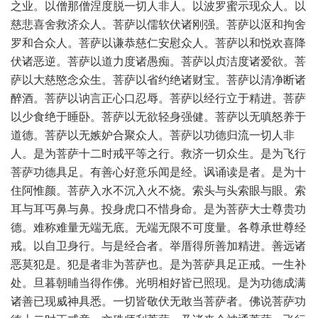
之业。以僧那僧涅度脱一切人非人。以波罗蜜示现众人。以
慈悲喜舍救济众人。菩萨以儒软伏诸刚强。菩萨以沤和拘舍
罗和合众人。菩萨以谦恭慈仁安慰众人。菩萨以和悦欢喜降
伏诸恶逆。菩萨以道力度诸愚痴。菩萨以贞洁度诸爱欲。菩
萨以大慈愍念众生。菩萨以省约绝诸财宝。菩萨以清净断诸
醉酒。菩萨以讷言正心口忍辱。菩萨以经行立于精进。菩萨
以少食绝于睡卧。菩萨以无欲轻身强健。菩萨以无嗔怒养于
道德。菩萨以无嫉妒合聚众人。菩萨以功德归流一切人非
人。是为菩萨十二时戒平等之行。救济一切众生。是为飞行
菩萨功德具足。有善心好意乐闻是经。讽诵读是者。是为十
住阿惟颜。菩萨入水不沉入火不烧。索头与头索眼与眼。索
耳与耳丐鼻与鼻。投身虎口不惜身命。是为菩萨大士尊贵功
德。难称难量无端无底。无端无限不可度量。各尊承世尊经
戒。以自卫身行。与是经合者。举厝得所善加精进。善远诸
恶莫犯是。犯是者非为菩萨也。是为菩萨具足正戒。一生补
处。旦暮朝晡当得作佛。光明相好皆已照现。是为功德成满
诸善已现威神具悉。一切皆敬伏无敢当菩萨者。佛说菩萨功