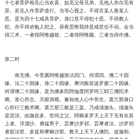
十七者菩萨相见心当欢喜。如见父母兄弟。见他人亦尔无有
异。若见人作菩萨道行。当等心视之。不得言某人善某人
恶。是为四十七戒具菩萨。身口意不得犯十恶。不得教人
犯。亦不得劝勉人犯之。昼夜思惟我持是戒坚住不动。会当
得三术。一者得阿惟越致。二者得阿惟颜。三者当得作佛。
第二时
南无佛。今受羼阿惟越致法四门。何谓四。佛二十因
缘。法二十因缘。身二十因缘。摩诃般若波罗蜜二十因缘。
何谓佛二十因缘。是为佛多陀阿伽度阿罗呵三耶三佛陀术
阇。发心所念。天眼洞视。豫知他人心中所念。遮兰那身口
心所行三般术阇。遮兰那三般是三盖。乃成须迦头。须迦头
是泥洹。由迦庇多。世间之父。阿耨多罗天上天下无有在其
上者。浮溜沙。勇猛男子。昙摩沙罗祁。昙摩者法。沙罗祁
者驭法世。多提和摩耨沙那。教天上天下人佛陀。波迦和。