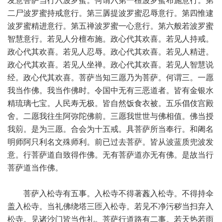
发意菩萨当行六波罗蜜。何谓六第一檀波罗蜜布施意行。第
二尸波罗蜜持戒意行。第三羼提波罗蜜忍辱意行。第四惟逮
波罗蜜精进意行。第五禅波罗蜜一心意行。第六般若波罗蜜
智慧意行。若见人分檀布施。政心代其欢喜。若见人持戒。
政心代其欢喜。若见人忍辱。政心代其欢喜。若见人精进。
政心代其欢喜。若见人坐禅。政心代其欢喜。若见人智慧说
经。政心代其欢喜。菩萨当知三愿乃为菩萨。何谓三。一愿
我当作佛。我当作佛时。令国中无有三恶道者。皆有金银水
精琉璃七宝。人民寿无极。皆自然饭食衣被。五乐倡伎宫殿
舍。二愿我往生阿弥陀佛前。三愿我世世与佛相值。佛当授
我莂。是为三愿。合会为十五戒。具菩萨所当奉行。和阇名
明师阿只利名文殊师利。前已过去菩萨。皆从波蓝质兜波发
意。行菩萨道自致得作佛。无有菩萨道亦无有佛。是故当行
菩萨道当作佛。
菩萨入松寺有五事。入松寺不得著葌入松寺。不得持伞
盖入松寺。当礼佛绕塔三匝入松寺。若见不净污秽当扫弃入
松寺。见诸沙门皆当作礼。菩萨行道路有二事。若天热若雨