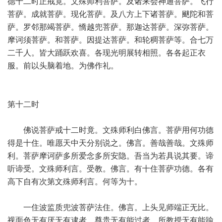
德十二时正戒竟。文殊师利菩萨。及诸来会神通菩萨。飞行
菩萨。成就菩萨。现化菩萨。及八方上下诸菩萨。颰陀和菩
萨。罗邻那竭菩萨。憍越兜菩萨。那迦达菩萨。深弥菩萨。
摩诃须菩萨。和菩萨。因提达菩萨。和轮稠菩萨等。合七万
二千人。皆大踊跃欢喜。各现光明展转相照。各各起正衣
服。前以头脑着地。为佛作礼。
第十二时
佛说菩萨戒十二时竟。文殊师利白佛言。菩萨用何功德
得是十住。唯愿天中天分别说之。佛言。善哉善哉。文殊师
利。菩萨摩诃萨多所爱念多所安隐。吾当为若具说其要。谛
听谛受。文殊师利言。受教。佛言。有十住菩萨功德。各有
高下自有次第文殊师利言。何等为十。
一住波监质兜波菩萨法住。佛言。上头见师端正无比。
视面色无有厌无有逮者。尊贵无有能过者。所教授无有能踰