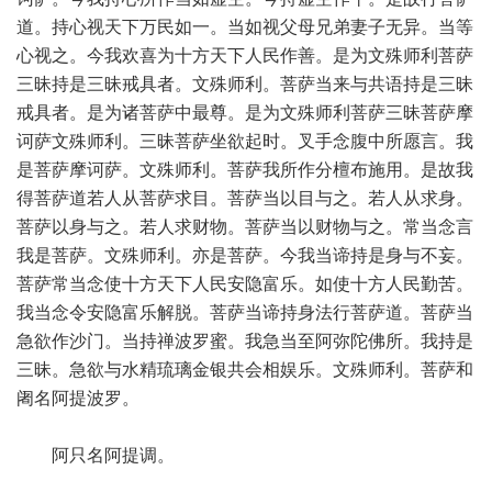
道。持心视天下万民如一。当如视父母兄弟妻子无异。当等
心视之。今我欢喜为十方天下人民作善。是为文殊师利菩萨
三昧持是三昧戒具者。文殊师利。菩萨当来与共语持是三昧
戒具者。是为诸菩萨中最尊。是为文殊师利菩萨三昧菩萨摩
诃萨文殊师利。三昧菩萨坐欲起时。叉手念腹中所愿言。我
是菩萨摩诃萨。文殊师利。菩萨我所作分檀布施用。是故我
得菩萨道若人从菩萨求目。菩萨当以目与之。若人从求身。
菩萨以身与之。若人求财物。菩萨当以财物与之。常当念言
我是菩萨。文殊师利。亦是菩萨。今我当谛持是身与不妄。
菩萨常当念使十方天下人民安隐富乐。如使十方人民勤苦。
我当念令安隐富乐解脱。菩萨当谛持身法行菩萨道。菩萨当
急欲作沙门。当持禅波罗蜜。我急当至阿弥陀佛所。我持是
三昧。急欲与水精琉璃金银共会相娱乐。文殊师利。菩萨和
阇名阿提波罗。
阿只名阿提调。