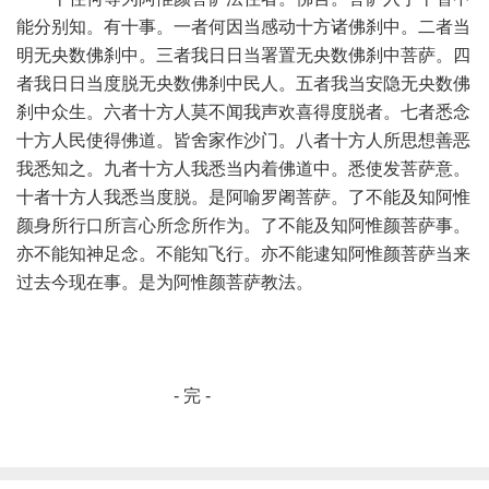
能分别知。有十事。一者何因当感动十方诸佛刹中。二者当
明无央数佛刹中。三者我日日当署置无央数佛刹中菩萨。四
者我日日当度脱无央数佛刹中民人。五者我当安隐无央数佛
刹中众生。六者十方人莫不闻我声欢喜得度脱者。七者悉念
十方人民使得佛道。皆舍家作沙门。八者十方人所思想善恶
我悉知之。九者十方人我悉当内着佛道中。悉使发菩萨意。
十者十方人我悉当度脱。是阿喻罗阇菩萨。了不能及知阿惟
颜身所行口所言心所念所作为。了不能及知阿惟颜菩萨事。
亦不能知神足念。不能知飞行。亦不能逮知阿惟颜菩萨当来
过去今现在事。是为阿惟颜菩萨教法。
- 完 -