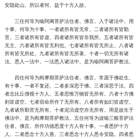
安隐处山。所以者何。益于十方人故。
三住何等为喻阿阇菩萨法住者。佛言。入于诸法中。用
十事。何等为十事。一者诸所有皆无常。二者诸所有皆勤
苦。三者诸所有皆虚。四者诸所有皆非我所。五者诸所有皆
无主。六者诸所有皆无利也。七者诸所有皆无所止。八者诸
所有皆无所处。九者诸所有皆无所著。十者一切无所有诸
法。悉入一法中。一法悉入诸法中。是为喻阿阇菩萨教法。
四住何等为阎摩期菩萨法住者。佛言。常愿于佛处生。
有十事。一者不复还。二者多深思于佛。三者深思于法。四
者念比丘僧视十方人。五者思惟万物皆无所有。六者十方佛
刹皆虚空。七者宿命所作了无所有。八者所有如幻皆虚空。
九者诸所勤苦无所有。十者泥洹虚空亦无所有。用是故生于
佛法中。是为阎摩期菩萨教法。五住何等为波喻三般菩萨法
住者。佛言。所作功德悉度十方人有十事。一者悉护十方
人。二者悉念十方人善。三者悉念十方人悉令安隐。四者悉