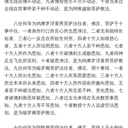
佛无现在佛不动还。九者佛智慧尽不尽不动还。十者当来过
去现在世事呼若干种不动还。是为阿惟越致菩萨教法。
八住何等为鸠摩罗浮童男菩萨法住者。佛言。菩萨于十
事中住。一者身所行口所言心所念悉净洁。二者无有能得长
短者。三者心一反念在所欲生何所。四者十方人知谁慈心
者。五者十方人所信用悉知。六者十方人若干种悉知。七者
十方人所作为悉知。八者十方诸佛刹土成败悉知。九者得神
足念飞在所至到。十者诸悉净洁。是为鸠摩罗浮童男菩萨教
法。九住何等为喻罗阇菩萨法住者。佛言。用十事得。一者
十方人所出生悉知。二者十方人所系恩爱悉知。三者十方人
所念本末所从来悉知。四者十方人所作宿命所趣向悉知。五
者若干种诸法悉知。六者十方人所念若干种。变化悉知。七
者诸佛刹善恶坏败悉知。八者过去当来现在无央数世事悉
知。九者十方人等不等悉知。十者教授十方人说虚空法悉
知。是为喻罗阇菩萨教法。
十住何等为阿惟颜菩萨法住者。佛言。菩萨入于十智中