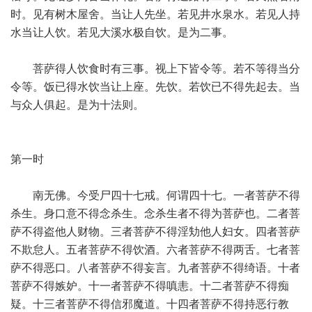
时。见有树木屋舍。当让人先坐。若见井水泉水。若见人持
水当让人饮。若见大溪水极自饮。是为二事。
菩萨得人饮食时有三事。视上下皆令等。若不等得当分
令等。饭已得水饮当让上座。先饮。若饮已不得先起去。当
与众人俱起。是为十法则。
第一时
南无佛。今受尸四十七戒。何谓四十七。一者菩萨不得
杀生。身口意不得念杀生。念杀生者不得为菩萨也。二者菩
萨不得盗他人财物。三者菩萨不得淫劮他人妇女。四者菩萨
不欺怠人。五者菩萨不得饮酒。六者菩萨不得两舌。七者菩
萨不得恶口。八者菩萨不得妄言。九者菩萨不得绮语。十者
菩萨不得嫉妒。十一者菩萨不得嗔恚。十二者菩萨不得痴
疑。十三者菩萨不得信邪魔道。十四者菩萨不得持恶行教