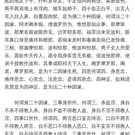
政蹈地足下平。行时直举足。手足指间肉相连。紫磨金色。
两手两肩项上有浮肉。颊车如师子。四十齿正白平。出舌入
耳入目入鼻。自覆面肉髻。是为佛二十种因缘。何谓法二十
因缘。阿术阇本痴。僧迦罗所为。惟然那知众事。那摩留
波。那摩名留波眼所见。沙罗耶多那。福罪法来至波利。眼
耳鼻口身意痛痒和檀那。若病未差时和毒痛若病已差快痛。
三根。那迦摩怛那。波和怛那。惟波和怛那。男子女人所爱
乐。愿欲作天作人。愿令我身富贵无有极。伛波他那师。使
弟子授教作波和。其事成耶祁天下人生。阇罗摩罗那。阇
老。摩罗那死。是为十二因缘生死。四意何谓四。身意念。
痛痒意念。心意念。法意念。是请四意念。四神足。欲精进
意慧是为四神足。是为法二十种因缘。
何谓身二十因缘。三事身所作。何谓三。杀盗淫。身自
不杀不得教人杀。身自不盗不得教人盗。身自不淫不得教人
淫。四事口所作。何谓四。两舌恶口妄言绮语。口自不两舌
不得教人两舌。自不恶口不得教人恶口。自不妄言不得教人
妄言。自不绮语不得教人绮语。三事意所作。何谓三。嫉妒