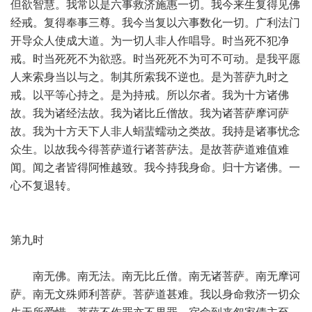
但欲智慧。我常以是六事救济施惠一切。我今来生复得见佛
经戒。复得奉事三尊。我今当复以六事数化一切。广利法门
开导众人使成大道。为一切人非人作唱导。时当死不犯净
戒。时当死死不为欲惑。时当死死不为可不可动。是我平愿
人来索身当以与之。制其所索我不逆也。是为菩萨九时之
戒。以平等心持之。是为持戒。所以尔者。我为十方诸佛
故。我为诸经法故。我为诸比丘僧故。我为诸菩萨摩诃萨
故。我为十方天下人非人蜎蜚蠕动之类故。我持是诸事忧念
众生。以故我今得菩萨道行诸菩萨法。是故菩萨道难值难
闻。闻之者皆得阿惟越致。我今持我身命。归十方诸佛。一
心不复退转。
第九时
南无佛。南无法。南无比丘僧。南无诸菩萨。南无摩诃
萨。南无文殊师利菩萨。菩萨道甚难。我以身命救济一切众