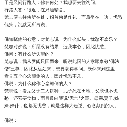
于是又问行路人：佛在何处？我想要去往询问。
行路人答：很近，在只洹精舍。
梵志便去往佛所在处，稽首佛足作礼，而后坐在一边，忧愁
低头，沉默无所言说。
佛知晓他的心意，对梵志说：为什么低头，忧愁不欢乐？
梵志对佛说：所愿没有结果，违我本心，因此忧愁。
佛问：有什么所失望的？
梵志说：我从罗阅只国而来，听说此国的人孝顺奉敬*佛法
僧*三尊，因此从远处来，想要获得学问。既然来到这里，
看见五个心念颠倒的人，因此忧愁不乐。
佛说：为什么称作心念颠倒的人？
梵志说：看见父子二人耕种，儿子死在田地，父亲也不忧
愁，还索要食物，而且反向我说*无常*之事。母亲.妻子.姊
妹.奴仆，也都无忧愁，就是这样大违逆、心念颠倒的人。
佛说：