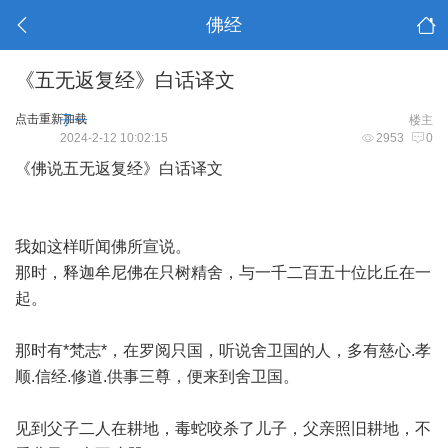
佛经
《五无返复经》白话译文
点击重新加载
子一
楼主
2024-2-12 10:02:15
2953
0
《佛说五无返复经》白话译文
我如这样听闻佛所宣说。
那时，释迦牟尼佛在只树精舍，与一千二百五十位比丘在一
起。
那时有*梵志*，在罗阅只国，听说舍卫国的人，多有慈心.孝
顺.信经.修道.供事三尊，便来到舍卫国。
见到父子二人在耕地，毒蛇咬杀了儿子，父亲照旧耕地，不