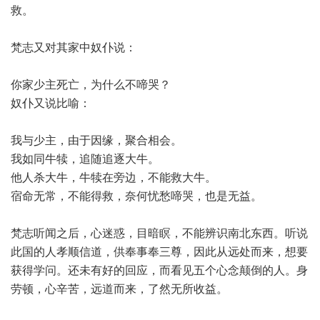
救。
梵志又对其家中奴仆说：
你家少主死亡，为什么不啼哭？
奴仆又说比喻：
我与少主，由于因缘，聚合相会。
我如同牛犊，追随追逐大牛。
他人杀大牛，牛犊在旁边，不能救大牛。
宿命无常，不能得救，奈何忧愁啼哭，也是无益。
梵志听闻之后，心迷惑，目暗瞑，不能辨识南北东西。听说
此国的人孝顺信道，供奉事奉三尊，因此从远处而来，想要
获得学问。还未有好的回应，而看见五个心念颠倒的人。身
劳顿，心辛苦，远道而来，了然无所收益。