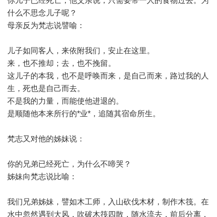
你儿子已经死亡，他父亲说，只需要带一人的食物过去。为
什么不思念儿子呢？
母亲反为梵志说譬喻：
儿子如同客人，来依附我们，安止在这里。
来，也不推却；去，也不挽留。
这儿子的本我，也不是呼唤而来，是自己而来，路过我的人
生，死也是自己而去。
不是我的力量，而能使他进退的。
是顺随他本来所行的*业*，追随其宿命所生。
梵志又对他的姊妹说：
你的兄弟已经死亡，为什么不啼哭？
姊妹向梵志说比喻：
我们兄弟姊妹，譬如木工师，入山砍伐木材，制作木筏。在
水中忽然遇到大风，吹破木筏四散，随水流去，前后分离，