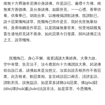
南無十方釋迦牟尼佛分身諸佛。作是語已。遍禮十方佛。南
無東方善德佛。及分身諸佛。如眼所見。一一心禮。香華供
養。供養畢已。胡跪合掌。以種種偈讃歎諸佛。旣讃歎已。
說十惡業懺悔諸罪。旣懺悔已而作是言。我於先世無量劫
時。貪香味觸造作眾惡。以是因緣無量世來。恒受地獄餓鬼
畜生邊地邪見諸不善身。如此惡業今日發露。歸向諸佛正法
之王。說罪懺悔。
旣懺悔已。身心不懈。復更誦讀大乘經典。大乘力故。
空中有聲。告言法子。汝今應當向十方佛讃說大乘。於諸佛
前自說己過。諸佛如來是汝慈父。汝當自說舌根所作不善惡
業。此舌根者。動惡業相。妄言綺語惡口兩舌。誹謗妄語。
讃歎邪見。說無益語。如是眾多諸雜(zá)惡業。搆(gòu)鬪
(dòu)壞(huài)亂(luàn)法說非法。如是眾罪。今悉懺悔。