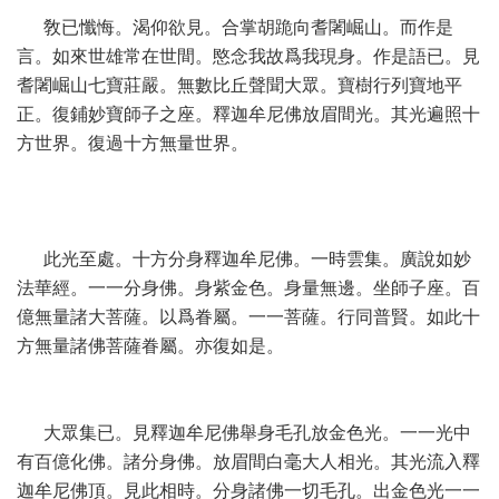
敎已懺悔。渴仰欲見。合掌胡跪向耆闍崛山。而作是
言。如來世雄常在世間。愍念我故爲我現身。作是語已。見
耆闍崛山七寶莊嚴。無數比丘聲聞大眾。寶樹行列寶地平
正。復鋪妙寶師子之座。釋迦牟尼佛放眉間光。其光遍照十
方世界。復過十方無量世界。
此光至處。十方分身釋迦牟尼佛。一時雲集。廣說如妙
法華經。一一分身佛。身紫金色。身量無邊。坐師子座。百
億無量諸大菩薩。以爲眷屬。一一菩薩。行同普賢。如此十
方無量諸佛菩薩眷屬。亦復如是。
大眾集已。見釋迦牟尼佛舉身毛孔放金色光。一一光中
有百億化佛。諸分身佛。放眉間白毫大人相光。其光流入釋
迦牟尼佛頂。見此相時。分身諸佛一切毛孔。出金色光一一