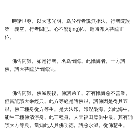
時諸世尊。以大悲光明。爲於行者說無相法。行者聞說
第一義空。行者聞已。心不驚(jing)怖。應時卽入菩薩正
位。
佛告阿難。如是行者。名爲懺悔。此懺悔者。十方諸
佛。諸大菩薩所懺悔法。
佛告阿難。佛滅度後。佛諸弟子。若有懺悔惡不善業。
但當誦讀大乘經典。此方等經是諸佛眼。諸佛因是得具五
眼。佛三種身從方等生。是大法印。印涅槃海。如此海中。
能生三種佛清淨身。此三種身。人天福田應供中最。其有誦
讀大方等典。當知此人具佛功德。諸惡永滅。從佛慧生。