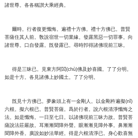
諸世尊。各各稱讃大乘經典。
爾時。行者復更懺悔。遍禮十方佛。禮十方佛已。普賢
菩薩住其人前。敎說宿世一切業緣。發露黑惡一切罪事。向
諸世尊。口自發露。旣發露已。尋時卽得諸佛現前三昧。
得是三昧已。見東方阿閦(chù)佛及妙喜國。了了分明。
如是十方。各見諸佛上妙國土。了了分明。
旣見十方佛已。夢象頭上有一金剛人。以金剛杵遍擬(nǐ)
六根。擬六根已。普賢菩薩。爲於行者。說六根清淨懺悔之
法。如是懺悔。一日至七日。以諸佛現前三昧力故。普賢菩
薩說法莊嚴故。耳漸漸聞障外聲。眼漸漸見障外事。鼻漸漸
聞障外香。廣說如妙法華經。得是六根清淨已。身心歡喜無