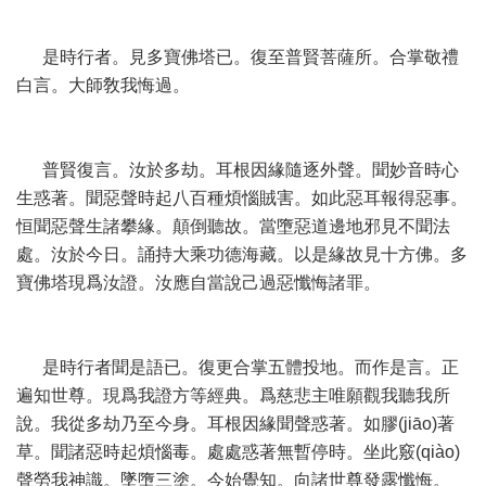
是時行者。見多寶佛塔已。復至普賢菩薩所。合掌敬禮
白言。大師敎我悔過。
普賢復言。汝於多劫。耳根因緣隨逐外聲。聞妙音時心
生惑著。聞惡聲時起八百種煩惱賊害。如此惡耳報得惡事。
恒聞惡聲生諸攀緣。顛倒聽故。當墮惡道邊地邪見不聞法
處。汝於今日。誦持大乘功德海藏。以是緣故見十方佛。多
寶佛塔現爲汝證。汝應自當說己過惡懺悔諸罪。
是時行者聞是語已。復更合掌五體投地。而作是言。正
遍知世尊。現爲我證方等經典。爲慈悲主唯願觀我聽我所
說。我從多劫乃至今身。耳根因緣聞聲惑著。如膠(jiāo)著
草。聞諸惡時起煩惱毒。處處惑著無暫停時。坐此竅(qiào)
聲勞我神識。墜墮三塗。今始覺知。向諸世尊發露懺悔。