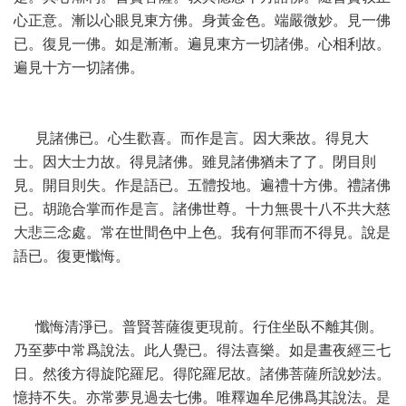
心正意。漸以心眼見東方佛。身黃金色。端嚴微妙。見一佛
已。復見一佛。如是漸漸。遍見東方一切諸佛。心相利故。
遍見十方一切諸佛。
見諸佛已。心生歡喜。而作是言。因大乘故。得見大
士。因大士力故。得見諸佛。雖見諸佛猶未了了。閉目則
見。開目則失。作是語已。五體投地。遍禮十方佛。禮諸佛
已。胡跪合掌而作是言。諸佛世尊。十力無畏十八不共大慈
大悲三念處。常在世間色中上色。我有何罪而不得見。說是
語已。復更懺悔。
懺悔清淨已。普賢菩薩復更現前。行住坐臥不離其側。
乃至夢中常爲說法。此人覺已。得法喜樂。如是晝夜經三七
日。然後方得旋陀羅尼。得陀羅尼故。諸佛菩薩所說妙法。
憶持不失。亦常夢見過去七佛。唯釋迦牟尼佛爲其說法。是