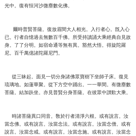
光中。復有恒河沙微塵數化佛。
爾時普賢菩薩。復放眉間大人相光。入行者心。旣入心
已。行者自憶過去無數百千佛。所受持讀誦大乘經典自見故
身。了了分明。如宿命通等無有異。豁然大悟。得旋陀羅
尼。百千萬億諸陀羅尼門。
從三昧起。面見一切分身諸佛眾寶樹下坐師子床。復見
琉璃地。如蓮華聚。從下方空中踊出。一一華間。有微塵數
菩薩。結加趺坐。亦見普賢分身菩薩。在彼眾中讃歎大乘。
時諸菩薩異口同音。敎於行者清淨六根。或有說言。汝
當念佛。或有說言。汝當念法。或有說言。汝當念僧。或有
說言。汝當念戒。或有說言。汝當念施。或有說言。汝當念