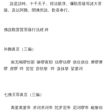
說是語時。十千天子。得法眼淨。彌勒菩薩等諸大菩
薩。及以阿難。聞佛所說。歡喜奉行。
佛說觀普賢菩薩行法經 終
补阙眞言（三徧）
南无喝啰怛那 哆啰夜耶 佉啰佉啰 俱住俱住 摩啰摩
啰 虎啰 吽 贺贺 苏怛拏 吽 泼抹拏 娑婆诃
七佛灭罪眞言（三徧）
离婆离婆帝 求诃求诃帝 陀罗尼帝 尼诃啰帝 毗黎你