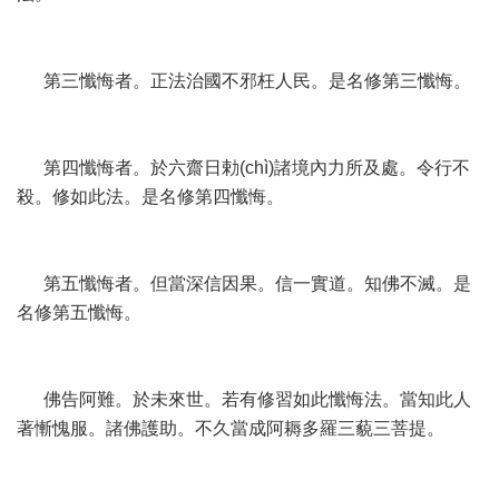
第三懺悔者。正法治國不邪枉人民。是名修第三懺悔。
第四懺悔者。於六齋日勅(chì)諸境內力所及處。令行不
殺。修如此法。是名修第四懺悔。
第五懺悔者。但當深信因果。信一實道。知佛不滅。是
名修第五懺悔。
佛告阿難。於未來世。若有修習如此懺悔法。當知此人
著慚愧服。諸佛護助。不久當成阿耨多羅三藐三菩提。