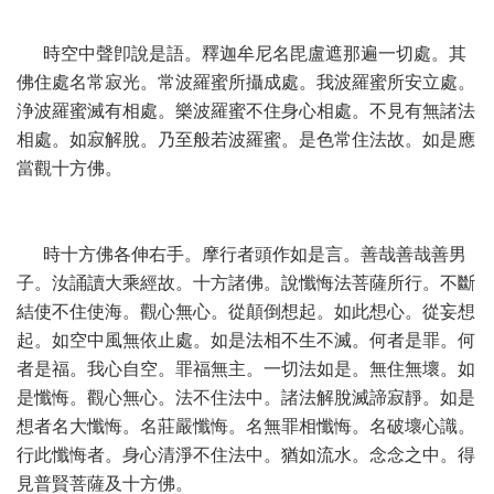
時空中聲卽說是語。釋迦牟尼名毘盧遮那遍一切處。其
佛住處名常寂光。常波羅蜜所攝成處。我波羅蜜所安立處。
浄波羅蜜滅有相處。樂波羅蜜不住身心相處。不見有無諸法
相處。如寂解脫。乃至般若波羅蜜。是色常住法故。如是應
當觀十方佛。
時十方佛各伸右手。摩行者頭作如是言。善哉善哉善男
子。汝誦讀大乘經故。十方諸佛。說懺悔法菩薩所行。不斷
結使不住使海。觀心無心。從顛倒想起。如此想心。從妄想
起。如空中風無依止處。如是法相不生不滅。何者是罪。何
者是福。我心自空。罪福無主。一切法如是。無住無壞。如
是懺悔。觀心無心。法不住法中。諸法解脫滅諦寂靜。如是
想者名大懺悔。名莊嚴懺悔。名無罪相懺悔。名破壞心識。
行此懺悔者。身心清淨不住法中。猶如流水。念念之中。得
見普賢菩薩及十方佛。