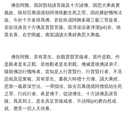
佛告阿難。我與賢劫諸菩薩及十方諸佛。因思大乘眞實
義故。除却百萬億億劫阿僧祇數生死之罪。因此勝妙懺悔法
故。今於十方各得爲佛。若欲疾成阿耨多羅三藐三菩提者。
若欲現身見十方佛及普賢菩薩。當淨澡浴著淨潔(jié)衣。燒
眾名香。在空閑處。應當誦讀大乘經典思大乘義。
佛告阿難。若有眾生。欲觀普賢菩薩者。當作是觀。作
是觀者是名正觀。若他觀者是名邪觀。佛滅度後佛諸弟子。
隨順佛語行懺悔者。當知是人行普賢行。行普賢行者。不見
惡相及惡業報。其有眾生。晝夜六時禮十方佛。誦大乘經。
思第一義甚深空法。一彈指頃。除去百萬億億阿僧祇劫生死
之罪。行此行者。眞是佛子。從諸佛生。十方諸佛及諸菩
薩。爲其和上。是名具足菩薩戒者。不須羯(jié)磨自然成
就。應受一切人天供養。