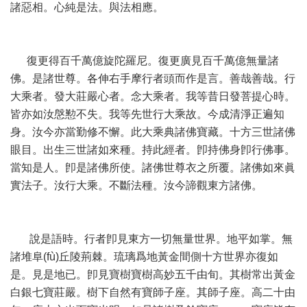
諸惡相。心純是法。與法相應。
復更得百千萬億旋陀羅尼。復更廣見百千萬億無量諸
佛。是諸世尊。各伸右手摩行者頭而作是言。善哉善哉。行
大乘者。發大莊嚴心者。念大乘者。我等昔日發菩提心時。
皆亦如汝慇懃不失。我等先世行大乘故。今成清淨正遍知
身。汝今亦當勤修不懈。此大乘典諸佛寶藏。十方三世諸佛
眼目。出生三世諸如來種。持此經者。卽持佛身卽行佛事。
當知是人。卽是諸佛所使。諸佛世尊衣之所覆。諸佛如來眞
實法子。汝行大乘。不斷法種。汝今諦觀東方諸佛。
說是語時。行者卽見東方一切無量世界。地平如掌。無
諸堆阜(fù)丘陵荊棘。琉璃爲地黃金間側十方世界亦復如
是。見是地已。卽見寶樹寶樹高妙五千由旬。其樹常出黃金
白銀七寶莊嚴。樹下自然有寶師子座。其師子座。高二十由