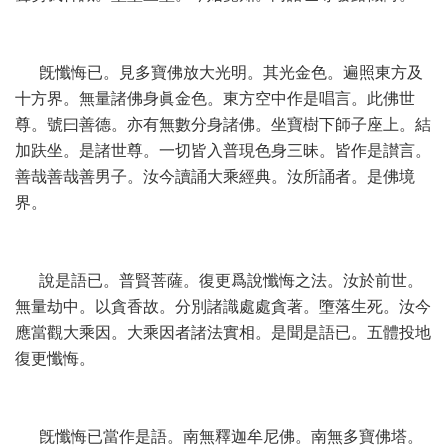
旣懺悔已。見多寶佛放大光明。其光金色。遍照東方及
十方界。無量諸佛身眞金色。東方空中作是唱言。此佛世
尊。號曰善德。亦有無數分身諸佛。坐寶樹下師子座上。結
加趺坐。是諸世尊。一切皆入普現色身三昧。皆作是讃言。
善哉善哉善男子。汝今讀誦大乘經典。汝所誦者。是佛境
界。
說是語已。普賢菩薩。復更爲說懺悔之法。汝於前世。
無量劫中。以貪香故。分別諸識處處貪著。墮落生死。汝今
應當觀大乘因。大乘因者諸法實相。是聞是語已。五體投地
復更懺悔。
旣懺悔已當作是語。南無釋迦牟尼佛。南無多寶佛塔。