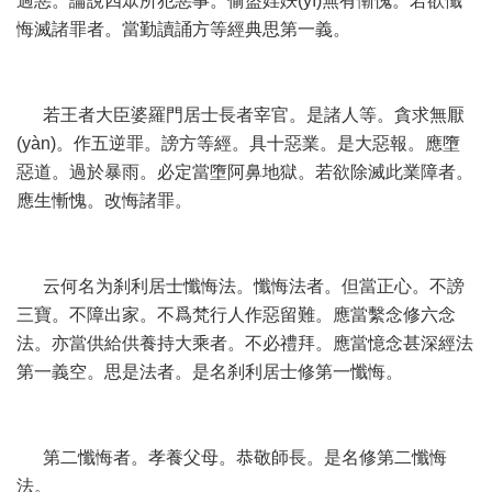
過惡。論說四眾所犯惡事。偷盜婬妷(yì)無有慚愧。若欲懺
悔滅諸罪者。當勤讀誦方等經典思第一義。
若王者大臣婆羅門居士長者宰官。是諸人等。貪求無厭
(yàn)。作五逆罪。謗方等經。具十惡業。是大惡報。應墮
惡道。過於暴雨。必定當墮阿鼻地獄。若欲除滅此業障者。
應生慚愧。改悔諸罪。
云何名为刹利居士懺悔法。懺悔法者。但當正心。不謗
三寶。不障出家。不爲梵行人作惡留難。應當繫念修六念
法。亦當供給供養持大乘者。不必禮拜。應當憶念甚深經法
第一義空。思是法者。是名刹利居士修第一懺悔。
第二懺悔者。孝養父母。恭敬師長。是名修第二懺悔
法。