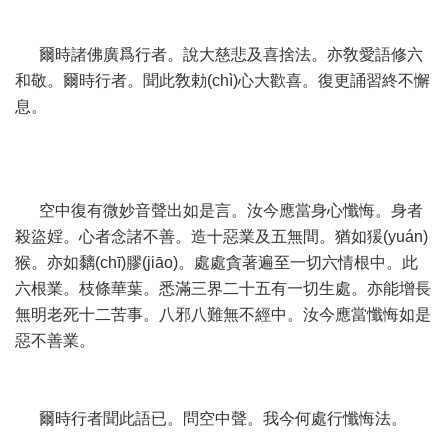
爾時諸佛廣爲行者。說大慈悲及喜捨法。亦敎愛語修六
和敬。爾時行者。聞此敎勅(chì)心大歡喜。復更誦習終不懈
息。
空中復有微妙音聲出如是言。汝今應當身心懺悔。身者
殺盜婬。心者念諸不善。造十惡業及五無間。猶如猨(yuán)
猴。亦如黐(chī)膠(jiāo)。處處貪著遍至一切六情根中。此
六根業。枝條華葉。悉滿三界二十五有一切生處。亦能增長
無明老死十二苦事。八邪八難無不經中。汝今應當懺悔如是
惡不善業。
爾時行者聞此語已。問空中聲。我今何處行懺悔法。