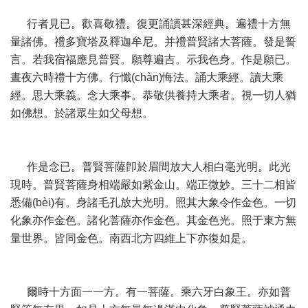
行者見已。歡喜敬禮。復更誦讀甚深經典。遍禮十方無
量諸佛。禮多寶塔及釋迦牟尼。并禮普賢諸大菩薩。發是誓
言。若我宿福應見普賢。願尊遍吉。示我色身。作是願已。
晝夜六時禮十方佛。行懺(chàn)悔法。誦大乘經。讀大乘
經。思大乘義。念大乘事。恭敬供養持大乘者。視一切人猶
如佛想。於諸眾生如父母想。
作是念已。普賢菩薩卽於眉間放大人相白毫光明。此光
現時。普賢菩薩身相端嚴如紫金山。端正微妙。三十二相皆
悉備(bèi)有。身諸毛孔放大光明。照其大象令作金色。一切
化象亦作金色。諸化菩薩亦作金色。其金色光。照于東方無
量世界。皆同金色。南西北方四維上下亦復如是。
爾時十方面一一方。有一菩薩。乘六牙白象王。亦如普