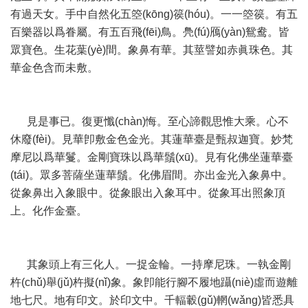
有過天女。手中自然化五箜(kōng)篌(hóu)。一一箜篌。有五
百樂器以爲眷屬。有五百飛(fēi)鳥。鳧(fú)鴈(yàn)鴛鸯。皆
眾寶色。生花葉(yè)間。象鼻有華。其莖譬如赤眞珠色。其
華金色含而未敷。
見是事已。復更懺(chàn)悔。至心諦觀思惟大乘。心不
休廢(fèi)。見華卽敷金色金光。其蓮華臺是甄叔迦寶。妙梵
摩尼以爲華鬘。金剛寶珠以爲華鬚(xū)。見有化佛坐蓮華臺
(tái)。眾多菩薩坐蓮華鬚。化佛眉間。亦出金光入象鼻中。
從象鼻出入象眼中。從象眼出入象耳中。從象耳出照象頂
上。化作金臺。
其象頭上有三化人。一捉金輪。一持摩尼珠。一執金剛
杵(chǔ)舉(jǔ)杵擬(nǐ)象。象卽能行腳不履地躡(niè)虛而遊離
地七尺。地有印文。於印文中。千輻轂(gǔ)輞(wǎng)皆悉具