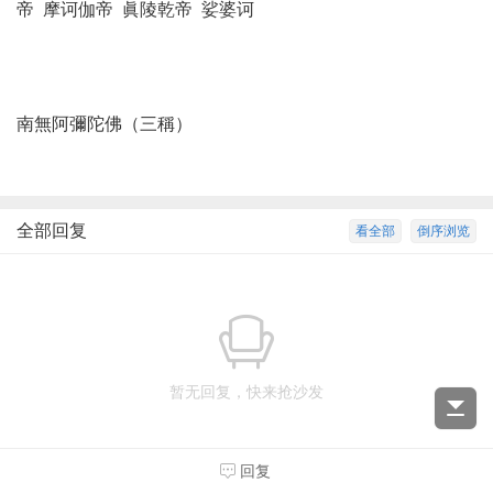
帝 摩诃伽帝 眞陵乾帝 娑婆诃
南無阿彌陀佛（三稱）
全部回复
看全部
倒序浏览
暂无回复，快来抢沙发
回复