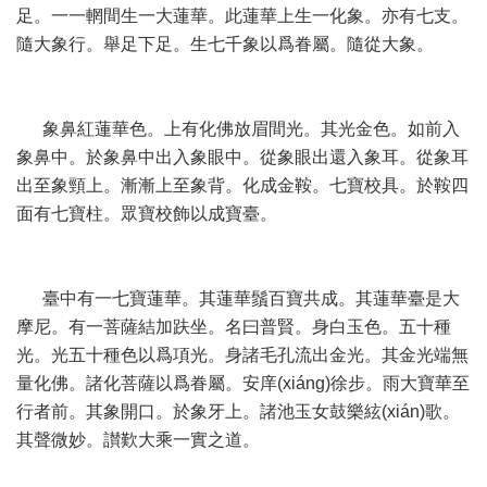
足。一一輞間生一大蓮華。此蓮華上生一化象。亦有七支。
隨大象行。舉足下足。生七千象以爲眷屬。隨從大象。
象鼻紅蓮華色。上有化佛放眉間光。其光金色。如前入
象鼻中。於象鼻中出入象眼中。從象眼出還入象耳。從象耳
出至象頸上。漸漸上至象背。化成金鞍。七寶校具。於鞍四
面有七寶柱。眾寶校飾以成寶臺。
臺中有一七寶蓮華。其蓮華鬚百寶共成。其蓮華臺是大
摩尼。有一菩薩結加趺坐。名曰普賢。身白玉色。五十種
光。光五十種色以爲項光。身諸毛孔流出金光。其金光端無
量化佛。諸化菩薩以爲眷屬。安庠(xiáng)徐步。雨大寶華至
行者前。其象開口。於象牙上。諸池玉女鼓樂絃(xián)歌。
其聲微妙。讃歎大乘一實之道。