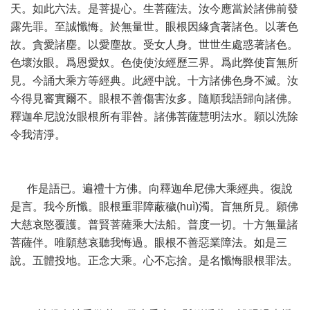
天。如此六法。是菩提心。生菩薩法。汝今應當於諸佛前發
露先罪。至誠懺悔。於無量世。眼根因緣貪著諸色。以著色
故。貪愛諸塵。以愛塵故。受女人身。世世生處惑著諸色。
色壞汝眼。爲恩愛奴。色使使汝經歷三界。爲此弊使盲無所
見。今誦大乘方等經典。此經中說。十方諸佛色身不滅。汝
今得見審實爾不。眼根不善傷害汝多。隨順我語歸向諸佛。
釋迦牟尼說汝眼根所有罪咎。諸佛菩薩慧明法水。願以洗除
令我清淨。
作是語已。遍禮十方佛。向釋迦牟尼佛大乘經典。復說
是言。我今所懺。眼根重罪障蔽穢(huì)濁。盲無所見。願佛
大慈哀愍覆護。普賢菩薩乘大法船。普度一切。十方無量諸
菩薩伴。唯願慈哀聽我悔過。眼根不善惡業障法。如是三
說。五體投地。正念大乘。心不忘捨。是名懺悔眼根罪法。