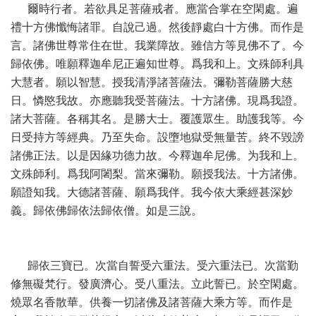
爾時行者。若欲具足菩薩戒者。應當合掌在空閑處。遍
禮十方佛懺悔諸罪。自說己過。然後靜處白十方佛。而作是
言。諸佛世尊常住在世。我業障故。雖信方等見佛不了。今
歸依佛。唯願釋迦牟尼正遍知世尊。爲我和上。文殊師利具
大慧者。願以智慧。授我清淨諸菩薩法。彌勒菩薩勝大慈
日。憐愍我故。亦應聽我受菩薩法。十方諸佛。現爲我證。
諸大菩薩。各稱其名。是勝大士。覆護眾生。助護我等。今
日受持方等經典。乃至失命。設墮地獄受無量苦。終不毀謗
諸佛正法。以是因緣功德力故。今釋迦牟尼佛。为我和上。
文殊師利。爲我阿闍梨。當來彌勒。願授我法。十方諸佛。
願證知我。大德諸菩薩、願爲我伴。我今依大乘經甚深妙
義。歸依佛歸依法歸依僧。如是三說。
歸依三寶已。次當自誓受六重法。受六重法已。次當勤
修無礙梵行。發廣濟心。受八重法。立此誓已。於空閑處。
燒眾名香散華。供養一切諸佛及諸菩薩大乘方等。而作是