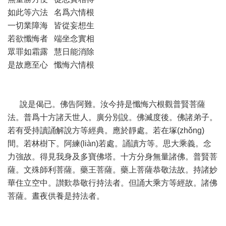
如此等六法 名爲六情根
一切業障海 皆從妄想生
若欲懺悔者 端坐念實相
眾罪如霜露 慧日能消除
是故應至心 懺悔六情根
說是偈已。佛告阿難。汝今持是懺悔六根觀普賢菩薩
法。普爲十方諸天世人。廣分別說。佛滅度後。佛諸弟子。
若有受持讀誦解說方等經典。應於靜處。若在塚(zhǒng)
間。若林樹下。阿練(liàn)若處。誦讀方等。思大乘義。念
力強故。得見我身及多寶佛塔。十方分身無量諸佛。普賢菩
薩。文殊師利菩薩。藥王菩薩。藥上菩薩恭敬法故。持諸妙
華住立空中。讃歎恭敬行持法者。但誦大乘方等經故。諸佛
菩薩。晝夜供養是持法者。