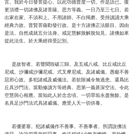
言。我於今日發菩提心。以此功德普度一切。作是語已。復
更頂禮一切諸佛及諸菩薩。思方等義。一日乃至三七日。若
出家在家。不須和上。不用諸師。不白羯磨。受持讀誦大乘
經典力故。普賢菩薩勸發行故。是十方諸佛正法眼目。因由
是法。自然成就五分法身。戒定慧解脫解脫知見。諸佛如來
從此法生。於大乘經得受記別。
是故智者。若聲聞毀破三歸。及五戒八戒。比丘戒比丘
尼戒。沙彌戒沙彌尼戒。式叉摩尼戒。及諸威儀。愚癡不善
惡邪心故。多犯諸戒及威儀法。若欲除滅令無過患。還爲比
丘具沙門法。當勤修讀方等經典。思第一義甚深空法。令此
空慧與心相應。當知此人於念念頃。一切罪垢永盡無餘。是
名具足沙門法式具諸威儀。應受人天一切供養。
若優婆塞。犯諸威儀作不善事。不善事者。所謂說佛法