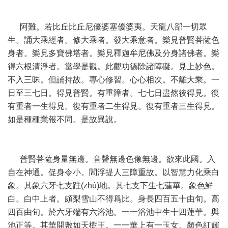
阿難。若比丘比丘尼優婆塞優婆夷。天龍八部一切眾
生。誦大乘經者。修大乘者。發大乘意者。樂見普賢菩薩色
身者。樂見多寶佛塔者。樂見釋迦牟尼佛及分身諸佛者。樂
得六根清淨者。當學是觀。此觀功德除諸障礙。見上妙色。
不入三昧。但誦持故。專心修習。心心相次。不離大乘。一
日至三七日。得見普賢。有重障者。七七日盡然後得見。復
有重者一生得見。復有重者二生得見。復有重者三生得見。
如是種種業報不同。是故異說。
普賢菩薩身量無邊。音聲無邊色像無邊。欲來此國。入
自在神通。促身令小。閻浮提人三障重故。以智慧力化乘白
象。其象六牙七支跓(zhù)地。其七支下生七蓮華。象色鮮
白。白中上者。頗梨雪山不得爲比。身長四百五十由旬。高
四百由旬。於六牙端有六浴池。一一浴池中生十四蓮華。與
池正等。其華開敷如天樹王。一一華上有一玉女。顏色紅輝