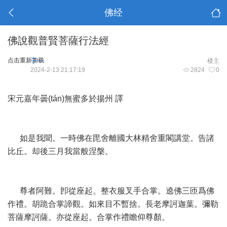
佛经
佛說觀普賢菩薩行法經
点击重新加载
子一
楼主
2024-2-13 21:17:19
2824
0
宋元嘉年曇(tán)無蜜多於揚州 譯
如是我聞。一時佛在毘舍離國大林精舍重閣講堂。告諸
比丘。却後三月我當般涅槃。
尊者阿難。卽從座起。整衣服叉手合掌。遶佛三匝爲佛
作禮。胡跪合掌諦觀。如來目不暫捨。長老摩訶迦葉。彌勒
菩薩摩訶薩。亦從座起。合掌作禮瞻仰尊顏。