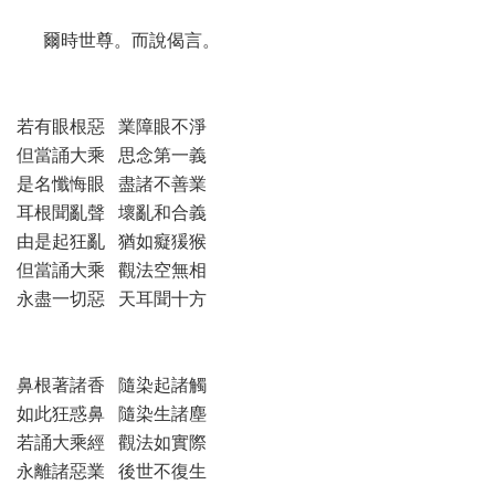
爾時世尊。而說偈言。
若有眼根惡 業障眼不淨
但當誦大乘 思念第一義
是名懺悔眼 盡諸不善業
耳根聞亂聲 壞亂和合義
由是起狂亂 猶如癡猨猴
但當誦大乘 觀法空無相
永盡一切惡 天耳聞十方
鼻根著諸香 隨染起諸觸
如此狂惑鼻 隨染生諸塵
若誦大乘經 觀法如實際
永離諸惡業 後世不復生