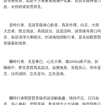
賢等無有異。如是十方無量無邊滿中化象。普賢菩薩神通力
故。令持經者皆悉得見。
是時行者。見諸菩薩身心歡喜。爲其作禮。白言。大慈
大悲者。愍念我故。爲我說法。說是語時。諸菩薩等異口同
音。各說清淨大乘經法。作諸偈頌讃歎行者。是名始觀普賢
菩薩最初境界。
爾時行者。見是事已。心念大乘。晝(zhòu)夜不捨。於
睡眠中。夢見普賢爲其說法。如覺無異。安慰其心。而作是
言。汝所誦持。忘失是句。忘失是偈。
爾時行者聞普賢菩薩所說深解義趣。憶持不忘。日日如
是。其心漸利。普賢菩薩。敎其憶念十方諸佛。隨普賢敎正