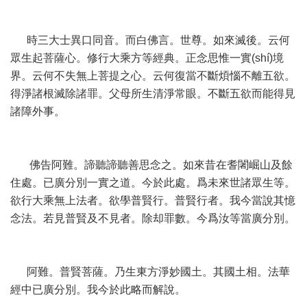
時三大士異口同音。而白佛言。世尊。如來滅後。云何
眾生起菩薩心。修行大乘方等經典。正念思惟一實(shí)境
界。云何不失無上菩提之心。云何復當不斷煩惱不離五欲。
得淨諸根滅除諸罪。父母所生清淨常眼。不斷五欲而能得見
諸障外事。
佛告阿難。諦聽諦聽善思念之。如來昔在耆闍崛山及餘
住處。已廣分別一實之道。今於此處。爲未來世諸眾生等。
欲行大乘無上法者。欲學普賢行。普賢行者。我今當說其憶
念法。若見普賢及不見者。除却罪數。今爲汝等當廣分別。
阿難。普賢菩薩。乃生東方淨妙國土。其國土相。法華
經中已廣分別。我今於此略而解說。