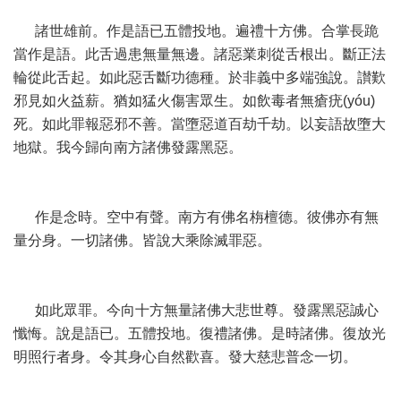
諸世雄前。作是語已五體投地。遍禮十方佛。合掌長跪
當作是語。此舌過患無量無邊。諸惡業刺從舌根出。斷正法
輪從此舌起。如此惡舌斷功德種。於非義中多端強說。讃歎
邪見如火益薪。猶如猛火傷害眾生。如飲毒者無瘡疣(yóu)
死。如此罪報惡邪不善。當墮惡道百劫千劫。以妄語故墮大
地獄。我今歸向南方諸佛發露黑惡。
作是念時。空中有聲。南方有佛名栴檀德。彼佛亦有無
量分身。一切諸佛。皆說大乘除滅罪惡。
如此眾罪。今向十方無量諸佛大悲世尊。發露黑惡誠心
懺悔。說是語已。五體投地。復禮諸佛。是時諸佛。復放光
明照行者身。令其身心自然歡喜。發大慈悲普念一切。