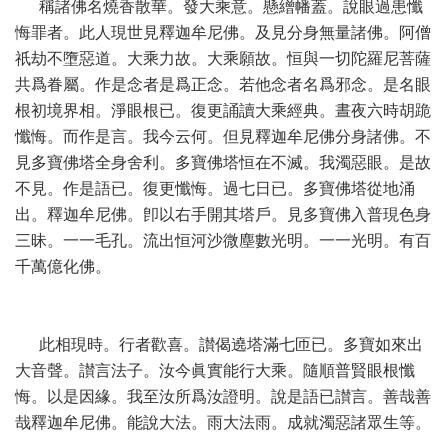
稱諸佛名燒香散華。發大乘意。懸繒幡蓋。說眼過患懺
悔罪者。此人現世見釋迦牟尼佛。及見分身無量諸佛。阿僧
祇劫不墮惡道。大乘力故。大乘願故。恒與一切陀羅尼菩薩
共爲眷屬。作是念者是爲正念。若他念者名爲邪念。是名眼
根初境界相。淨眼根已。復更誦讀大乘經典。晝夜六時胡跪
懺悔。而作是言。我今云何。但見釋迦牟尼佛分身諸佛。不
見多寶佛塔全身舍利。多寶佛塔恒在不滅。我濁惡眼。是故
不見。作是語已。復更懺悔。過七日已。多寶佛塔從地涌
出。釋迦牟尼佛。卽以右手開其塔戶。見多寶佛入普現色身
三昧。一一毛孔。流出恒河沙微塵數光明。一一光明。有百
千萬億化佛。
此相現時。行者歡喜。讃偈遶塔滿七匝已。多寶如來出
大音聲。讃言法子。汝今眞實能行大乘。隨順普賢眼根懺
悔。以是因緣。我至汝所爲汝證明。說是語已讃言。善哉善
哉釋迦牟尼佛。能說大法。雨大法雨。成就濁惡諸眾生等。