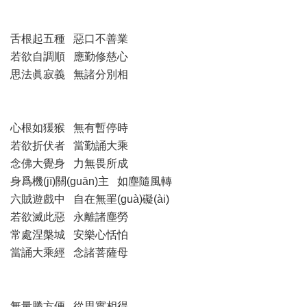
舌根起五種 惡口不善業
若欲自調順 應勤修慈心
思法眞寂義 無諸分別相
心根如猨猴 無有暫停時
若欲折伏者 當勤誦大乘
念佛大覺身 力無畏所成
身爲機(jī)關(guān)主 如塵隨風轉
六賊遊戲中 自在無罣(guà)礙(ài)
若欲滅此惡 永離諸塵勞
常處涅槃城 安樂心恬怕
當誦大乘經 念諸菩薩母
無量勝方便 從思實相得