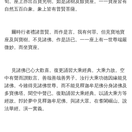
旬。座上亦出百寶光明。如是諸樹及餘寶座。一一寶座皆有
自然五百白象。象上皆有普賢菩薩。
爾時行者禮諸普賢。而作是言。我有何罪。但見寶地寶
座及與寶樹。不見諸佛。作是語已。一一座上有一世尊端嚴
微妙。而坐寶座。
見諸佛已心大歡喜。復更誦習大乘經典。大乘力故。空
中有聲而讃歎言。善哉善哉善男子。汝行大乘功德因緣能見
諸佛。今雖得見諸佛世尊。而不能見釋迦牟尼佛分身諸佛及
多寶佛塔。聞空中聲已。復勤誦習大乘經典。以誦大乘方等
經故。卽於夢中見釋迦牟尼佛。與諸大眾。在耆闍崛山。說
法華經。演一實義。