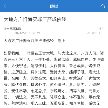
佛经
大通方广忏悔灭罪庄严成佛经
点击重新加载
子一
楼主
2024-2-16 00:46:21
3070
0
大通方广忏悔灭罪庄严成佛经 卷上
如是我闻。一时佛在王舍大城。与大比丘众。八万人俱。诸
菩萨三万六千人。一生补处。离诸盖障。威德自在。显说如
来。方便密意。清淨佛刹。大作佛事。皆悉成就。诸佛威
德。之所建立。爲护法藏。受持大乘。能师子吼。震大法
雷。名闻十方。其德高大。如须弥山。智慧深广。犹如大
海。降伏众魔。摄诸外道。使令清淨。具足诸力。无碍解
脱。安住不动。念定总持。乐说辩才。四等六度。无量方
便。一切法义。无不具足。随顺众生。转不退轮。示有无
智。善解法相。现入三昧。五眼所见。知众生根。威德无