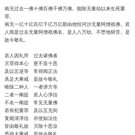
南无过去一佛十佛百佛千佛万佛。能除无量劫以来生死重
罪。
南无一亿十亿百亿千亿万亿那由他恒河沙无量阿僧祇佛。若
人闻是过去无量阿僧祇佛名。是人八万劫。不堕地狱苦。是
故今敬礼。
若人因礼拜 过去诸佛者
灭罪得本心 更不造十恶
及以五逆等 常得闻正法
具足大乘戒 是故今敬礼
唯除二种人 一者谤方等
二者一阐提 若人心淨信
不名一阐提 常见无量佛
若有犯重罪 及以五无间
复能清淨信 亦使如法住
皆由敬礼故 灭除十恶业
悉得大乘戒 是故今敬礼