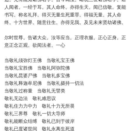
人闻者。一经于耳。其人命终。亦得生天。闻已信敬。复能
书写。称名礼拜。得灭无量生死重罪。得福无量。其人命
终。十方世界。随意往生。亦得见我。及见未来贤劫诸佛。
尔时世尊。告诸大众。汝等应当。正理衣服。正心正身。正
意正念正观。欲闻法者。一心
当敬礼须弥灯王佛 当敬礼宝王佛
当敬礼宝胜佛 当敬礼阿弥陀佛
当敬礼昆婆尸佛 当敬礼多宝佛
当敬礼释迦牟尼佛 当敬礼摄持一切法
当敬礼过称量 当敬礼无譬类
敬礼无边法 敬礼难思议
敬礼住力力中力 敬礼十力无所畏
敬礼三界尊 敬礼一切大导师
敬礼能断众结缚 敬礼已到于彼岸
敬礼已度诸世间 敬礼永离生死道