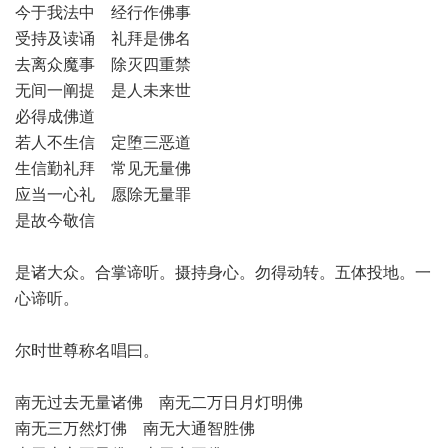
今于我法中 经行作佛事
受持及读诵 礼拜是佛名
去离众魔事 除灭四重禁
无间一阐提 是人未来世
必得成佛道
若人不生信 定堕三恶道
生信勤礼拜 常见无量佛
应当一心礼 愿除无量罪
是故今敬信
是诸大众。合掌谛听。摄持身心。勿得动转。五体投地。一
心谛听。
尔时世尊称名唱曰。
南无过去无量诸佛 南无二万日月灯明佛
南无三万然灯佛 南无大通智胜佛