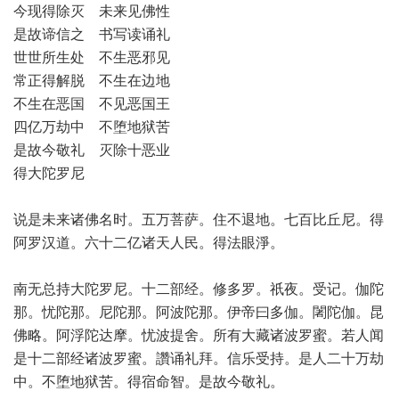
今现得除灭 未来见佛性
是故谛信之 书写读诵礼
世世所生处 不生恶邪见
常正得解脱 不生在边地
不生在恶国 不见恶国王
四亿万劫中 不堕地狱苦
是故今敬礼 灭除十恶业
得大陀罗尼
说是未来诸佛名时。五万菩萨。住不退地。七百比丘尼。得
阿罗汉道。六十二亿诸天人民。得法眼淨。
南无总持大陀罗尼。十二部经。修多罗。祇夜。受记。伽陀
那。忧陀那。尼陀那。阿波陀那。伊帝曰多伽。闍陀伽。昆
佛略。阿浮陀达摩。忧波提舍。所有大藏诸波罗蜜。若人闻
是十二部经诸波罗蜜。讚诵礼拜。信乐受持。是人二十万劫
中。不堕地狱苦。得宿命智。是故今敬礼。