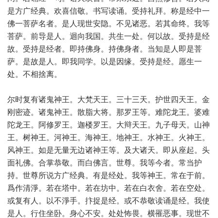
是方广经典。欢喜信敬。书写读诵。受持礼拜。称是经中一
佛一菩萨名者。是人现世安隐。不见诸恶。若其命终。我等
菩萨。前导是人。迴向我国。共生一处。何以故。受持是经
故。受持是经者。即持佛身。持佛身者。当知是人即是菩
萨。是故是人。即我同学。以是因缘。受持是经。愿生一
处。不相捨离。
尔时复有诸鬼神王。大梵天王。三十三天。护世四天王。金
刚密迹。诸鬼神王。散脂大将。那罗王等。难陀龙王。婆难
陀龙王。阿修罗王。迦楼罗王。大辩天王。九子母天。山神
王。树神王。河神王。海神王。地神王。水神王。火神王。
风神王。如是无量无边诸神王等。及大诸天。即从座起。头
面礼佛。合掌恭敬。而白佛言。世尊。我等今者。常当护
持。世尊所说方广经典。有是经处。我等神王。常在于前。
爲作清淨。若在塔中。若在坊中。若在白衣舍。若在空处。
或复有人。以不淨手。抃捉是经。或不恭敬读诵是经。我使
是人。行住坐卧。身心不安。处处怖畏。横罹恶事。现世不