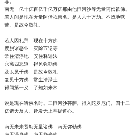
罪。
南无一亿十亿百亿千亿万亿那由他恒河沙等无量阿僧祇佛。
若人闻是现在无量阿僧祇佛名。是人六十万劫。不堕地狱
苦。是故今敬礼。
若人因礼拜 现在十方佛
度脱诸恶业 灭除五逆等
常住清淨地 安住释迦法
永离四恶道 得见弥勒佛
及以见千佛 是故今敬礼
复见十方佛 常生清淨土
得闻第一义 了知如来常
说是现在诸佛名时。二恒河沙菩萨。得入陀罗尼门。四十二
亿诸天及人。皆发无上菩提道心。
南无未来贤劫无量诸佛 南无弥勒佛
南无淨身佛 南无华光佛