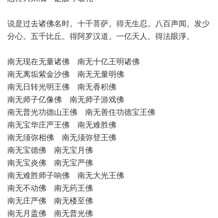
说是过去诸佛名时。十千菩萨。得无生忍。八百声闻。发少
分心。五千比丘。得阿罗汉道。一亿天人。得法眼淨。
南无现在无量诸佛 南无十亿王明诸佛
南无离垢紫金沙佛 南无无量明佛
南无日转光明王佛 南无香积佛
南无师子亿像佛 南无师子游戏佛
南无普光功德山王佛 南无善住功德宝王佛
南无宝华庄严王佛 南无难胜佛
南无须弥相佛 南无须弥登王佛
南无宝德佛 南无宝月佛
南无宝炎佛 南无宝严佛
南无难胜师子响佛 南无大光王佛
南无不动佛 南无药王佛
南无庄严佛 南无楼至佛
南无月盖佛 南无普光佛