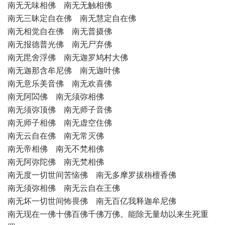
南无无味相佛 南无无触相佛
南无三昧定自在佛 南无慧定自在佛
南无相觉自在佛 南无普摄佛
南无报德普光佛 南无尸弃佛
南无毘舍浮佛 南无迦罗鸠村大佛
南无迦那含牟尼佛 南无迦叶佛
南无意乐美音佛 南无欢喜佛
南无阿閦佛 南无须弥相佛
南无须弥顶佛 南无师子音佛
南无师子相佛 南无虚空住佛
南无云自在佛 南无常灭佛
南无帝相佛 南无不梵相佛
南无阿弥陀佛 南无梵相佛
南无度一切世间苦恼佛 南无多摩罗拔栴檀香佛
南无须弥相佛 南无云自在王佛
南无坏一切世间怖畏佛 南无百亿我释迦牟尼佛
南无现在一佛十佛百佛千佛万佛。能除无量劫以来生死重