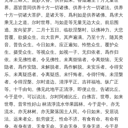
梵摩三钵天。烧妙天香。供养如来。香烟遍至十方无量世
界。愿皆普同供养十方一切诸佛。供养十方一切诸法。供养
十方一切诸大菩萨。是诸天等。爲利如是供养诸佛。爲求大
乘无上之道。尔时世尊。与如是等无量无边大众。前后围
遶。发向娑罗。二月十五日。临欲涅槃时。以佛神力。大悲
普覆。欲摄众生。出大音声。其声遍满。乃至十方。随其类
音。普告众生。今日如来。应正遍知。怜愍众生。覆护众
生。摄受众生。等视众生。如视一子。无归依者。爲作归
依。未见佛性者。令见佛性。未离烦恼者。令离烦恼。无安
隐者。爲作安隐。未解脱者。爲作解脱。未安乐者。令得安
乐。未离疑惑者。令离疑惑。未忏悔者。令得忏悔。未涅槃
者。令得涅槃。尔时道边。清淨平正。吉祥福地。纵广正
等。十千由旬。佛见此地平正清淨。即便止住。告诸比丘。
今于是中。可以说法。尔时阿难比丘。白佛言。世尊。如来
世尊。昔常性好山 林清淨流水华果园林。今于是中。亦无
流水。亦无林树。亦无聚落国土人民。今日如来。安居说
法。远来者众。飢劳疲乏。性命不济。有食有命。有命有
身。有身有道。无食无命。无命无身。无身无道。今于是