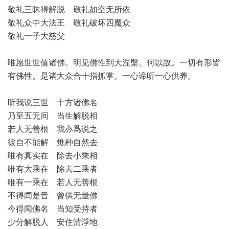
敬礼三昧得解脱 敬礼如空无所依
敬礼众中大法王 敬礼破坏四魔众
敬礼一子大慈父
唯愿世世值诸佛。明见佛性到大涅槃。何以故。一切有形皆
有佛性。是诸大众合十指抓掌。一心谛听一心供养。
听我说三世 十方诸佛名
乃至五无间 当生解脱相
若人无善根 我亦爲说之
彼自不能解 燋种自然去
唯有真实在 除去小乘相
唯有大乘在 除去二乘者
唯有一乘在 若人无善根
不得闻是音 曾供无量佛
今得闻佛名 当知受持者
少分解脱人 安住清淨地