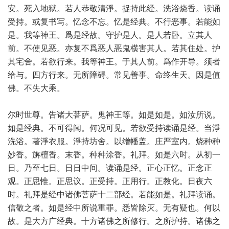
安。死入地狱。若人恭敬清淨。捉持此经。洗浴烧香。读诵
受持。或复书写。忆念不忘。忆是经典。不行恶事。若能如
是。我等神王。爲是经故。守护是人。是人若卧。立其人
前。不使见恶。亦复不爲恶人恶鬼横害其人。若其住处。护
其宅舍。若欲行来。我等神王。于其人前。爲作开导。须者
给与。四方行来。无所障碍。常见善事。命终生天。因是值
佛。不失大乘。
尔时世尊。告诸大菩萨。鬼神王等。如是如是。如汝所说。
如是经典。不可得闻。何况可见。若欲受持读诵是经。当淨
洗浴。著淨衣服。淨持坊舍。以缯幡盖。庄严室内。烧种种
妙香。旃檀香。末香。种种涂香。礼拜。如是六时。从初一
日。乃至七日。日日中间。读诵是经。正心正忆。正念正
观。正思惟。正思议。正受持。正用行。正教化。日夜六
时。礼拜是经中诸佛菩萨十二部经。若能如是。礼拜读诵。
信敬之者。如是经中所说重罪。悉皆除灭。无有疑也。何以
故。是大方广经典。十方诸佛之所修行。之所护持。诸佛之