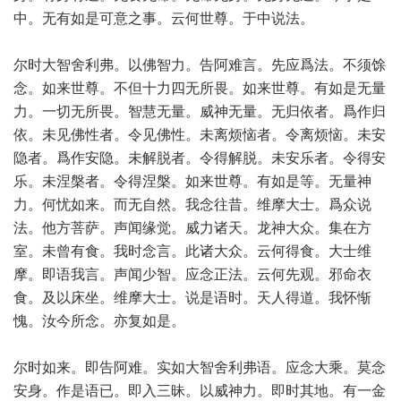
中。无有如是可意之事。云何世尊。于中说法。
尔时大智舍利弗。以佛智力。告阿难言。先应爲法。不须馀
念。如来世尊。不但十力四无所畏。如来世尊。有如是无量
力。一切无所畏。智慧无量。威神无量。无归依者。爲作归
依。未见佛性者。令见佛性。未离烦恼者。令离烦恼。未安
隐者。爲作安隐。未解脱者。令得解脱。未安乐者。令得安
乐。未涅槃者。令得涅槃。如来世尊。有如是等。无量神
力。何忧如来。而无自然。我念往昔。维摩大士。爲众说
法。他方菩萨。声闻缘觉。威力诸天。龙神大众。集在方
室。未曾有食。我时念言。此诸大众。云何得食。大士维
摩。即语我言。声闻少智。应念正法。云何先观。邪命衣
食。及以床坐。维摩大士。说是语时。天人得道。我怀惭
愧。汝今所念。亦复如是。
尔时如来。即告阿难。实如大智舍利弗语。应念大乘。莫念
安身。作是语已。即入三昧。以威神力。即时其地。有一金