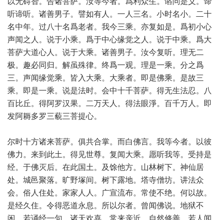
以无碍智。告诸菩萨。汝等今者。爲利众生。谘问是义。谛
听谛听。诸善男子。譬如有人。一人三名。小时名小。二十
名中年。过八十名爲老者。我今三乘。亦复如是。爲初小心
声闻之人。说于小乘。爲于中心缘觉之人。说于中乘。爲大
菩萨大道心人。说于大乘。诸善男子。汝今复听。理无二
极。趣必同归。解虽殊律。终爲一观。理是一乘。分之爲
三。声闻缘觉乘。皆入大乘。大乘者。即是佛乘。是故三
乘。即是一乘。说是法时。会中十千菩萨。得无生法忍。八
百比丘。得阿罗汉果。二万天人。得法眼淨。百千万人。即
发阿耨多罗三藐三菩提心。
尔时十方诸来菩萨。俱共合掌。而白佛言。我等今者。以彼
佛力。来到此土。得见世尊。复闻大乘。愿听我等。受持是
经。于佛灭后。在此国土。及馀他方。山林树下。神仙居
处。城邑聚落。旷野塚间。树下露地。塔寺僧坊。讲法众
会。俗人住处。家家人人。广宣流布。常使不绝。何以故。
是经久住。令得恶道永息。所以尔者。曾闻佛说。地狱不
闲。若诵经一句。诸天欢喜。常来亲近。自然修善。若人闻