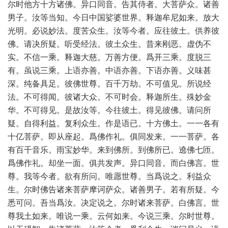
尔时他方十方诸佛。异口同音。告其侍者。大菩萨众。诸善
男子。汝等当知。今日中国娑婆世界。释迦牟尼如来。放大
光明。必说妙法。度苦众生。汝等今者。应往彼土。供养彼
佛。请决所疑。听受经法。彼土众生。昔来刚恶。虚伪不
实。不信一乘。释迦大慈。万善方便。爲开三乘。度脱三
有。虽说三乘。上语亦善。中语亦善。下语亦善。义味甚
深。纯备具足。彼佛世尊。百千万劫。不可值见。所说经
法。不可得闻。彼诸大众。不可时会。释迦所生。殊妙金
华。不可得见。是故汝等。今往彼土。得见彼佛。请问所
疑。自得利益。复利众生。作是语已。十方佛土。一一各有
十亿菩萨。即从座起。爲佛作礼。俱同发来。一一菩萨。各
有百千音乐。雨宝妙华。来到佛所。到佛所已。遶佛七匝。
爲佛作礼。却坐一面。俱共发声。异口同音。而白佛言。世
尊。我等今者。欲有所问。唯愿世尊。当爲说之。利益众
生。尔时佛告诸来菩萨摩诃萨众。诸善男子。若有所疑。今
悉可问。吾当爲汝。决定说之。尔时诸来菩萨。白佛言。世
尊我土如来。唯说一乘。云何如来。今说三乘。尔时世尊。