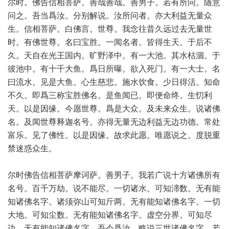
尔时。佛告信相菩萨。善哉善哉。善男子。若有所问。随意
问之。吾当爲汝。分别解说。汝所问者。亦大利益无量众
生。信相菩萨。白佛言。世尊。我念往昔久远过去无量世
时。有佛世尊。名曰宝胜。一闻名者。皆得生天。于后不
久。天自在光王国内。旷野泽中。有一大池。其水枯涸。于
彼池中。有十千大鱼。爲日所曝。欲入死门。有一大士。名
曰流水。见是大鱼。心生慈悲。施水饮食。少日得活。知命
不久。即爲三称宝胜佛名。是鱼闻已。即便命终。生忉利
天。以是因缘。今愿世尊。爲是大众。及未来众生。说诸佛
名。及闻世尊释迦名号。亦得无量无边利益无边功德。常处
富乐。见了佛性。以是因缘。故求此愿。唯愿说之。度脱重
禁迷惑众生。
尔时佛告信相菩萨摩诃萨。善男子。我若广说十方诸佛所有
名号。百千万劫。说不能尽。一切诸水。可知渧数。无有能
知诸佛名字。诸须弥山可知斤两。无有能知诸佛名字。一切
大地。可知尘数。无有能知诸佛名字。虚空分界。可知尽
边。无有能知诸佛名字。吾今爲汝。略说三世诸佛名字。若