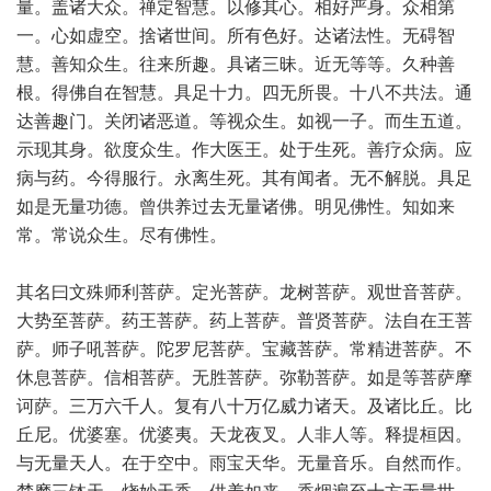
量。盖诸大众。禅定智慧。以修其心。相好严身。众相第
一。心如虚空。捨诸世间。所有色好。达诸法性。无碍智
慧。善知众生。往来所趣。具诸三昧。近无等等。久种善
根。得佛自在智慧。具足十力。四无所畏。十八不共法。通
达善趣门。关闭诸恶道。等视众生。如视一子。而生五道。
示现其身。欲度众生。作大医王。处于生死。善疗众病。应
病与药。今得服行。永离生死。其有闻者。无不解脱。具足
如是无量功德。曾供养过去无量诸佛。明见佛性。知如来
常。常说众生。尽有佛性。
其名曰文殊师利菩萨。定光菩萨。龙树菩萨。观世音菩萨。
大势至菩萨。药王菩萨。药上菩萨。普贤菩萨。法自在王菩
萨。师子吼菩萨。陀罗尼菩萨。宝藏菩萨。常精进菩萨。不
休息菩萨。信相菩萨。无胜菩萨。弥勒菩萨。如是等菩萨摩
诃萨。三万六千人。复有八十万亿威力诸天。及诸比丘。比
丘尼。优婆塞。优婆夷。天龙夜叉。人非人等。释提桓因。
与无量天人。在于空中。雨宝天华。无量音乐。自然而作。