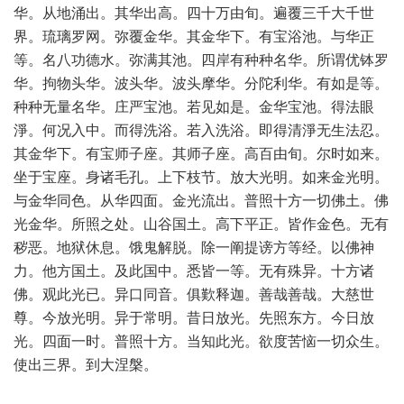
华。从地涌出。其华出高。四十万由旬。遍覆三千大千世
界。琉璃罗网。弥覆金华。其金华下。有宝浴池。与华正
等。名八功德水。弥满其池。四岸有种种名华。所谓优钵罗
华。拘物头华。波头华。波头摩华。分陀利华。有如是等。
种种无量名华。庄严宝池。若见如是。金华宝池。得法眼
淨。何况入中。而得洗浴。若入洗浴。即得清淨无生法忍。
其金华下。有宝师子座。其师子座。高百由旬。尔时如来。
坐于宝座。身诸毛孔。上下枝节。放大光明。如来金光明。
与金华同色。从华四面。金光流出。普照十方一切佛土。佛
光金华。所照之处。山谷国土。高下平正。皆作金色。无有
秽恶。地狱休息。饿鬼解脱。除一阐提谤方等经。以佛神
力。他方国土。及此国中。悉皆一等。无有殊异。十方诸
佛。观此光已。异口同音。俱歎释迦。善哉善哉。大慈世
尊。今放光明。异于常明。昔日放光。先照东方。今日放
光。四面一时。普照十方。当知此光。欲度苦恼一切众生。
使出三界。到大涅槃。