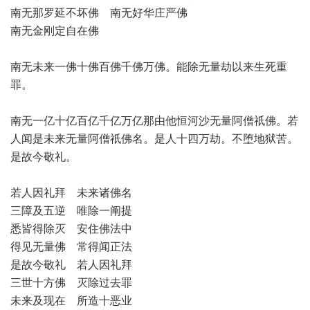
南无那罗延不坏佛 南无好华庄严佛
南无金刚定自在佛
南无未来一佛十佛百佛千佛万佛。能除无量劫以来生死重
罪。
南无一亿十亿百亿千亿万亿那由他恒河沙无量阿僧祇佛。若
人闻是未来无量阿僧祇佛名。是人十四万劫。不堕地狱苦。
是故今敬礼。
若人因礼拜 未来诸佛名
三障及五逆 唯除一阐提
悉皆得除灭 安住佛法中
得见无量佛 常得闻正法
是故今敬礼 若人因礼拜
三世十方佛 灭除过去罪
未来及现在 所造十恶业