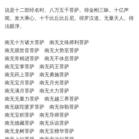
说是十二部经名时。八万五千菩萨。得金刚三昧。十亿声
闻。发大乘心。十千比丘比丘尼。得罗汉道。无量天人。得
法眼淨。
南无十方诸大菩萨 南无文殊师利菩萨
南无观世音菩萨 南无大势至菩萨
南无常精进菩萨 南无不休息菩萨
南无宝掌菩萨 南无药王菩萨
南无药上菩萨 南无勇施菩萨
南无宝月菩萨 南无月光菩萨
南无满月菩萨 南无大力菩萨
南无无量力菩萨 南无越三界菩萨
南无跋陀婆罗菩萨 南无弥勒菩萨
南无宝积菩萨 南无导师菩萨
南无德藏菩萨 南无乐说菩萨
南无龙树菩萨 南无宝檀华菩萨