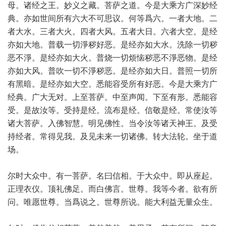
母。诸经之王。妙义之藏。菩萨之道。今是大乘方广深妙经
典。亦如世间所有六大不可思议。何等爲六。一者大地。二
者大水。三者大火。四者大风。五者大日。六者大空。是经
亦如大地。普载一切淨秽好恶。是经亦如大水。洗除一切秽
恶不淨。是经亦如大火。普烧一切烦恼秽恶不淨恶物。是经
亦如大风。普吹一切不淨秽恶。是经亦如大日。普照一切所
有黑暗。是经亦如大空。悉能容受所有好恶。今是大乘方广
经典。广大无对。上至菩萨。中至声闻。下至有形。悉能容
受。是故汝等。受持是经。流布是经。信敬是经。常使汝等
诸大菩萨。入佛智慧。明见佛性。当令汝等诸天神王。及受
持经者。常得见我。及见未来一切诸佛。转大法轮。坐于道
场。
尔时大众中。有一菩萨。名曰信相。于大众中。即从座起。
正理衣仪。顶礼佛足。而白佛言。世尊。我等今者。欲有所
问。唯愿世尊。当爲说之。世尊所说。能大利益无量众生。