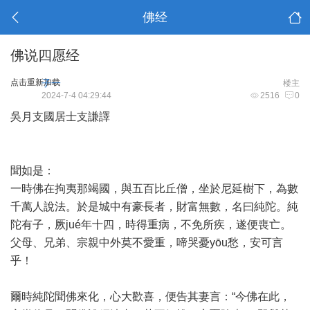
佛经
佛说四愿经
点击重新加载
子一
楼主
2024-7-4 04:29:44
2516
0
吳月支國居士支謙譯
聞如是：
一時佛在拘夷那竭國，與五百比丘僧，坐於尼延樹下，為數
千萬人說法。於是城中有豪長者，財富無數，名曰純陀。純
陀有子，厥jué年十四，時得重病，不免所疾，遂便喪亡。
父母、兄弟、宗親中外莫不愛重，啼哭憂yōu愁，安可言
乎！
爾時純陀聞佛來化，心大歡喜，便告其妻言：“今佛在此，