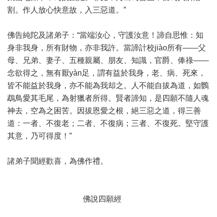
割。作人放心快意故，入三惡道。”
佛告純陀及諸弟子：“當端汝心，守護汝意！諦自思惟：知
身非我身，所有財物，亦非我許。當諦計校jiào所有——父
母、兄弟、妻子、五種親屬、朋友、知識，官爵、俸祿——
念欲得之，無有厭yàn足，謂有益於我身，老、病、死來，
皆不能益於我身，亦不能為我却之。人不能自拔為道，如鸚
鵡鳥愛其毛尾，為射獵者所得。賢者諦知，是四願不隨人魂
神去，空為之困苦。因拔恩愛之根，絕三惡之道，得三善
道：一者、不復老；二者、不復病；三者、不復死。堅守護
其意，乃可得度！”
諸弟子聞經歡喜，為佛作禮。
佛說四願經