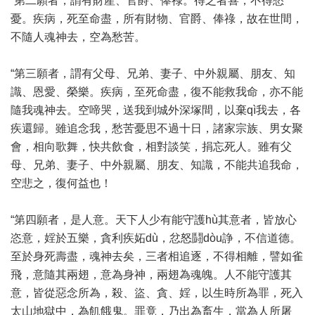
“第二願者，謂有財產、官爵、俸祿。得之者喜，不得愁
憂。疾病，死至命盡，所有財物、官爵、俸祿，故在世間，
不隨人魂神去，空為愁苦。
“第三願者，謂有父母、兄弟、妻子、中外親屬、朋友、知
識、恩愛、榮樂。疾病，至死命盡，復不能救我命，亦不能
隨我魂神去。空啼哭，送我到城外深塚間，以棄qì我去，各
疾還歸。雖追念我，愁苦憂思不過十日，諸家宗族、男女聚
會，相向歌舞，快共飲食，相對談笑，捐忘死人。雖有父
母、兄弟、妻子、中外親屬、朋友、知識，不能共追我命，
空悲之，復何益也！
“第四願者，是人意。天下人少有能守護hù其意者，皆放心
恣意，婬於五樂，貪利疾妬dù，忿怒鬪dòu諍，不信道德。
至於身死壽盡，魂神去矣，三者相追逐，不得相離，譬如雀
飛，意隨其兩翅，意為身神，兩翅為魂魄。人不能守護其
意，皆從惡念所為，殺、盜、貪、婬，以生時所為罪，死入
太山地獄中，為飢餓鬼。罪竟，乃出為畜生，當為人所屠