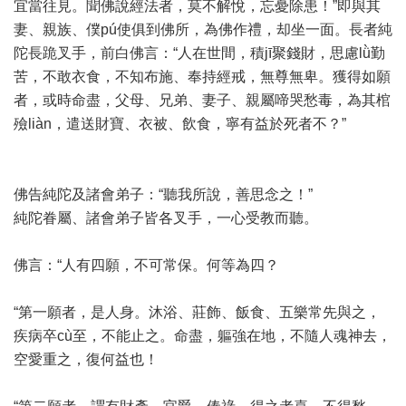
宜當往見。聞佛說經法者，莫不解悅，忘憂除患！”即與其
妻、親族、僕pú使俱到佛所，為佛作禮，却坐一面。長者純
陀長跪叉手，前白佛言：“人在世間，積jī聚錢財，思慮lǜ勤
苦，不敢衣食，不知布施、奉持經戒，無尊無卑。獲得如願
者，或時命盡，父母、兄弟、妻子、親屬啼哭愁毒，為其棺
殮liàn，遣送財寶、衣被、飲食，寧有益於死者不？”
佛告純陀及諸會弟子：“聽我所說，善思念之！”
純陀眷屬、諸會弟子皆各叉手，一心受教而聽。
佛言：“人有四願，不可常保。何等為四？
“第一願者，是人身。沐浴、莊飾、飯食、五樂常先與之，
疾病卒cù至，不能止之。命盡，軀強在地，不隨人魂神去，
空愛重之，復何益也！