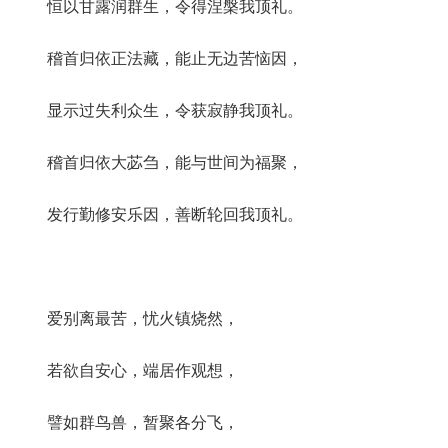
恒以甘露润群生，令得涅槃我顶礼。
稽首归依正法藏，能止无边苦恼因，
显示过失利众生，令获寂静我顶礼。
稽首归依大苾刍，能与世间为福聚，
发行勤修安乐因，善断轮回我顶礼。
爱别离最苦，忧火镇烧然，
若欲自安心，端居作观想，
譬如群鸟兽，暂聚各分飞，