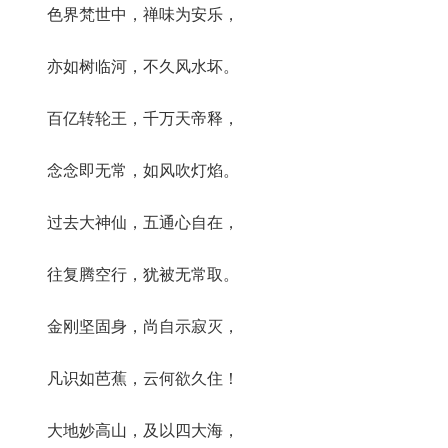
色界梵世中，禅味为安乐，
亦如树临河，不久风水坏。
百亿转轮王，千万天帝释，
念念即无常，如风吹灯焰。
过去大神仙，五通心自在，
往复腾空行，犹被无常取。
金刚坚固身，尚自示寂灭，
凡识如芭蕉，云何欲久住！
大地妙高山，及以四大海，