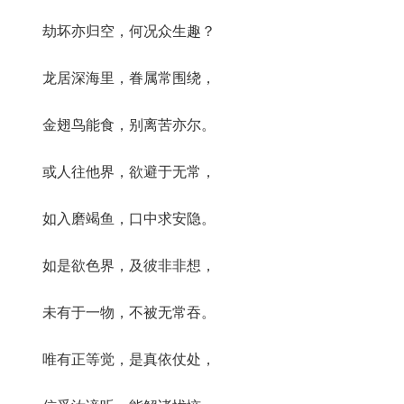
劫坏亦归空，何况众生趣？
龙居深海里，眷属常围绕，
金翅鸟能食，别离苦亦尔。
或人往他界，欲避于无常，
如入磨竭鱼，口中求安隐。
如是欲色界，及彼非非想，
未有于一物，不被无常吞。
唯有正等觉，是真依仗处，