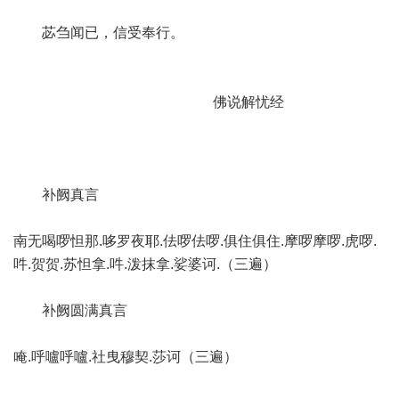
苾刍闻已，信受奉行。
佛说解忧经
补阙真言
南无喝啰怛那.哆罗夜耶.佉啰佉啰.俱住俱住.摩啰摩啰.虎啰.
吽.贺贺.苏怛拿.吽.泼抹拿.娑婆诃.（三遍）
补阙圆满真言
唵.呼嚧呼嚧.社曳穆契.莎诃（三遍）