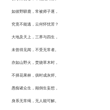
如彼野騿鹿，常被师子逐，
究竟不能逃，云何怀忧苦？
大地及天上，三界与四生，
未曾得见闻，不受无常者。
亦如山野火，焚烧草木时，
不择花果林，俱时成灰烬。
愚痴诸众生，颠倒生妄想，
身系无常绳，无人能可解。