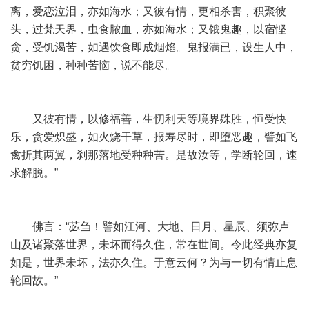
离，爱恋泣泪，亦如海水；又彼有情，更相杀害，积聚彼
头，过梵天界，虫食脓血，亦如海水；又饿鬼趣，以宿悭
贪，受饥渴苦，如遇饮食即成烟焰。鬼报满已，设生人中，
贫穷饥困，种种苦恼，说不能尽。
又彼有情，以修福善，生忉利天等境界殊胜，恒受快
乐，贪爱炽盛，如火烧干草，报寿尽时，即堕恶趣，譬如飞
禽折其两翼，刹那落地受种种苦。是故汝等，学断轮回，速
求解脱。”
佛言：“苾刍！譬如江河、大地、日月、星辰、须弥卢
山及诸聚落世界，未坏而得久住，常在世间。令此经典亦复
如是，世界未坏，法亦久住。于意云何？为与一切有情止息
轮回故。”