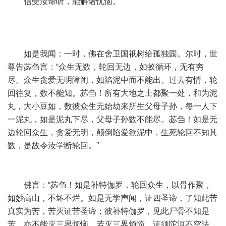
信受汝谛听，能解诸忧恼。
如是我闻：一时，佛在舍卫国祇树给孤独园。尔时，世
尊告苾刍言：“众生无数，轮回无边，如蚁循环，无有穷
尽。众生贪爱无明障闭，如陷泥中而不能出。过去有情，轮
回往复，数不能知。苾刍！所有大地之土都聚一处，和为泥
丸，大小豆如，数彼众生无始劫来所生父母子孙，每一人下
一泥丸，如是泥丸下尽，父母子孙数不能尽。苾刍！如是无
边轮回众生，贪爱无明，颠倒陷爱欲泥中，生死轮回不知其
数，是故令汝学断轮回。”
佛言：“苾刍！如是补特伽罗，轮回众生，以骨作聚，
如妙高山，不坏不烂。如是无学声闻，证四圣谛，了知此苦
真实为苦，苦灭证苦圣谛；彼补特伽罗，见此尸骨不知是
苦，亦不能灭三界烦恼。若灭三界烦恼，证须陀洹不空法，