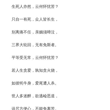
生死人亦然，云何怀忧苦？
只自一有死，众人皆长生，
别离痛不任，亲姻须啼泣，
三界大轮回，无有免斯者。
平等受无常，云何怀忧苦？
若人生贪爱，孰知贪火烧，
如彼牦牛身，爱尾遭人杀。
世人多迷醉，欲逃崄恶道，
设尽方便心，不能免离苦。