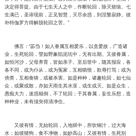
决定得菩提。由于七生天人之中，作断轮回，除灭烦恼。七
生满已，圣谛现前，正见智慧，灭尽余惑，到涅槃寂静。彼
补特伽罗方得解脱轮回之苦。”
佛言：“苾刍！如人眷属互相爱乐，以贪爱故，广造诸
业，生死轮回，譬如野象陷泥坑中，无有出期。又彼眷属，
如恒河沙，父母养育，皆如亲子。至后世中，随其报应，各
各不同，或为仆从，或为冤家，互相嗔恨，欺辱打骂；或为
傍类，互相食啖，或被杀害。如是种种，诸趣轮回，如七仙
众，或聚或散，亦如天雨生其水沤，或生或灭。如是众生，
愚痴大力，迷惑颠倒，不了轮回；于其眷属，妄生乐想，造
种种业，未有须臾得清净住。
又彼有情，无始轮回，入地狱中，所饮铜汁，过大海
水；如彼猪狗，食不净物，如妙高山；又彼有情，生死别