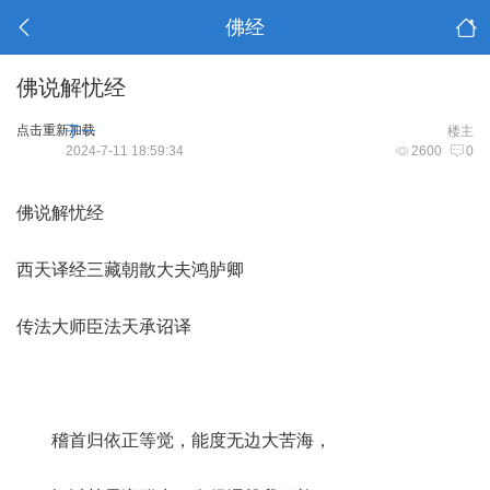
佛经
佛说解忧经
点击重新加载
子一
楼主
2024-7-11 18:59:34
2600
0
佛说解忧经
西天译经三藏朝散大夫鸿胪卿
传法大师臣法天承诏译
稽首归依正等觉，能度无边大苦海，