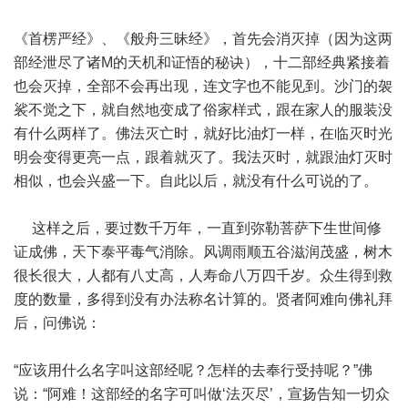
《首楞严经》、《般舟三昧经》，首先会消灭掉（因为这两
部经泄尽了诸M的天机和证悟的秘诀），十二部经典紧接着
也会灭掉，全部不会再出现，连文字也不能见到。沙门的袈
裟不觉之下，就自然地变成了俗家样式，跟在家人的服装没
有什么两样了。佛法灭亡时，就好比油灯一样，在临灭时光
明会变得更亮一点，跟着就灭了。我法灭时，就跟油灯灭时
相似，也会兴盛一下。自此以后，就没有什么可说的了。
这样之后，要过数千万年，一直到弥勒菩萨下生世间修
证成佛，天下泰平毒气消除。风调雨顺五谷滋润茂盛，树木
很长很大，人都有八丈高，人寿命八万四千岁。众生得到救
度的数量，多得到没有办法称名计算的。贤者阿难向佛礼拜
后，问佛说：
“应该用什么名字叫这部经呢？怎样的去奉行受持呢？”佛
说：“阿难！这部经的名字可叫做‘法灭尽’，宣扬告知一切众