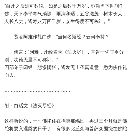
“自此之后难可数说，如是之后数千万岁，弥勒当下世间作
佛，天下泰平毒气消除，雨润和适，五谷滋茂，树木长大，
人长八丈，皆寿八万四千岁，众生得度不可称计。”
贤者阿难作礼白佛：“当何名斯经？云何奉持？”
佛言：“阿难，此经名为《法灭尽》，宣告一切宜令分
别，功德无量不可称计。”
四部弟子闻经，悲惨惆怅，皆发无上圣真道意，悉为佛作礼
而去。
……………………………………
附：白话文《法灭尽经》
这样听说的，一时佛陀住在拘夷那竭国，再过三个月就是佛
陀将要入涅槃的日子了，有很多比丘众与菩萨众围绕在佛陀