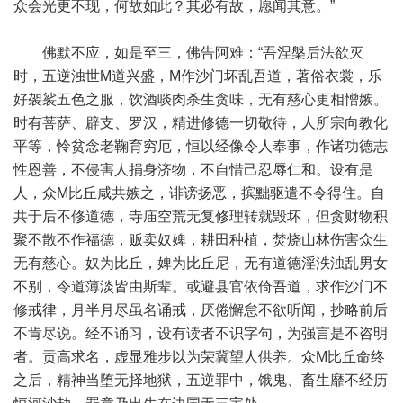
众会光更不现，何故如此？其必有故，愿闻其意。”
佛默不应，如是至三，佛告阿难：“吾涅槃后法欲灭
时，五逆浊世M道兴盛，M作沙门坏乱吾道，著俗衣裳，乐
好袈裟五色之服，饮酒啖肉杀生贪味，无有慈心更相憎嫉。
时有菩萨、辟支、罗汉，精进修德一切敬待，人所宗向教化
平等，怜贫念老鞠育穷厄，恒以经像令人奉事，作诸功德志
性恩善，不侵害人捐身济物，不自惜己忍辱仁和。设有是
人，众M比丘咸共嫉之，诽谤扬恶，摈黜驱遣不令得住。自
共于后不修道德，寺庙空荒无复修理转就毁坏，但贪财物积
聚不散不作福德，贩卖奴婢，耕田种植，焚烧山林伤害众生
无有慈心。奴为比丘，婢为比丘尼，无有道德淫泆浊乱男女
不别，令道薄淡皆由斯辈。或避县官依倚吾道，求作沙门不
修戒律，月半月尽虽名诵戒，厌倦懈怠不欲听闻，抄略前后
不肯尽说。经不诵习，设有读者不识字句，为强言是不咨明
者。贡高求名，虚显雅步以为荣冀望人供养。众M比丘命终
之后，精神当堕无择地狱，五逆罪中，饿鬼、畜生靡不经历