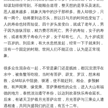
却谋划得很苛刻。不能顺合道理，整天想的是享乐及迷乱。
恶人越来越多，就象大海中的沙子那样多。善人却很少，只
有一两个。劫将要到达尽头，所以日与月的时间也变短了，
人的寿命也转而短促。四十岁头发变白，就成了老年人，男
子因为放纵淫欲，精力费尽而死亡。男子的寿短，女子的寿
长，或者有男子寿命六十岁，女子却有七、八、九十岁或至
一百岁的。到后来，有大水忽然发起，经常一下子就来到，
没有一个固定的时期。世间人们不能正信，认为是正常现
象。
很多众生混杂在一起，不管是豪门还是贱姓，都沉没漂浮在
水中，被鱼鳖等吃咬。当时有菩萨、辟支、罗汉，想来相
救，众M却从中阻挠、驱逐，使不能赶到、相会、参预解
救。有声闻乘、缘觉乘、菩萨乘根性的众生，进入大山有福
德的地方，泰然淡泊遵守本份，以达到欢喜快乐寿命延长。
后来，有诸天卫护着月光菩萨出世，月光菩萨与三乘众人遭
遇相逢，共同兴盛我们的正道，有五十二年。