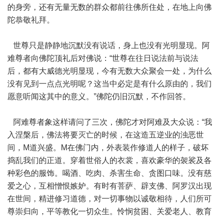
的身旁，还有无量无数的群众都前往佛所住处，在地上向佛
陀恭敬礼拜。
世尊只是静静地沉默没有说话，身上也没有光明显现。阿
难尊者向佛陀顶礼后对佛说：“世尊在往日说法前与说法
后，都有大威德光明显现，今有无数大众聚会一处，为什么
没有见到一点点光明呢？这当中必定是有什么原由的，我们
愿意听闻这其中的意义。”佛陀仍旧沉默，不作回答。
阿难尊者象这样请问了三次，佛陀才对阿难及大众说：“我
入涅槃后，佛法将要灭亡的时候，在这造五逆业的浊恶世
间，M道兴盛。M在佛门内，外表装作修道人的样子，破坏
捣乱我们的正道。穿着世俗人的衣裳，喜欢豪华的袈裟及各
种彩色的服饰。喝酒、吃肉、杀害生命、贪图口味。没有慈
爱之心，互相憎恨嫉妒。有时有菩萨、辟支佛、阿罗汉出现
在世间，精进修习道德，对一切事物以诚敬相待，人们所可
尊崇归向，平等教化一切众生。怜悯贫困、关爱老人、教育