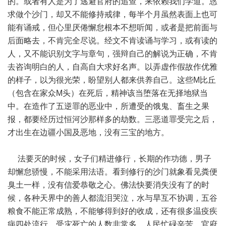
的。或者有人是为了逃避官府的追查，来依赖我们学道。恳
求做个沙门，却又不能修持戒律，每半个月虽然表面上也可
能有诵戒，但心里厌倦懈怠根本不想听闻，或者是把前面与
后面略去，不肯完全尽说。经文不肯读诵与学习，或有读的
人，又不能识别文字与章句，强辩自己的解说为正确，不肯
去咨询明白的人，自高自大求好名声。以弄虚作假故作优雅
的样子，以为很光荣，盼望别人都来供养自己。这些M比丘
（包含在家众M头）在死后，精神该当堕落在无择地狱当
中。在造作了五逆罪的恶业中，所遭受的饿鬼、畜生之果
报，都要经历过恒河沙那样多的劫数。三恶道罪受完之后，
才出生在边疆小国及恶地，没有三宝的地方。
法要灭的时候，女子们精进修行，长期的作功德，男子
却懈怠骄慢，不能采用法语。看到修行的沙门就象看见粪便
臭土一样，没有信爱恭敬之心。佛法快要消失没有了的时
候，各种天界中的善人都流泪哭泣，水与旱互不协调，五谷
粮食不能正常成熟，不能够得到好的收成，还有很多温疫疾
病四处流行，受灾死亡的人数非常多。人民忙碌辛苦，官府