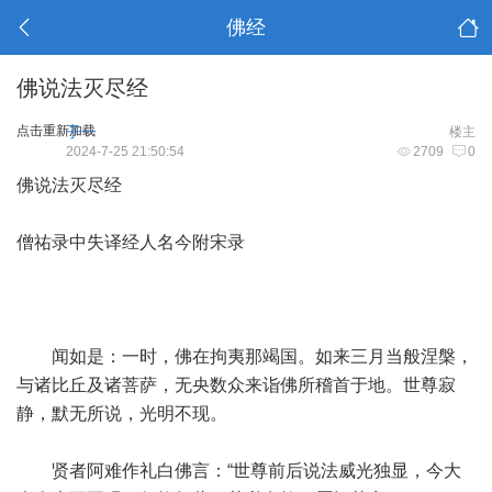
佛经
佛说法灭尽经
点击重新加载
子一
楼主
2024-7-25 21:50:54
2709
0
佛说法灭尽经
僧祐录中失译经人名今附宋录
闻如是：一时，佛在拘夷那竭国。如来三月当般涅槃，
与诸比丘及诸菩萨，无央数众来诣佛所稽首于地。世尊寂
静，默无所说，光明不现。
贤者阿难作礼白佛言：“世尊前后说法威光独显，今大