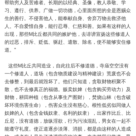
帮助穷人及苦难者。长期的以经典、圣像，教人恭敬、学
习、遵行、供养。广做一切功德，心里面所想的全是恩赐众
生的善行。不侵害他人，能奉献自身、舍弃万物去救济他
人。不自爱惜自身，能行忍辱、仁慈和善。如果有这样的人
出现，那些M比丘都共同的嫉妒他，去诽谤宣扬这些修道人
的过恶，排斥、贬低、驱赶、遣散、除名，使不能够安住修
道。”
这些M比丘共同造业，自此往后不修道德，寺庙空空没有
一个修道人，道场（包含物质建设与精神建设）荒废也不会
去修整，到最后就毁坏了。他们只知道，贪取财物积聚不
散，也不去修真正的福德。贩卖奴婢（包含购买劳动力）及
财物，耕田种植（包含从事生产图财），焚烧山林（包含破
坏环境伤害生命），伤害众生没有慈心。根性低劣似同做人
奴婢的人（包含金钱奴隶、名利的奴隶），出家作比丘、比
丘尼，没有道德，放纵淫欲，行为污浊混乱，男女在一起不
能遵守礼度。使正道逐步淡薄、消损，都是由这样的人造成