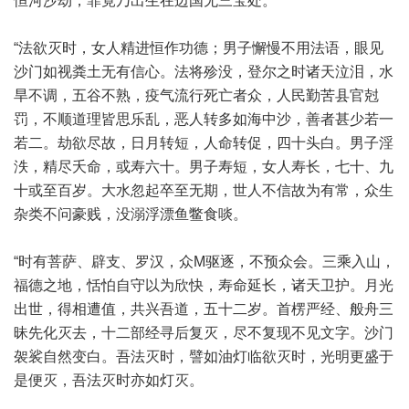
恒河沙劫，罪竟乃出生在边国无三宝处。
“法欲灭时，女人精进恒作功德；男子懈慢不用法语，眼见
沙门如视粪土无有信心。法将殄没，登尔之时诸天泣泪，水
旱不调，五谷不熟，疫气流行死亡者众，人民勤苦县官尅
罚，不顺道理皆思乐乱，恶人转多如海中沙，善者甚少若一
若二。劫欲尽故，日月转短，人命转促，四十头白。男子淫
泆，精尽夭命，或寿六十。男子寿短，女人寿长，七十、九
十或至百岁。大水忽起卒至无期，世人不信故为有常，众生
杂类不问豪贱，没溺浮漂鱼鳖食啖。
“时有菩萨、辟支、罗汉，众M驱逐，不预众会。三乘入山，
福德之地，恬怕自守以为欣快，寿命延长，诸天卫护。月光
出世，得相遭值，共兴吾道，五十二岁。首楞严经、般舟三
昧先化灭去，十二部经寻后复灭，尽不复现不见文字。沙门
袈裟自然变白。吾法灭时，譬如油灯临欲灭时，光明更盛于
是便灭，吾法灭时亦如灯灭。