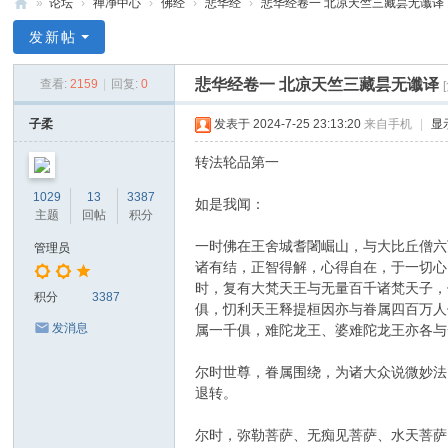
»
论坛
›
禅净中心
›
佛经
›
悲华经
›
悲华经卷一 北凉天竺三藏昙无谶译
禅
发新帖
净
悲华经卷一 北凉天竺三藏昙无谶译
查看:
2159
|
回复:
0
中
心
子柔
发表于 2024-7-25 23:13:20
来自手机
|
显
转法轮品第一
1029
13
3387
如是我闻：
主题
回帖
积分
一时佛在王舍城耆闍崛山，与大比丘僧六
管理员
诸有结，正智得解，心得自在，于一切心
时，复有大梵天王与无量百千诸梵天子，
积分
3387
俱，忉利天王释提桓因亦与眷属四百万人
发消息
属一千俱，难陀龙王、婆难陀龙王亦各与
尔时世尊，眷属围绕，为诸大众说微妙法
退转。
尔时，弥勒菩萨、无痴见菩萨、水天菩萨