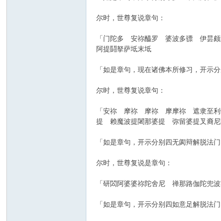
尔时，世尊复说章句：
「门陀多 安祢醯罗 婆波多骠 伊昙
阿提鬪拏萨坻末坻
「如是章句，现在诸佛本所修习，开示分
尔时，世尊复说章句：
「安祢 摩祢 摩祢 摩摩祢 遮隶至利帝
提 赖魔波提闍那婆提 弥留婆提叉裔尼
「如是章句，开示分别四无阂辩解脱法门
尔时，世尊复说是章句：
「研閦阿婆婆祢陀舍尼 禅那路伽陀兜波
「如是章句，开示分别四如意足解脱法门