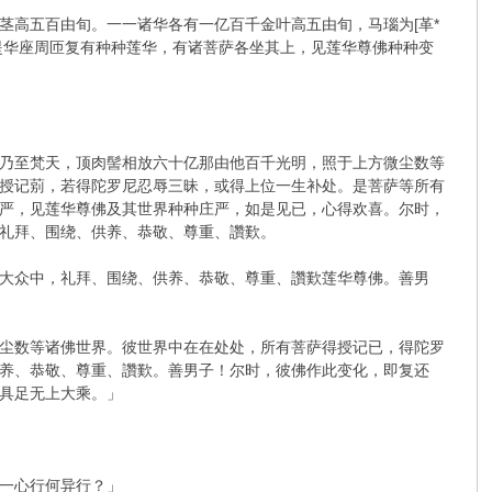
茎高五百由旬。一一诸华各有一亿百千金叶高五由旬，马瑙为[革*
提华座周匝复有种种莲华，有诸菩萨各坐其上，见莲华尊佛种种变
乃至梵天，顶肉髻相放六十亿那由他百千光明，照于上方微尘数等
授记莂，若得陀罗尼忍辱三昧，或得上位一生补处。是菩萨等所有
严，见莲华尊佛及其世界种种庄严，如是见已，心得欢喜。尔时，
礼拜、围绕、供养、恭敬、尊重、讚歎。
大众中，礼拜、围绕、供养、恭敬、尊重、讚歎莲华尊佛。善男
尘数等诸佛世界。彼世界中在在处处，所有菩萨得授记已，得陀罗
养、恭敬、尊重、讚歎。善男子！尔时，彼佛作此变化，即复还
具足无上大乘。」
一心行何异行？」