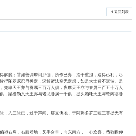
返回列表
得解脱；譬如善调摩诃那伽，所作已办，捨于重担，逮得己利，尽
皆得陀罗尼忍辱禅定，深解诸法空无定想，如是大士皆不退转。是
，兜率天王亦与眷属三百万人俱，夜摩天王亦与眷属三百五十万人
俱，毘楼勒叉天王亦与诸龙眷属一千俱，提头赖吒天王与乾闼婆眷
昧，入三昧已，过于声闻、辟支佛地，于阿耨多罗三藐三菩提无有
偏袒右肩，右膝着地，叉手合掌，向东南方，一心欢喜，恭敬瞻仰