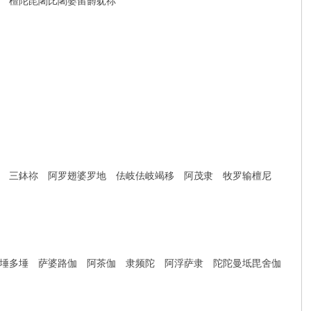
 檀陀毘闍比闍婆留欝躭祢
 三鉢祢 阿罗翅婆罗地 佉岐佉岐竭移 阿茂隶 牧罗输檀尼
埵多埵 萨婆路伽 阿茶伽 隶频陀 阿浮萨隶 陀陀曼坻毘舍伽