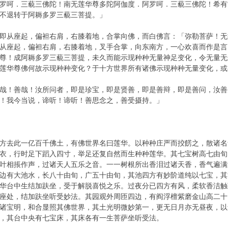
罗呵．三藐三佛陀！南无莲华尊多陀阿伽度．阿罗呵．三藐三佛陀！希有
不退转于阿耨多罗三藐三菩提。」
即从座起，偏袒右肩，右膝着地，合掌向佛，而白佛言：「弥勒菩萨！无
从座起，偏袒右肩，右膝着地，叉手合掌，向东南方，一心欢喜而作是言
尊！成阿耨多罗三藐三菩提，未久而能示现种种无量神足变化，令无量无
莲华尊佛何故示现种种变化？于十方世界所有诸佛示现种种无量变化，或
哉！善哉！汝所问者，即是珍宝，即是贤善，即是善辩，即是善问，汝善
！我今当说，谛听！谛听！善思念之，善受摄持。」
方去此一亿百千佛土，有佛世界名曰莲华。以种种庄严而挍餝之，散诸名
衣，行时足下蹈入四寸，举足还复自然而生种种莲华。其七宝树高七由旬
叶相掁作声，过诸天人五乐之音。一一树根所出香泪过诸天香，香气遍满
边有大池水，长八十由旬，广五十由旬，其池四方有妙阶道纯以七宝，其
华台中生结加趺坐，受于解脱喜悦之乐。过夜分已四方有风，柔软香洁触
座处，结加趺坐听受妙法。其园观外周匝四边，有阎浮檀紫磨金山高二十
诸宝明，和合显照其佛世界，其土光明微妙第一，更无日月亦无昼夜，以
，其台中央有七宝床，其床各有一生菩萨坐听受法。