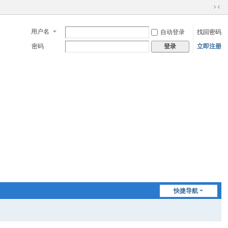
切
换
用户名
自动登录
找回密码
到
窄
密码
立即注册
登录
版
快捷导航