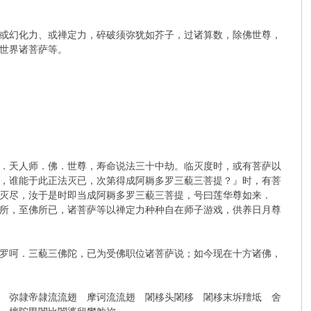
或幻化力、或禅定力，碎破须弥犹如芥子，过诸算数，除佛世尊，
世界诸菩萨等。
．天人师．佛．世尊，寿命说法三十中劫。临灭度时，或有菩萨以
，谁能于此正法灭已，次第得成阿耨多罗三藐三菩提？』时，有菩
灭尽，汝于是时即当成阿耨多罗三藐三菩提，号曰莲华尊如来．
所，至佛所已，诸菩萨等以禅定力种种自在师子游戏，供养日月尊
罗呵．三藐三佛陀，已为受佛职位诸菩萨说；如今现在十方诸佛，
 弥隷帝隷流流翅 摩诃流流翅 闍移头闍移 闍移末坼羶坻 舍