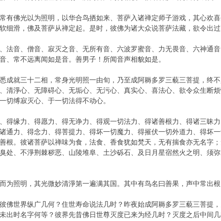
常有佛光以为照明，以华合鸟拪如来、菩萨入诸禅定师子游戏，其心欢喜
软细滑，佛及菩萨从禅定起。是时，彼佛为诸大众说菩萨法藏，欲令出过
、法音、僧音、寂灭之音、无所有音、六波罗蜜音、力无畏音、六神通音
音、常不远离闻如是音。善男子！所闻音声相貌如是。
悉成就三十二相，常身光明照一由旬，乃至成阿耨多罗三藐三菩提，终不
、清淨心、无障碍心、无垢心、无污心、真实心、喜法心、欲令众生断烦
一切缚寂灭心、于一切法得不动心。
、得缘力、得愿力、得无诤力、得观一切法力、得诸善根力、得诸三昧力
诸通力、得念力、得菩提力、得坏一切魔力、得摧伏一切外道力、得坏一
善根。彼诸菩萨以禅味为食，法食、香食犹如梵天，无有揣食亦无名字；
臭处、不淨荆棘秽恶、山陵堆阜、土沙砾石、及日月星宿然火之明、须弥
而为照明，其光微妙清淨第一遍满其国。其中有鸟名曰善果，声中常出根
彼佛世界纵广几何？住世寿命说法几时？昨夜始成阿耨多罗三藐三菩提，
未出时名字何等？彼界先昔佛日世尊灭度已来为经几时？灭度之后中间几