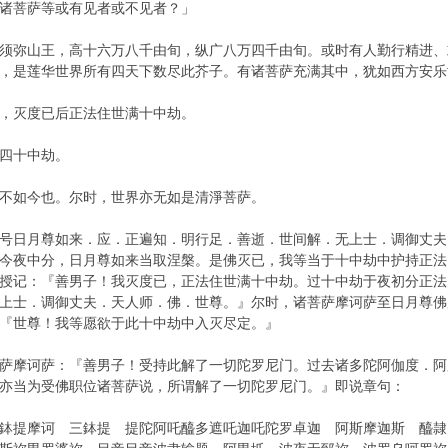
诸菩萨等或有见者或不见者？」
须弥山王，高十六万八千由旬，纵广八万四千由旬。或时有人勤行精进、
，是莲华世界所有四天下数尽此芥子。有诸菩萨充满其中，犹如西方安乐
，灭度已后正法住世满十中劫。
四十中劫。
不如今也。尔时，世界亦无如是清淨菩萨。
号日月尊如来．应．正遍知．明行足．善逝．世间解．无上士．调御丈夫
今夜中分，日月尊如来当取涅槃。是佛灭已，我等当于十中劫中护持正法
授记：『善男子！我灭度已，正法住世满十中劫。过十中劫于夜初分正法
上士．调御丈夫．天人师．佛．世尊。』尔时，诸菩萨摩诃萨至日月尊佛
『世尊！我等愿欲于此十中劫中入灭尽定。』
萨摩诃萨：『善男子！受持此解了一切陀罗尼门。过去诸多陀阿伽度．阿
亦当为受佛职位诸菩萨说，所谓解了一切陀罗尼门。』即说章句：
鉢提摩诃 三鉢提 提陀阿吒醯多遮吒迦吒陀罗卓迦 阿斯摩迦斯 醯隷