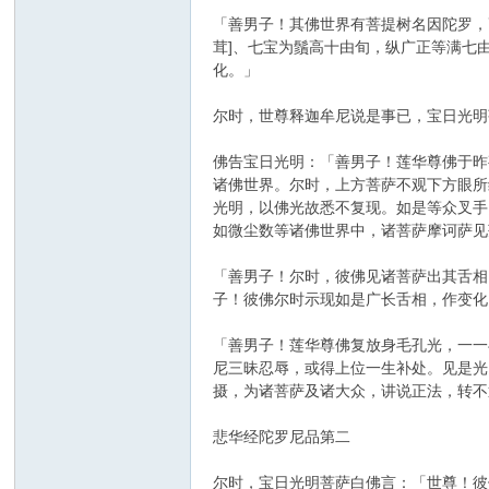
「善男子！其佛世界有菩提树名因陀罗，
茸]、七宝为鬚高十由旬，纵广正等满七
化。」
尔时，世尊释迦牟尼说是事已，宝日光明
佛告宝日光明：「善男子！莲华尊佛于昨
诸佛世界。尔时，上方菩萨不观下方眼所
光明，以佛光故悉不复现。如是等众叉手
如微尘数等诸佛世界中，诸菩萨摩诃萨见
「善男子！尔时，彼佛见诸菩萨出其舌相
子！彼佛尔时示现如是广长舌相，作变化
「善男子！莲华尊佛复放身毛孔光，一一
尼三昧忍辱，或得上位一生补处。见是光
摄，为诸菩萨及诸大众，讲说正法，转不
悲华经陀罗尼品第二
尔时，宝日光明菩萨白佛言：「世尊！彼