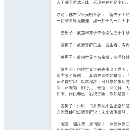
入于师子游戏三昧，示现种种神足变化，
尔时，佛告宝日光明菩萨：「善男子！如
一切智者馀无能知。如一芥子为一四天下
「善男子！彼莲华尊佛寿命说法三十中劫
「善男子！彼诸菩萨已生、当生者，寿命
「善男子！彼佛世界本名栴檀，清淨好妙
「善男子！栴檀世界过去先佛出于世间，
愿力故至馀佛土，其馀在者作如是念：『
萨名虚空印，以本愿故，日月尊如来即与
应．正遍知．明行足．善逝．世间解．无
如来。作供养已，右绕三匝，作如是言：
「善男子！尔时，日月尊如来告虚空印菩
亦为受佛职位诸菩萨说；未来诸佛世尊，
「闍梨 闍连尼 摩诃闍连 休翅休翅三