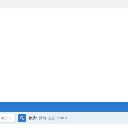
热搜:
活动
交友
discuz
帖子
搜