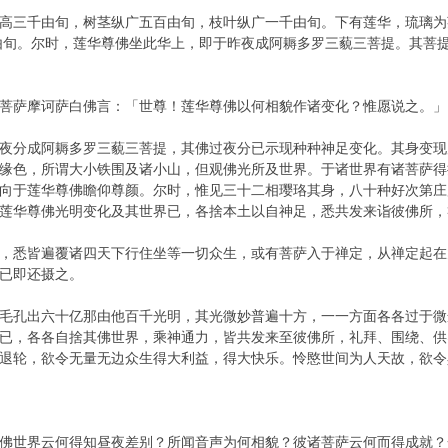
高三千由旬，树茎纵广五百由旬，枝叶纵广一千由旬。下有莲华，琉璃为
由旬。尔时，莲华尊佛坐此华上，即于昨夜成阿耨多罗三藐三菩提。其菩
菩萨摩诃萨白佛言：「世尊！莲华尊佛以何相貌作诸变化？惟愿说之。」
夜分成阿耨多罗三藐三菩提，其佛过夜分已示现种种神足变化。其身变现
缘色，所谓大小铁围及诸小山，但观佛光所及世界。于诸世界有诸菩萨得
向于莲华尊佛瞻仰尊颜。尔时，惟见三十二相璎珞其身，八十种好次第庄
莲华尊佛光明变化及其世界已，各捨本土以自神足，悉共发来诣彼佛所，
，悉皆遍覆诸四天下行住坐等一切众生，或有菩萨入于禅定，从禅定起在
已即还摄之。
毛孔出六十亿那由他百千光明，其光微妙普遍十方，一一方面各各过于微
已，各各自捨其佛世界，乘神通力，皆共发来至彼佛所，礼拜、围绕、供
退轮，欲令无量无边众生得大利益，得大快乐。怜愍世间为人天故，欲令
佛世界云何得知昼夜差别？所闻音声为何相貌？彼诸菩萨云何而得成就？