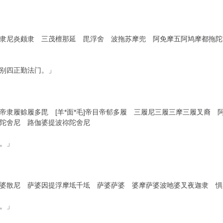
颇隶尼炎颇隶 三茂檀那延 毘浮舍 波拖苏摩兜 阿免摩五阿鸠摩都拖
别四正勤法门。」
隶履赊履多毘 [羊*面*毛]帝目帝郁多履 三履尼三履三摩三履叉裔 阿
陀舍尼 路伽婆提波祢陀舍尼
。」
婆散尼 萨婆因提浮摩坻千坻 萨婆萨婆 婆摩萨婆波吔婆叉夜迦隶 惧迦
。」