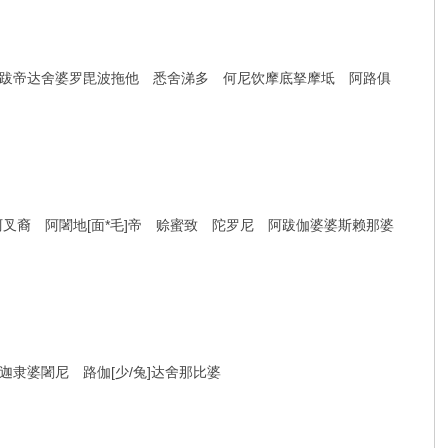
陀跋帝达舍婆罗毘波拖他 悉舍涕多 何尼饮摩底拏摩坻 阿路俱
叉裔 阿闍地[面*毛]帝 赊蜜致 陀罗尼 阿跋伽婆婆斯赖那婆
隶婆闍尼 路伽[少/兔]达舍那比婆