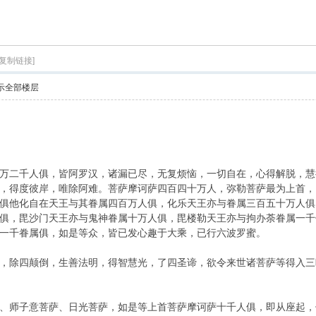
索
[复制链接]
示全部楼层
万二千人俱，皆阿罗汉，诸漏已尽，无复烦恼，一切自在，心得解脱，慧
，得度彼岸，唯除阿难。菩萨摩诃萨四百四十万人，弥勒菩萨最为上首，
俱他化自在天王与其眷属四百万人俱，化乐天王亦与眷属三百五十万人俱
俱，毘沙门天王亦与鬼神眷属十万人俱，毘楼勒天王亦与拘办荼眷属一千
一千眷属俱，如是等众，皆已发心趣于大乘，已行六波罗蜜。
，除四颠倒，生善法明，得智慧光，了四圣谛，欲令来世诸菩萨等得入三
、师子意菩萨、日光菩萨，如是等上首菩萨摩诃萨十千人俱，即从座起，