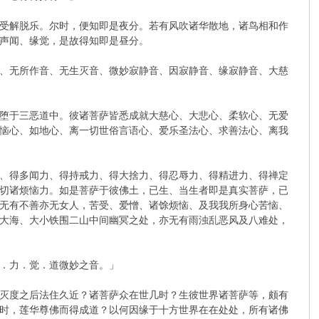
受解脱乐。尔时，便知即是夜分。若有风吹诸华散地，诸鸟相和作
声闻、缘觉，是故得知即是昼分。
、无所作音、无生灭音、微妙寂静音、因寂静音、缘寂静音、大慈
堕于三恶道中。彼诸菩萨皆悉成就大慈心、大悲心、柔软心、无爱
恼心、如地心、离一切世俗言语心、爱乐圣法心、求善法心、离我
、得多闻力、得持戒力、得大捨力、得忍辱力、得精进力、得禅定
切诸烦恼力。如是菩萨于彼佛土，已生、当生者即是真实菩萨，已
无有不善亦无女人，苦受、爱憎、诸馀烦恼、及我我所身心苦恼、
大海、大小铁围二山中间幽冥之处，亦无有雨浊乱恶风及八难处，
．力．觉．道微妙之音。」
灭度之后法住久近？诸菩萨众在世几时？生彼世界诸菩萨等，颇有
时，莲华尊佛而得成道？以何因缘于十方世界在在处处，所有诸佛