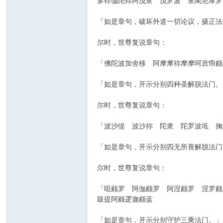
多祢伽陀祢阿茂隶 茂罗波 隶闍尼摩罗
「如是章句，破坏外道一切论议，摄正法
尔时，世尊复说章句：
「佛陀波加舍移 阿摩摩祢摩摩呵庶帋颇
「如是章句，开示分别四种圣解脱法门。
尔时，世尊复说章句：
「波沙缇 波沙祢 陀隶 陀罗波坻 掬
「如是章句，开示分别四无所畏解脱法门
尔时，世尊复说章句：
「咀颇罗 阿伽颇罗 阿涅颇罗 涅罗颇
跋提阿颇逻迦颇蓝
「如是章句，开示分别守护三乘法门。」