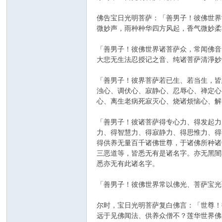
佛告宝日光明菩萨：「善男子！彼佛世界
微妙声，雨种种华四方风起，香气微妙柔
「善男子！彼佛世界诸菩萨众，常闻佛音
大悲无生法忍授记之音、纯诸菩萨清淨妙
「善男子！彼界菩萨若已生、若当生，皆
浊心、调伏心、寂静心、忍辱心、禅定心
心、离生老病死寂灭心、烧诸烦恼心、解
「善男子！彼诸菩萨得专心力、得发起力
力、得智慧力、得寂静力、得思惟力、得
得供养无量百千诸佛世尊，于诸佛所种诸
三恶道等，皆悉无有是诸名字。亦无黑闇
悉亦无有此诸名字。
「善男子！彼佛世界常以佛光、菩萨宝光
尔时，宝日光明菩萨复白佛言：「世尊！
远于见佛闻法、供养众僧不？莲华世界佛