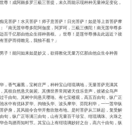
世尊！成阿耨多罗三藐三菩提，未久而能示现种种无量神足变化，
痴见菩萨！水天菩萨！师子意菩萨！日光菩萨！如是等上首菩萨摩
：『南无莲华尊多陀阿伽度．阿罗呵．三藐三佛陀！南无莲华尊多
边百千亿那由他众生得种善根。』世尊！是莲华尊佛去此远近？彼
有菩萨而得瞻见，我独不覩？」
男子！能问如来如是妙义，欲得教化无量万亿那由他众生令种善
华，香气遍熏，宝树庄严，种种宝山绀琉璃地，无量菩萨充满其
，其枝自然悬天袈裟。其佛世界常闻诸天伎乐音声，彼诸众鸟声
过千由旬。其树中间悬天璎珞。有七宝楼观，高五百由旬，纵广正
池水中有优鉢罗华、拘物头华、波头摩华、芬陀利华，一一莲华纵
菩萨身，其风能令合华开敷吹散布地。是时菩萨从三昧起，复受解
由旬，纵广正等满三由旬，山有无量百千珍宝、绀琉璃珠、火珠之
华合鸟拪而知时节。其宝山上有绀琉璃妙好之台，高六十由旬，纵