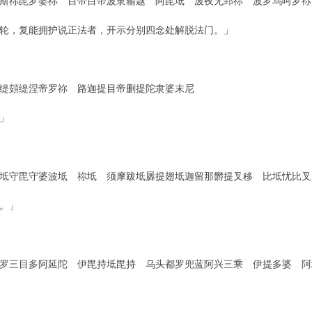
斯祢毘罗婆祢 目帝目帝波隶输题 阿毘坻 波夜无郅祢 波罗乌呵罗祢
轮，复能拥护说正法者，开示分别四念处解脱法门。」
缇頞缇涅帝罗祢 路迦提目帝删提陀隶婆末尼
」
坻守毘守婆波坻 祢坻 须摩跋坻羼提翅坻迦留那欝提叉移 比坻忧比叉
。」
罗三目多阿延陀 伊毘持坻毘持 乌头都罗兜蓝阿兴三乘 伊提多婆 阿