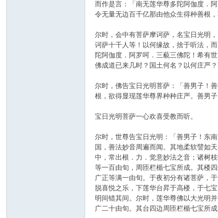
而作是言：「南无莲华尊多陀阿伽度．阿
令无量无边百千亿那由他众生得种善根，
尔时，会中有菩萨摩诃萨，名宝日光明，
诃萨十千人等！以何缘故，捨于听法，而
陀阿伽度．阿罗呵．三藐三佛陀！希有世
佛成道已来几时？国土何名？以何庄严？
尔时，佛告宝日光明菩萨：「善男子！善
根，欲得显现莲华尊界种种庄严。善男子
宝日光明菩萨一心欢喜受教而听。
尔时，世尊告宝日光明：「善男子！东南
国，善法妙音周遍而闻。其地柔软譬如天
中，常出根．力．觉意妙法之音；诸树枝
等一百由旬，周匝栏楯七宝所成。其楼四
广正等满一由旬。于夜初分有诸菩萨，于
脱喜悦之乐，下莲华台昇于高楼，于七宝
明间错其间。尔时，莲华尊佛以大光明并
广二十由旬。其台四边周匝栏楯七宝所成