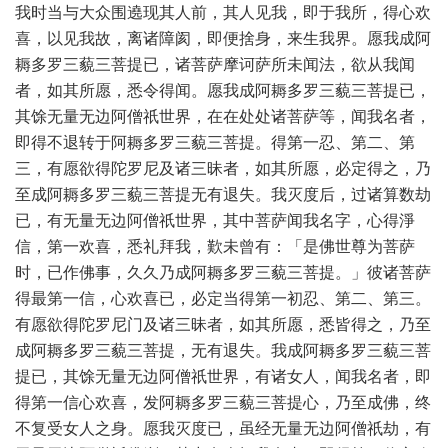
我时当与大众围遶现其人前，其人见我，即于我所，得心欢
喜，以见我故，离诸障阂，即便捨身，来生我界。愿我成阿
耨多罗三藐三菩提已，诸菩萨摩诃萨所未闻法，欲从我闻
者，如其所愿，悉令得闻。愿我成阿耨多罗三藐三菩提已，
其馀无量无边阿僧祇世界，在在处处诸菩萨等，闻我名者，
即得不退转于阿耨多罗三藐三菩提。得第一忍、第二、第
三，有愿欲得陀罗尼及诸三昧者，如其所愿，必定得之，乃
至成阿耨多罗三藐三菩提无有退失。我灭度后，过诸算数劫
已，有无量无边阿僧祇世界，其中菩萨闻我名字，心得淨
信，第一欢喜，悉礼拜我，歎未曾有：「是佛世尊为菩萨
时，已作佛事，久久乃成阿耨多罗三藐三菩提。」彼诸菩萨
得最第一信，心欢喜已，必定当得第一初忍、第二、第三。
有愿欲得陀罗尼门及诸三昧者，如其所愿，悉皆得之，乃至
成阿耨多罗三藐三菩提，无有退失。我成阿耨多罗三藐三菩
提已，其馀无量无边阿僧祇世界，有诸女人，闻我名者，即
得第一信心欢喜，发阿耨多罗三藐三菩提心，乃至成佛，终
不复受女人之身。愿我灭度已，虽经无量无边阿僧祇劫，有