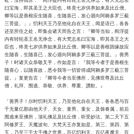
处，汝持我言：「阎浮提内有转轮王名无诤念，有大梵志名
曰宝海，即其圣王之大臣也，终竟七岁供养如来及比丘僧。
卿等以是善根应生随喜，生随喜已，发心迴向阿耨多罗三藐
三菩提。」』忉利天王乃至他化自在天王，闻是语已，各各
还至所住之处，即集会诸天而告之言：『卿等当知，阎浮提
内有转轮圣王名无诤念，有大梵志名曰宝海，即其圣王之大
臣也，终竟七岁供养如来及比丘僧。卿等以是善根因缘故应
生随喜，生随喜已，发心迴向阿耨多罗三藐三菩提。』善男
子！时诸天众恭敬叉手，作如是言：『我等今者于是善根生
随喜心，以随喜故，悉令我等一切皆得成阿耨多罗三藐三菩
提。』复更告言：『卿等今者当至佛所，见佛世尊及比丘
僧，礼拜、围遶、恭敬、供养、尊重、讚歎。』
「善男子！尔时忉利天王，乃至他化自在天王，各各悉与百
千无量亿那由他天子、天女、童男、童女，及馀眷属，前后
围遶来至佛所，顶礼佛足及比丘僧，听受妙法。第二天下五
阿修罗王、天魔波旬、大梵天王亦复如是。第三、第四、第
五，乃至三千大千佛之世界，百亿忉利天、百亿夜摩天、百