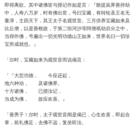
即得离欲。其中诸佛皆与授记作如是言：『散提岚界善持劫
中，人寿八万岁，时有佛出世，号曰宝藏，有转轮圣王名无
量淨，主四天下，其王太子名观世音。三月供养宝藏如来及
比丘僧，以是善根故，于第二恒河沙等阿僧祇劫后分之中，
当得作佛，号遍出一切光明功德山王如来，世界名曰一切珍
宝所成就也。』
「尔时，宝藏如来为观世音而说偈言：
「『大悲功德， 今应还起，
地六种动， 及诸佛界。
十方诸佛， 已授汝记，
当成为佛， 故应欢喜。』
「善男子！尔时，太子观世音闻是偈已，心生欢喜，即起合
掌，前礼佛足，去佛不远，复坐听法。