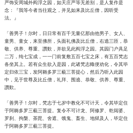
严饰安周城外阎浮之园，如天庄严等无差别，是人复作是
念：『我等今者当往观之，并见如来及比丘僧，因听受
法。』
「善男子！尔时，日日常有百千无量亿那由他男子、女人、
童男、童女，来至佛所，头面礼佛及比丘僧，右遶三匝，恭
敬、供养、尊重、讚歎，并欲见此阎浮之园。其园门户具足
二万，纯七宝成，一一门前复敷五百七宝之床，有五百梵志
各坐其上。若有众生欲入是园，此诸梵志輙便劝化，令其毕
定归依三宝，发阿耨多罗三藐三菩提心，然后乃听入此园
中，见于世尊及比丘僧，礼拜、围遶、恭敬、供养、尊重、
讚歎。
「善男子！尔时，梵志于七岁中教化不可计天，令其毕定住
于阿耨多罗三藐三菩提。复令不可计龙、阿修罗、乾闼婆、
罗刹、拘槃、茶毘、舍遮、饿鬼、畜生、地狱及人，毕定住
于阿耨多罗三藐三菩提。