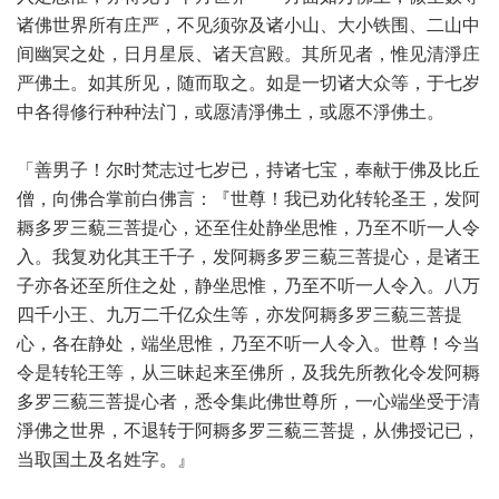
诸佛世界所有庄严，不见须弥及诸小山、大小铁围、二山中
间幽冥之处，日月星辰、诸天宫殿。其所见者，惟见清淨庄
严佛土。如其所见，随而取之。如是一切诸大众等，于七岁
中各得修行种种法门，或愿清淨佛土，或愿不淨佛土。
「善男子！尔时梵志过七岁已，持诸七宝，奉献于佛及比丘
僧，向佛合掌前白佛言：『世尊！我已劝化转轮圣王，发阿
耨多罗三藐三菩提心，还至住处静坐思惟，乃至不听一人令
入。我复劝化其王千子，发阿耨多罗三藐三菩提心，是诸王
子亦各还至所住之处，静坐思惟，乃至不听一人令入。八万
四千小王、九万二千亿众生等，亦发阿耨多罗三藐三菩提
心，各在静处，端坐思惟，乃至不听一人令入。世尊！今当
令是转轮王等，从三昧起来至佛所，及我先所教化令发阿耨
多罗三藐三菩提心者，悉令集此佛世尊所，一心端坐受于清
淨佛之世界，不退转于阿耨多罗三藐三菩提，从佛授记已，
当取国土及名姓字。』