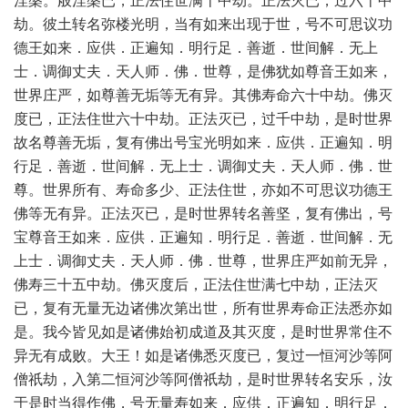
涅槃。般涅槃已，正法住世满十中劫。正法灭已，过六十中
劫。彼土转名弥楼光明，当有如来出现于世，号不可思议功
德王如来．应供．正遍知．明行足．善逝．世间解．无上
士．调御丈夫．天人师．佛．世尊，是佛犹如尊音王如来，
世界庄严，如尊善无垢等无有异。其佛寿命六十中劫。佛灭
度已，正法住世六十中劫。正法灭已，过千中劫，是时世界
故名尊善无垢，复有佛出号宝光明如来．应供．正遍知．明
行足．善逝．世间解．无上士．调御丈夫．天人师．佛．世
尊。世界所有、寿命多少、正法住世，亦如不可思议功德王
佛等无有异。正法灭已，是时世界转名善坚，复有佛出，号
宝尊音王如来．应供．正遍知．明行足．善逝．世间解．无
上士．调御丈夫．天人师．佛．世尊，世界庄严如前无异，
佛寿三十五中劫。佛灭度后，正法住世满七中劫，正法灭
已，复有无量无边诸佛次第出世，所有世界寿命正法悉亦如
是。我今皆见如是诸佛始初成道及其灭度，是时世界常住不
异无有成败。大王！如是诸佛悉灭度已，复过一恒河沙等阿
僧祇劫，入第二恒河沙等阿僧祇劫，是时世界转名安乐，汝
于是时当得作佛，号无量寿如来．应供．正遍知．明行足．