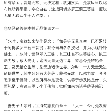
所有珍宝，皆是无常、无决定相，犹如疾风，是故应当以此
布施所得果报，令心自在，速成阿耨多罗三藐三菩提，度脱
无量无边众生令入涅槃。』
悲华经诸菩萨本授记品第四之一
「尔时，宝藏如来复作是念：『如是等无量众生，已不退转
于阿耨多罗三藐三菩提，我今当与各各授记，并为示现种种
佛土。』尔时，世尊即入三昧，其三昧名不失菩提心。以三
昧力故，放大光明，遍照无量无边世界，皆悉令是转轮圣
王，及无量众生等，见无边诸佛世界。尔时，十方无量无边
诸馀世界，其中各各有大菩萨，蒙佛光故，以佛力故，各各
悉来至于佛所，以己所得神足变化，供养于佛及比丘僧，头
面礼足，右遶三匝，坐于佛前，欲听如来为诸菩萨受佛记
莂。
「善男子！尔时，宝海梵志复白圣王：『大王！今可先发誓