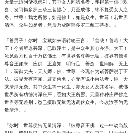
无量无边阿僧祇佛刹，其中女人闻我名者，即得第一信心欢
喜，发阿耨多罗三藐三菩提心，乃至成佛，终不复受女人之
身。世尊！我之所愿，如是佛土，如是众生。世尊！若世界
清淨、众生如是者，然后乃成阿耨多罗三藐三菩提。』
「善男子！尔时，宝藏如来语转轮王言：『善哉！善哉！大
王！今者所愿甚深，已取淨土，是中众生其心亦淨。大王！
汝见西方过百千万亿佛土，有世界名尊善无垢，彼界有佛名
尊音王如来．应供．正遍知．明行足．善逝．世间解．无上
士．调御丈夫．天人师．佛．世尊，今现在为诸菩萨说于正
法。彼界无有声闻、辟支佛名，亦无有说小乘法者，纯一大
乘清淨无杂。其中众生等一化生，亦无女人及其名字。彼佛
世界所有功德清淨庄严，悉如大王所愿。无量种种庄严佛之
世界等无差别，悉已摄取无量无边调伏众生。今改汝字为无
量清淨。』
「尔时，世尊便告无量清淨：『彼尊音王佛，过一中劫当般