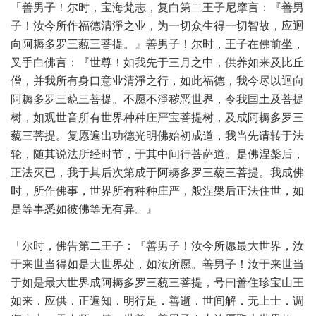
「善男子！尔时，宝海梵志，复白第二王子尼摩言：『善男
子！汝今所作福德清淨之业，为一切众生得一切智故，应迴
向阿耨多罗三藐三菩提。』善男子！尔时，王子在佛前坐，
叉手白佛言：『世尊！如我先于三月之中，供养如来及比丘
僧，并我所有身口意业清淨之行，如此福德，我今尽以迴向
阿耨多罗三藐三菩提。不愿不淨秽恶世界，令我国土及菩提
树，如观世音所有世界种种庄严宝菩提树，及成阿耨多罗三
藐三菩提。复愿遍出功德光明佛始初成道，我当先请转于法
轮，随其说法所经时节，于其中间行菩萨道。是佛涅槃后，
正法灭已，我于其后次第成于阿耨多罗三藐三菩提。我成佛
时，所作佛事，世界所有种种庄严，般涅槃后正法住世，如
是等事悉如彼佛等无有异。』
「尔时，佛告第二王子：『善男子！汝今所愿最大世界，汝
于来世当得如是大世界处，如汝所愿。善男子！汝于来世当
于如是最大世界成阿耨多罗三藐三菩提，号曰善住珍宝山王
如来．应供．正遍知．明行足．善逝．世间解．无上士．调