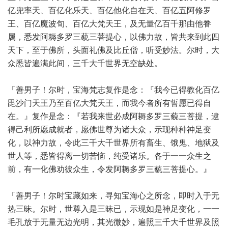
亿兜率天、百亿化乐天、百亿他化自在天、百亿五阿修罗
王、百亿魔波旬、百亿大梵天王，及无量亿百千那由他眷
属，悉发阿耨多罗三藐三菩提心，以佛力故，皆共来到此四
天下，至于佛所，头面礼佛及比丘僧，听受妙法。尔时，大
众悉皆遍满此间，三千大千世界无空缺处。
「善男子！尔时，宝海梵志复作是念：『我今已得教化百亿
毘沙门天王乃至百亿大梵天王，而我今者所有誓愿已得自
在。』复作是念：『若我来世必成阿耨多罗三藐三菩提，逮
得己利所愿成就者，愿佛世尊为诸大众，示现种种神足变
化，以神力故，令此三千大千世界所有畜生、饿鬼、地狱及
世人等，悉皆得离一切苦恼，纯受诸乐。各于一一众生之
前，有一化佛劝彼众生，令发阿耨多罗三藐三菩提心。』
「善男子！尔时宝藏如来，寻知宝海心之所念，即时入于无
热三昧。尔时，世尊入是三昧已，示现如是神足变化，一一
毛孔放于无量无边光明，其光微妙，遍照三千大千世界及照