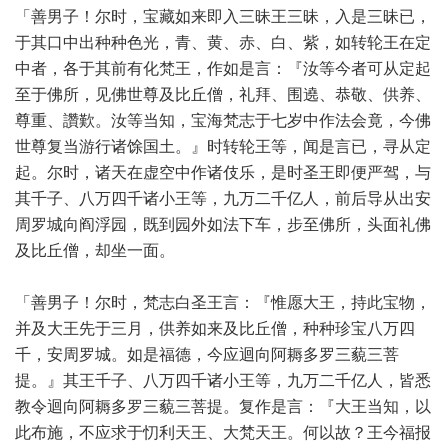
「善男子！尔时，宝藏如来即入三昧王三昧，入是三昧已，
于其口中出种种色光，青、黄、赤、白、紫，如转轮王在定
中者，各于其前有化梵王，作如是言：『汝等今者可从定起
至于佛所，见佛世尊及比丘僧，礼拜、围遶、恭敬、供养、
尊重、讚歎。汝等当知，宝海梵志于七岁中作法会竟，今佛
世尊复当游行诸馀国土。』时转轮王等，闻是言已，寻从定
起。尔时，诸天在虚空中作诸伎乐，是时圣王即便严驾，与
其千子、八万四千诸小王等，九万二千亿人，前后导从出安
周罗城向阎浮园，既到园外如法下车，步至佛所，头面礼佛
及比丘僧，却坐一面。
「善男子！尔时，梵志白圣王言：『惟愿大王，持此宝物，
并及大王先于三月，供养如来及比丘僧，种种珍宝八万四
千，安周罗城。如是福德，今应迴向阿耨多罗三藐三菩
提。』其王千子、八万四千诸小王等，九万二千亿人，皆悉
教令迴向阿耨多罗三藐三菩提。复作是言：『大王当知，以
此布施，不应求于忉利天王、大梵天王。何以故？王今福报