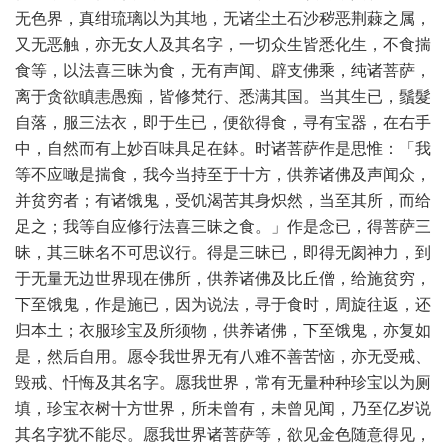
无色界，真绀琉璃以为其地，无诸尘土石沙秽恶荆蕀之属，
又无恶触，亦无女人及其名字，一切众生皆悉化生，不食揣
食等，以法喜三昧为食，无有声闻、辟支佛乘，纯诸菩萨，
离于贪欲瞋恚愚痴，皆修梵行、悉满其国。当其生已，鬚髮
自落，服三法衣，即于生已，便欲得食，寻有宝器，在右手
中，自然而有上妙百味具足在鉢。时诸菩萨作是思惟：「我
等不应噉是揣食，我今当持至于十方，供养诸佛及声闻众，
并贫穷者；有诸饿鬼，受饥渴苦其身炽然，当至其所，而给
足之；我等自应修行法喜三昧之食。」作是念已，得菩萨三
昧，其三昧名不可思议行。得是三昧已，即得无阂神力，到
于无量无边世界现在佛所，供养诸佛及比丘僧，给施贫穷，
下至饿鬼，作是施已，因为说法，寻于食时，周旋往返，还
归本土；衣服珍宝及所须物，供养诸佛，下至饿鬼，亦复如
是，然后自用。愿令我世界无有八难不善苦恼，亦无受戒、
毁戒、忏悔及其名字。愿我世界，常有无量种种珍宝以为厕
填，珍宝衣树十方世界，所未曾有，未曾见闻，乃至亿岁说
其名字犹不能尽。愿我世界诸菩萨等，欲见金色随意得见，