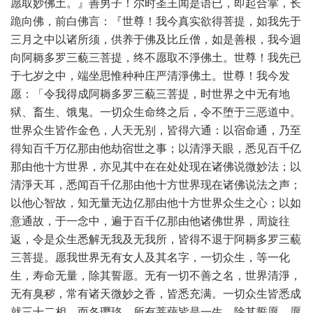
愿取妙佛土。』善男子！尔时圣王闻是语已，即起合掌，长
跪向佛，前白佛言：『世尊！我今真实欲得菩提，如我先于
三月之中以诸所须，供养于佛及比丘僧，如是善根，我今迴
向阿耨多罗三藐三菩提，终不愿取不淨佛土。世尊！我先已
于七岁之中，端坐思惟种种庄严清淨佛土。世尊！我今发
愿：「令我得成阿耨多罗三藐三菩提，时世界之中无有地
狱、畜生、饿鬼。一切众生命终之后，令不堕于三恶道中。
世界众生皆作金色，人天无别，皆得六通：以宿命通，乃至
得知百千万亿那由他劫宿世之事；以清淨天眼，悉见百千亿
那由他十方世界，亦见其中在在处处现在诸佛说微妙法；以
清淨天耳，悉闻百千亿那由他十方世界现在诸佛说法之声；
以他心智故，知无量无边亿那由他十方世界众生之心；以如
意通故，于一念中，遍于百千亿那由他诸佛世界，周旋往
返，令是众生悉解无我及无我所，皆得不退于阿耨多罗三藐
三菩提。愿我世界无有女人及其名字，一切众生，等一化
生，寿命无量，除其誓愿。无有一切不善之名，世界清淨，
无有臭秽，常有诸天微妙之香，皆悉充满。一切众生皆悉成
就三十二相，而各璎珞。所有菩萨皆是一生，除其誓愿。愿