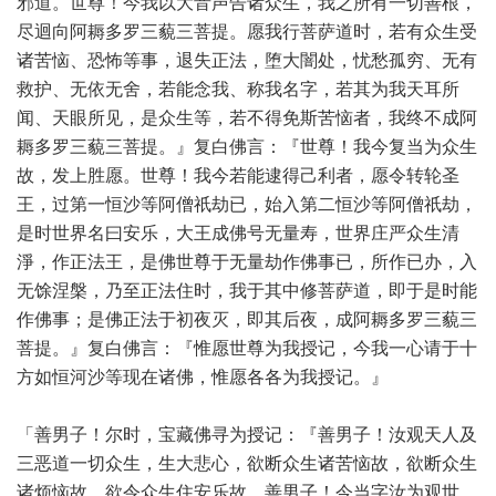
邪道。世尊！今我以大音声告诸众生，我之所有一切善根，
尽迴向阿耨多罗三藐三菩提。愿我行菩萨道时，若有众生受
诸苦恼、恐怖等事，退失正法，堕大闇处，忧愁孤穷、无有
救护、无依无舍，若能念我、称我名字，若其为我天耳所
闻、天眼所见，是众生等，若不得免斯苦恼者，我终不成阿
耨多罗三藐三菩提。』复白佛言：『世尊！我今复当为众生
故，发上胜愿。世尊！我今若能逮得己利者，愿令转轮圣
王，过第一恒沙等阿僧祇劫已，始入第二恒沙等阿僧祇劫，
是时世界名曰安乐，大王成佛号无量寿，世界庄严众生清
淨，作正法王，是佛世尊于无量劫作佛事已，所作已办，入
无馀涅槃，乃至正法住时，我于其中修菩萨道，即于是时能
作佛事；是佛正法于初夜灭，即其后夜，成阿耨多罗三藐三
菩提。』复白佛言：『惟愿世尊为我授记，今我一心请于十
方如恒河沙等现在诸佛，惟愿各各为我授记。』
「善男子！尔时，宝藏佛寻为授记：『善男子！汝观天人及
三恶道一切众生，生大悲心，欲断众生诸苦恼故，欲断众生
诸烦恼故，欲令众生住安乐故。善男子！今当字汝为观世