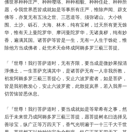
佛世界种种庄严、种种璎珞、种种相貌、种种住处、种种所
愿，令我世界悉皆成就如是等事所有庄严，惟除声闻、辟支
佛等，亦复无有五浊之世、三恶道等、须弥诸山、大小铁
围、土沙、砾石、大海、林木，纯有宝树，过天所有更无馀
华，惟有天上曼陀罗华、摩诃曼陀罗华，无诸臭秽，纯有妙
香，遍满其国。诸菩萨等皆是一生，无有一人生于馀处，惟
除他方当成佛者，处兜术天命终成阿耨多罗三藐三菩提。
「『世尊！我行菩萨道时，无有齐限，要当成是微妙果报清
淨佛土，一生菩萨充满其中，是诸菩萨无有一人非我所教，
初发阿耨多罗三藐三菩提心，安止六波罗蜜者，如是菩萨，
皆是我初教发心，安止六波罗蜜，此散提岚界，若入我界一
切苦恼皆悉休息。
「『世尊！我行菩萨道时，要当成就如是等辈希有之事，然
后于未来世乃成阿耨多罗三藐三菩提，愿菩提树名曰选择见
善珍宝，纵广正等万四天下，香气光明遍于一十三千大千世