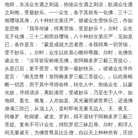
地狱，氷冻众生遇之则温，热恼众生遇之则凉，飢渴众生遇
之则饱，受最妙乐。一一众生，各于其前有一化佛，三十二
相璎珞其身，八十种好次第庄严。彼诸众生受快乐已，作如
是思惟：『我等何缘，得离苦恼，受是妙乐？』尔时，众生
见于化佛，三十二相而自璎珞，八十种好次第庄严，见如是
已，各作是言：『蒙是成就大悲者恩，令我得离一切苦恼，
受于妙乐。』尔时，众生以欢喜心瞻仰尊颜。尔时，化佛告
诸众生：『汝等皆应称南无佛，发阿耨多罗三藐三菩提心，
从是已后，更不受苦，常受第一最妙快乐。』彼诸众生寻作
是言：『南无世尊！发阿耨多罗三藐三菩提心。』以此善根
断一切恶，而于其中寻得命终，转生人中。热恼众生，以蒙
光故，寻得清凉，离飢渴苦，受诸妙乐，乃至生于人中。如
地狱、畜生、饿鬼，人亦如是。其光遍照诸世界已，还遶佛
身满三匝已，从顶上入，是时即有无量无边人、天、夜叉、
阿修罗、乾闼婆、诸龙、罗刹，得不退转于阿耨多罗三藐三
菩提。复有不可计众生，得陀罗尼三昧忍辱。尔时，阎浮人
间无量诸天，为佛世尊及比丘僧，自以天上种种所有，庄挍