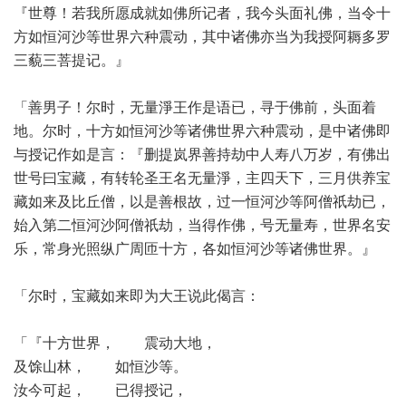
『世尊！若我所愿成就如佛所记者，我今头面礼佛，当令十
方如恒河沙等世界六种震动，其中诸佛亦当为我授阿耨多罗
三藐三菩提记。』
「善男子！尔时，无量淨王作是语已，寻于佛前，头面着
地。尔时，十方如恒河沙等诸佛世界六种震动，是中诸佛即
与授记作如是言：『删提岚界善持劫中人寿八万岁，有佛出
世号曰宝藏，有转轮圣王名无量淨，主四天下，三月供养宝
藏如来及比丘僧，以是善根故，过一恒河沙等阿僧祇劫已，
始入第二恒河沙阿僧祇劫，当得作佛，号无量寿，世界名安
乐，常身光照纵广周匝十方，各如恒河沙等诸佛世界。』
「尔时，宝藏如来即为大王说此偈言：
「『十方世界， 震动大地，
及馀山林， 如恒沙等。
汝今可起， 已得授记，