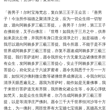
「善男子！尔时宝海梵志，复白第三王子王众言：『善男
子！今汝所作福德之聚清淨之业，应为一切众生得一切智
故，迴向阿耨多罗三藐三菩提。』善男子！尔时，第三王子
在佛前坐，叉手白佛言：『世尊！如我先于三月之中，供养
如来及比丘僧，并我所有身口意业清淨之行，如是福德，今
我尽以迴向阿耨多罗三藐三菩提。我今所愿，不能于是不淨
世界成阿耨多罗三藐三菩提，亦复不愿速成阿耨多罗三藐三
菩提。我行菩萨道时，愿令我所化十方无量无边诸佛世界所
有众生，发阿耨多罗三藐三菩提心，安止于阿耨多罗三藐三
菩提心，劝化安止于六波罗蜜者，愿令先我悉于十方一一方
面，如恒河沙佛刹微尘数等诸佛世界成佛说法，令我尔时以
清淨天眼悉遍见之。愿我为菩萨时，能作如是无量佛事，我
于来世行菩萨道无有齐限，我所教化诸众生等，令其心淨犹
如梵天，如是众生生我界者，尔乃当成阿耨多罗三藐三菩
提，以是等清淨庄严佛刹。愿令三千大千世界恒河沙等十方
佛土，为一佛刹，周匝世界有大宝牆七宝填厕，其牆高大至