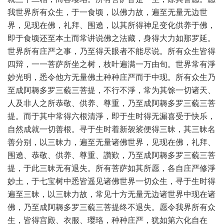
我世界所有众生，于一食顷，以佛力故，遍至无量无边世
界，见现在佛，礼拜、围遶，以其所得神足变化供养于佛，
即于食顷还至本土而常讲说佛之法藏，身得大力如那罗延。
世界所有庄严之事，乃至得天眼者不能尽说。所有众生皆得
四辩，一一菩萨所坐之树，枝叶遍满一万由旬。世界常有淨
妙光明，悉令他方无量佛土种种庄严而于中现。所有众生乃
至成阿耨多罗三藐三菩提，不行不淨，常为其馀一切诸天、
人及非人之所恭敬、供养、尊重，乃至成阿耨多罗三藐三菩
提。而于其中常得六根清淨，即于生时得无漏喜受于快乐，
自然成就一切善根。寻于生时着新袈裟便得三昧，其三昧名
善分别，以三昧力，遍至无量诸佛世界，见现在佛，礼拜、
围遶、恭敬、供养、尊重、讚歎，乃至成阿耨多罗三藐三菩
提，于此三昧无有退失。所有菩萨如其所愿，各自庄严修淨
妙土，于七宝树中悉皆遥见诸佛世界一切众生，寻于生时得
遍至三昧，以三昧力故，常见十方无量无边诸世界中现在诸
佛，乃至成阿耨多罗三藐三菩提终不退失。愿令我界所有众
生，皆得宫殿、衣服、璎珞，种种庄严，犹如第六化自在