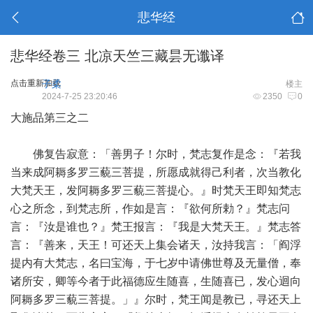
悲华经
悲华经卷三 北凉天竺三藏昙无谶译
点击重新加载
子柔
楼主
2024-7-25 23:20:46
2350
0
大施品第三之二
佛复告寂意：「善男子！尔时，梵志复作是念：『若我
当来成阿耨多罗三藐三菩提，所愿成就得己利者，次当教化
大梵天王，发阿耨多罗三藐三菩提心。』时梵天王即知梵志
心之所念，到梵志所，作如是言：『欲何所勅？』梵志问
言：『汝是谁也？』梵王报言：『我是大梵天王。』梵志答
言：『善来，天王！可还天上集会诸天，汝持我言：「阎浮
提内有大梵志，名曰宝海，于七岁中请佛世尊及无量僧，奉
诸所安，卿等今者于此福德应生随喜，生随喜已，发心迴向
阿耨多罗三藐三菩提。」』尔时，梵王闻是教已，寻还天上