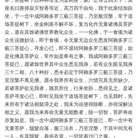
界，菩提树下以种种珍宝为金刚座，纵广正等五四天下，其
座名曰善择寂灭智香等近，高万四千由旬，我于此座结加趺
坐，于一念中成阿耨多罗三藐三菩提，乃至般涅槃，常于道
场菩提树下，坐金刚座不解不坏，复当化作无量诸佛及菩萨
众，遣在其馀诸佛世界教化众生，一一化佛，于一食顷为诸
众生说微妙法，即于食顷，令无量无边众生悉发阿耨多罗三
藐三菩提心，寻发心已，即不退转阿耨多罗三藐三菩提，如
是化佛及菩萨众，常作如是希有之事。我成阿耨多罗三藐三
菩提已，愿诸馀世界其中众生悉见我身，若有众生眼见我身
三十二相、八十种好，悉令必定于阿耨多罗三藐三菩提，乃
至涅槃不离见佛。愿令我界所有众生，六情完具无所缺少。
若诸菩萨欲见我者，随其所住，行来坐卧，悉得见之。是诸
菩萨寻发心已，即时见我坐于道场菩提树下，当见我时，先
来所有于诸法相疑滞之处，我未为说便得除断，亦得深解法
相之义。愿我当来寿命无量无能数者，除一切智，菩萨寿命
亦复如是。我一念中成阿耨多罗三藐三菩提已，即一念中有
无量菩萨，鬚髮自落，服三法衣，乃至涅槃，于其中间无有
一人，长其鬚髮，着俗衣裳，一切皆着沙门之服。』