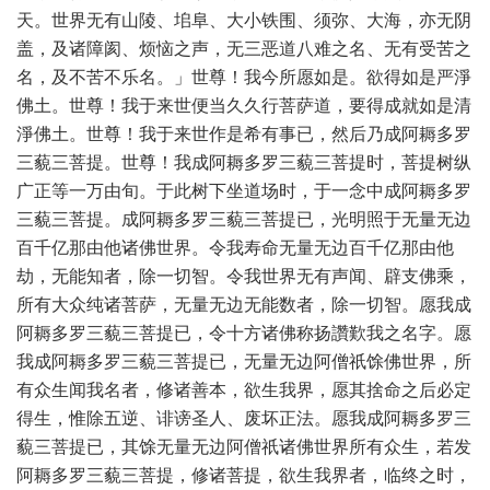
天。世界无有山陵、垖阜、大小铁围、须弥、大海，亦无阴
盖，及诸障阂、烦恼之声，无三恶道八难之名、无有受苦之
名，及不苦不乐名。」世尊！我今所愿如是。欲得如是严淨
佛土。世尊！我于来世便当久久行菩萨道，要得成就如是清
淨佛土。世尊！我于来世作是希有事已，然后乃成阿耨多罗
三藐三菩提。世尊！我成阿耨多罗三藐三菩提时，菩提树纵
广正等一万由旬。于此树下坐道场时，于一念中成阿耨多罗
三藐三菩提。成阿耨多罗三藐三菩提已，光明照于无量无边
百千亿那由他诸佛世界。令我寿命无量无边百千亿那由他
劫，无能知者，除一切智。令我世界无有声闻、辟支佛乘，
所有大众纯诸菩萨，无量无边无能数者，除一切智。愿我成
阿耨多罗三藐三菩提已，令十方诸佛称扬讚歎我之名字。愿
我成阿耨多罗三藐三菩提已，无量无边阿僧祇馀佛世界，所
有众生闻我名者，修诸善本，欲生我界，愿其捨命之后必定
得生，惟除五逆、诽谤圣人、废坏正法。愿我成阿耨多罗三
藐三菩提已，其馀无量无边阿僧祇诸佛世界所有众生，若发
阿耨多罗三藐三菩提，修诸菩提，欲生我界者，临终之时，