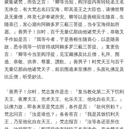
聚集诸梵，而告之言：『卿等当知，阎浮提内有转轮圣王名
无诤念，有大梵志名曰宝海，即其圣王之大臣也，请佛世尊
及无量僧，终竟七岁奉诸所安。卿等以是善根应生随喜，生
随喜已，发心迴向阿耨多罗三藐三菩提，当令宝海得如所
愿。』善男子！尔时，百千无量亿那由他诸梵天子，恭敬叉
手作如是言：『我等今者，于是善根生随喜心，以是随喜
故，悉令我等一切皆得成阿耨多罗三藐三菩提。』复更告
言：『卿等今当至阎浮提，见宝藏佛及比丘僧，礼拜、围
遶、恭敬、供养、尊重、讚歎。』善男子！时梵天王与百千
无量亿那由他诸梵天子，前后围遶来至佛所，头面礼佛足及
比丘僧，听受妙法。
「善男子！尔时，梵志复作是念：『复当教化第二天下忉利
天王、夜摩天王、兜术天王、化乐天王、他化自在天王。』
以佛力故，即各来至是梵志所，各作是言：『欲何所勅？』
梵志问言：『汝是谁也？』各各答言：『我是其馀忉利天
王，乃至他化自在天王。』梵志报言：『汝等各还至所住