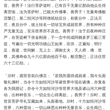
音。善男子！汝行菩萨道时，已有百千无量亿那由他众生得
离苦恼，汝为菩萨时，已能大作佛事。善男子！无量寿佛般
涅槃已，第二恒河沙等阿僧祇劫后分，初夜分中，正法灭
尽，夜后分中，彼土转名一切珍宝所成就世界，所有种种庄
严无量无边，安乐世界所不及也。善男子！汝于后夜种种庄
严，在菩提树下坐金刚座，于一念中间成阿耨多罗三藐三菩
提，号遍出一切光明功德山王如来．应供．正遍知．明行
足．善逝．世间解．无上士．调御丈夫．天人师．佛．世
尊，其佛寿命九十六亿那由他百千劫，般涅槃已，正法住世
六十三亿劫。』
「尔时，观世音前白佛言：『若我所愿得成就者，我今头面
敬礼佛时，当令十方如恒河沙等诸世界中现在诸佛，亦复各
各为我授记，亦令十方如恒河沙等世界大地及诸山河六种震
动，出种种音乐，一切众生心得离欲。』善男子！尔时，观
世音菩萨寻礼宝藏如来，头面着地。尔时，十方如恒河沙等
世界，六种震动，一切山林悉出种种无量音乐，众生闻已，