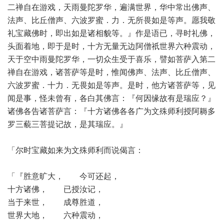
二禅自在游戏，天雨曼陀罗华，遍满世界，华中常出佛声、
法声、比丘僧声、六波罗蜜．力．无所畏如是等声。愿我敬
礼宝藏佛时，即出如是诸相貌等。』作是语已，寻时礼佛，
头面着地，即于是时，十方无量无边阿僧祇世界六种震动，
天于空中雨曼陀罗华，一切众生受于喜乐，譬如菩萨入第二
禅自在游戏，诸菩萨等是时，惟闻佛声、法声、比丘僧声、
六波罗蜜．十力．无畏如是等声。是时，他方诸菩萨等，见
闻是事，怪未曾有，各白其佛言：『何因缘故有是瑞应？』
诸佛各告诸菩萨言：『十方诸佛各各广为文殊师利授阿耨多
罗三藐三菩提记故，是其瑞应。』
「尔时宝藏如来为文殊师利而说偈言：
「『胜意旷大， 今可还起，
十方诸佛， 已授汝记，
当于来世， 成尊胜道，
世界大地， 六种震动，