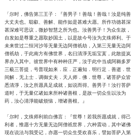
「尔时，佛告第三王子：『善男子！善哉！善哉！汝是纯善
大丈夫也。聪叡、善解、能作如是甚难大愿。所作功德甚深
甚深难可思议，微妙智慧之所为也。汝善男子！为众生故，
自发如是尊重之愿取妙国土，以是故今号汝为文殊师利。于
未来世过二恒河沙等无量无边阿僧祇劫，入第三无量无边阿
僧祇劫，于此南方有佛世界，名曰清淨无垢宝寘，此散提岚
界亦入其中。彼世界中有种种庄严，汝于此中当成阿耨多罗
三藐三菩提，号普现如来．应．正遍知．明行足．善逝．世
间解．无上士．调御丈夫．天人师．佛．世尊，诸菩萨众皆
悉清淨，汝之所愿具足成就，如说而得。善男子！汝行菩萨
道时，于无量亿诸如来所种诸善根，是故一切众生以汝为
药，汝心清淨能破烦恼，增诸善根。』
「尔时，文殊师利前白佛言：『世尊！若我所愿成就，得己
利者，惟愿十方无量无边阿僧祇世界，六种震动，其中诸佛
现在说法与我受记，亦愿一切众生受欢喜乐，譬如菩萨入第