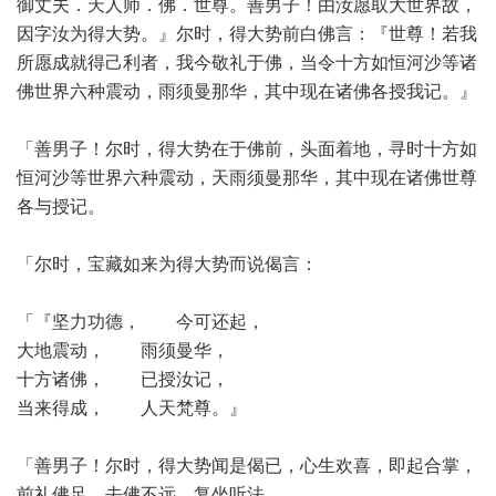
御丈夫．天人师．佛．世尊。善男子！由汝愿取大世界故，
因字汝为得大势。』尔时，得大势前白佛言：『世尊！若我
所愿成就得己利者，我今敬礼于佛，当令十方如恒河沙等诸
佛世界六种震动，雨须曼那华，其中现在诸佛各授我记。』
「善男子！尔时，得大势在于佛前，头面着地，寻时十方如
恒河沙等世界六种震动，天雨须曼那华，其中现在诸佛世尊
各与授记。
「尔时，宝藏如来为得大势而说偈言：
「『坚力功德， 今可还起，
大地震动， 雨须曼华，
十方诸佛， 已授汝记，
当来得成， 人天梵尊。』
「善男子！尔时，得大势闻是偈已，心生欢喜，即起合掌，
前礼佛足，去佛不远，复坐听法。