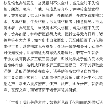
欲见银色亦随意见，当见银时不失金相，当见金时不失银
相，颇梨、琉璃、车璩、马瑙及赤真珠，种种珍宝随意得
见，亦复如是；欲见阿竭琉香、多伽琉香、多摩罗跋栴檀沉
水、及赤栴檀、牛头栴檀，欲见纯栴檀者，随意得见，欲见
沉水者，亦随意见，当见沉水不失栴檀，当见栴檀不失沉
水，馀亦如是，种种所愿皆得成就。愿我世界无有日月，诸
菩萨等有大光明，如本所求自然而出，乃至能照百千万亿那
由他世界，以光明故无有昼夜，众华开敷即知昼分，众华合
时便知夜分，世界调适无有寒热及老病死。若有一生菩萨，
于馀方成阿耨多罗三藐三菩提者，即以此身处于他方兜术天
宫命终作佛。若我成阿耨多罗三藐三菩提已，不于其界取般
涅槃，若般涅槃时处在虚空。诸菩萨等所欲得者自然而有，
其世界边周匝常有百千亿那由他自然音乐，此音乐中不出欲
想之声，常出六波罗蜜声、佛声、法声、比丘僧声、菩萨藏
声、甚深义声，而诸菩萨于诸音声随其所解。
「『世尊！我行菩萨道时，如我所见百千亿那由他阿僧祇诸