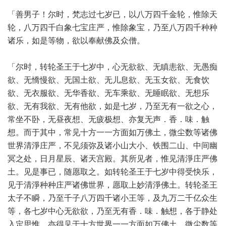
「善男子！尔时，梵志过七岁已，以八万四千金轮，惟除天
轮，八万四千白象七宝庄严，惟除象宝，乃至八万四千种种
诸乐，如是等物，欲以奉献佛及众僧。
「尔时，转轮圣王于七岁中，心无欲欲、无瞋恚欲、无愚痴
欲、无憍慢欲、无国土欲、无儿息欲、无玉女欲、无食饮
欲、无衣服欲、无华香欲、无车乘欲、无睡眠欲、无想乐
欲、无有我欲、无有他欲，如是七岁，乃至无有一欲之心，
常坐不卧，无昼夜想、无疲极想、亦复无声．香．味．触
想。而于其中，常见十方一一方面如万佛土，微尘数等诸佛
世界清淨庄严，不见须弥及诸小山大小、铁围二山、中间幽
冥之处，日月星辰、诸天宫殿。其所见者，惟见清淨庄严佛
土。见是事已，随愿取之。如转轮圣王于七岁中得受快乐，
见于清淨种种庄严诸佛世界，愿取上妙清淨佛土。转轮圣王
太子不瞬，乃至千子八万四千诸小王等，及九万二千亿众生
等，各七岁中心无欲欲，乃至无有香．味．触想，各于静处
入定思惟，亦得见于十方世界一一方面如万佛土，微尘数等