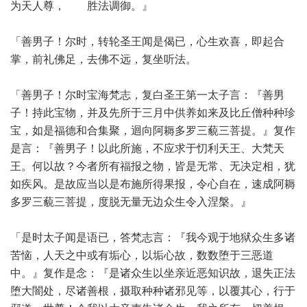
为天人尊， 胜法调御。』
「善男子！尔时，转轮圣王闻是偈已，心生欢喜，即起合
掌，前礼佛足，去佛不远，复坐听法。
「善男子！尔时宝海梵志，复白圣王第一太子言：『善男
子！持此宝物，并及先所于三月中供养如来及比丘僧种种珍
宝，如是福德和合集聚，迴向阿耨多罗三藐三菩提。』复作
是言：『善男子！以此所施，不应求于忉利天王、大梵天
王。何以故？今者所有福报之物，皆是无常、无决定相，犹
如疾风。是故应当以是布施所得果报，令心自在，速成阿耨
多罗三藐三菩提，度脱无量无边众生令入涅槃。』
「是时太子闻是语已，答梵志言：『我今观于地狱众生多诸
苦恼，人天之中或有垢心，以垢心故，数数堕于三恶道
中。』复作是念：『是诸众生以坐亲近恶知识故，退失正法
堕大闇处，尽诸善根，摄取种种诸邪见等，以覆其心，行于