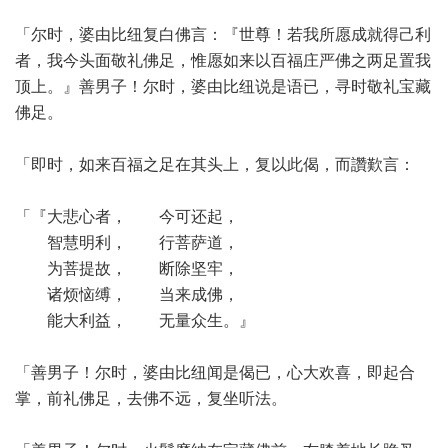
「尔时，婆由比纽复白佛言：『世尊！若我所愿成就得己利
者，我今头面敬礼佛足，惟愿如来以百福庄严佛之两足置我
顶上。』善男子！尔时，婆由比纽说是语已，寻时敬礼宝藏
佛足。
「即时，如来百福之足在其头上，复以此偈，而讚歎言：
「『大悲心者， 今可还起，
智慧明利， 行菩萨道，
为菩提故， 断除坚牢，
诸烦恼缚， 当来成佛，
能大利益， 无量众生。』
「善男子！尔时，婆由比纽闻是偈已，心大欢喜，即起合
掌，前礼佛足，去佛不远，复坐听法。