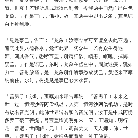
福处，成就善根，于三乘法，精勤修集，尔时我当成无上
道。世尊！若我所愿成就得己利者，令我两手自然而出白色
龙象。』作是言已，佛神力故，其两手中即出龙象，其色纯
白七处到地。
「见是事已，告言：『龙象！汝等今者可至虚空去此不远，
遍雨此界八德香水，觉悟此界一切众生，若有众生得遇一
渧、闻其香气，悉断五盖，所谓婬欲、瞋恚、眠睡、掉悔、
疑盖。』作是语已，尔时，龙象在虚空中，周旋速疾，犹如
力士，善射放箭，是二龙象所作诸事悉成就已，复还来至摩
纳前住。尔时，树提见是事已心大欢喜。
「善男子！尔时，宝藏如来即告摩纳：『善男子！未来之
世，过一恒河沙等阿僧祇劫，入第二恒河沙阿僧祇劫，是时
有劫名音光明，此佛世界转名和合音光明，汝于是中成阿耨
多罗三藐三菩提，号宝盖增光明如来．应．正遍知．明行
足．善逝．世间解．无上士．调御丈夫．天人师．佛．世
尊。』善男子！尔时，树提头面着地，礼于佛足。