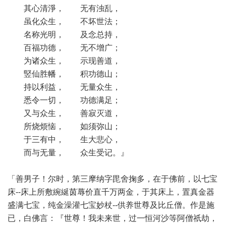
其心清淨， 无有浊乱，
虽化众生， 不坏世法；
名称光明， 及念总持，
百福功德， 无不增广；
为诸众生， 示现善道，
竪仙胜幡， 积功德山；
持以利益， 无量众生，
悉令一切， 功德满足；
又与众生， 善寂灭道，
所烧烦恼， 如须弥山；
于三有中， 生大悲心，
而与无量， 众生受记。』
「善男子！尔时，第三摩纳字毘舍掬多，在于佛前，以七宝
床--床上所敷綩綖茵蓐价直千万两金，于其床上，置真金器
盛满七宝，纯金澡灌七宝妙杖--供养世尊及比丘僧。作是施
已，白佛言：『世尊！我未来世，过一恒河沙等阿僧祇劫，