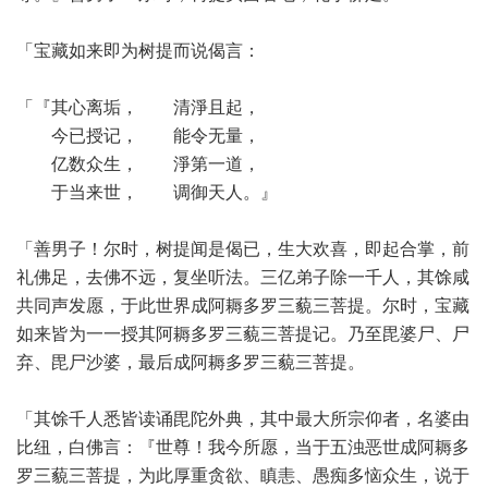
「宝藏如来即为树提而说偈言：
「『其心离垢， 清淨且起，
今已授记， 能令无量，
亿数众生， 淨第一道，
于当来世， 调御天人。』
「善男子！尔时，树提闻是偈已，生大欢喜，即起合掌，前
礼佛足，去佛不远，复坐听法。三亿弟子除一千人，其馀咸
共同声发愿，于此世界成阿耨多罗三藐三菩提。尔时，宝藏
如来皆为一一授其阿耨多罗三藐三菩提记。乃至毘婆尸、尸
弃、毘尸沙婆，最后成阿耨多罗三藐三菩提。
「其馀千人悉皆读诵毘陀外典，其中最大所宗仰者，名婆由
比纽，白佛言：『世尊！我今所愿，当于五浊恶世成阿耨多
罗三藐三菩提，为此厚重贪欲、瞋恚、愚痴多恼众生，说于