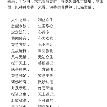
「善男子！尔时，大悲智慧菩萨，寻以头面礼于佛足，却住
一面，以种种华香、末香、涂香供养世尊，以偈讚佛：
「『人中之尊， 利益众生，
悉能令彼， 生爱乐心，
念定法门， 心得专一，
我闻妙音， 心大欢喜；
智慧方便， 无不具足，
是故能行， 世间教化。
又与无量， 无边众生，
授于无上， 菩提道记；
缘是得见， 十方诸佛，
智慧神足， 皆悉平等。
诸佛所有， 微妙功德，
并及示现， 修菩萨道，
授诸众生， 无上道记。
若欲称讚， 不可得尽，
是故我今， 稽首敬礼。』