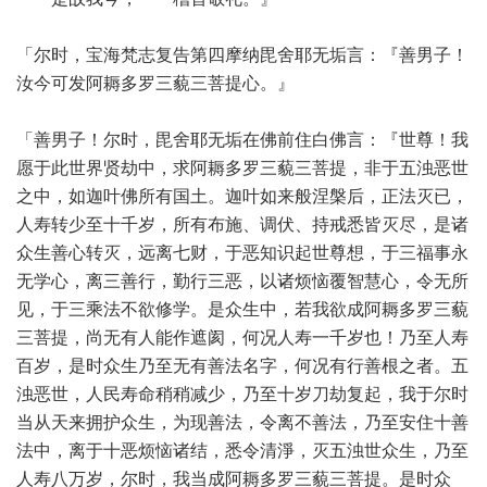
「尔时，宝海梵志复告第四摩纳毘舍耶无垢言：『善男子！
汝今可发阿耨多罗三藐三菩提心。』
「善男子！尔时，毘舍耶无垢在佛前住白佛言：『世尊！我
愿于此世界贤劫中，求阿耨多罗三藐三菩提，非于五浊恶世
之中，如迦叶佛所有国土。迦叶如来般涅槃后，正法灭已，
人寿转少至十千岁，所有布施、调伏、持戒悉皆灭尽，是诸
众生善心转灭，远离七财，于恶知识起世尊想，于三福事永
无学心，离三善行，勤行三恶，以诸烦恼覆智慧心，令无所
见，于三乘法不欲修学。是众生中，若我欲成阿耨多罗三藐
三菩提，尚无有人能作遮阂，何况人寿一千岁也！乃至人寿
百岁，是时众生乃至无有善法名字，何况有行善根之者。五
浊恶世，人民寿命稍稍减少，乃至十岁刀劫复起，我于尔时
当从天来拥护众生，为现善法，令离不善法，乃至安住十善
法中，离于十恶烦恼诸结，悉令清淨，灭五浊世众生，乃至
人寿八万岁，尔时，我当成阿耨多罗三藐三菩提。是时众