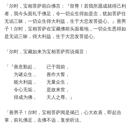
「尔时，宝相菩萨前白佛言：『世尊！若我所愿成就得己利
者，我今头面礼于佛足，令一切众生得如是念，犹如菩萨住
无谄三昧，一切众生得大利益，生于大悲发菩提心。』善男
子！尔时，宝相菩萨在宝藏佛前头面着地，一切众生悉得如
是无谄三昧，得大利益，生于大悲发菩提心。
「尔时，宝藏如来为宝相菩萨而说偈言：
「『善意勤起， 已于我前，
为诸众生， 善作大誓，
能大利益， 无量众生，
令心无垢， 是故来世，
得成为佛， 天人之尊。』
「善男子！尔时，宝相菩萨闻是偈已，心大欢喜，即起合
掌，前礼佛足，去佛不远，复坐听法。