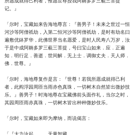
所愿成就得己利者，惟愿世尊授我阿耨多罗三藐三菩提
记。』
「尔时，宝藏如来告海地尊言：『善男子！未来之世过一恒
河沙等阿僧祇劫，入第二恒河沙等阿僧祇劫，是时有劫名曰
遍敷优鉢罗华，此佛世界当名愿爱，是时人民寿八万岁，汝
于是中成阿耨多罗三藐三菩提，号曰宝山如来．应．正遍
知．明行足．善逝．世间解．无上士．调御丈夫．天人师．
佛．世尊。』
「尔时，海地尊复作是言：『世尊！若我所愿成就得己利
者，此阎浮园周匝当雨赤色真珠，一切树木自然皆出微妙技
乐。』善男子！时海地尊在宝藏佛前头面作礼，当尔之时，
其园周匝雨赤真珠，一切树木皆出种种微妙伎乐。
「尔时，宝藏如来即为摩纳，而说偈言：
「『大力汝起， 无量智藏，