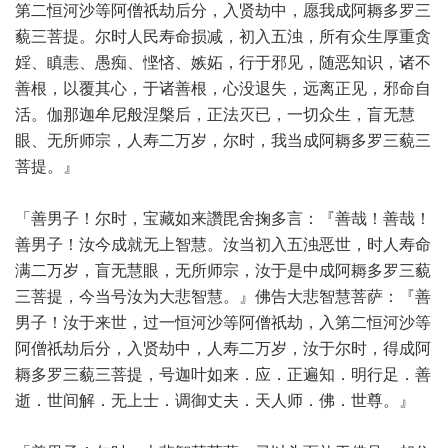
第二恒河沙等阿僧祇劫后分，入贤劫中，愿我成阿耨多罗三
藐三菩提。尔时人民寿命损减，初入五浊，所有众生厚重贪
婬、瞋恚、愚痴、悭悋、嫉妬，行于邪见，随恶知识，诸不
善根，以覆其心，于诸善根，心没退失，远离正见，邪命自
活。伽那迦牟尼般涅槃后，正法灭已，一切众生，盲无慧
眼、无所师宗，人寿二万岁，尔时，我当成阿耨多罗三藐三
菩提。』
「善男子！尔时，宝藏如来讚毘舍掬多言：『善哉！善哉！
善男子！汝今成就无上智慧。汝当初入五浊恶世，时人寿命
满二万岁，盲无慧眼，无所师宗，汝于是中成阿耨多罗三藐
三菩提，今当号汝为大悲智慧。』佛告大悲智慧菩萨：『善
男子！汝于来世，过一恒河沙等阿僧祇劫，入第二恒河沙等
阿僧祇劫后分，入贤劫中，人寿二万岁，汝于尔时，得成阿
耨多罗三藐三菩提，号迦叶如来．应．正遍知．明行足．善
逝．世间解．无上士．调御丈夫．天人师．佛．世尊。』