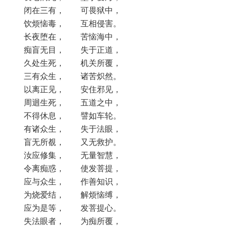
闭在三有， 可畏狱中，
饮烦恼毒， 互相侵害。
长夜堕在， 苦恼海中，
痴盲无目， 失于正道，
久处生死， 机关所覆，
三有众生， 诸苦炽然。
以离正见， 安住邪见，
周迴生死， 五道之中，
不得休息， 譬如车轮。
有诸众生， 失于法眼，
盲无所覩， 又无救护。
汝应修集， 无量智慧，
令离痴惑， 使发菩提，
应与众生， 作善知识，
为烧爱结， 解烦恼缚，
应为是等， 发菩提心。
失法眼者， 为痴所覆，