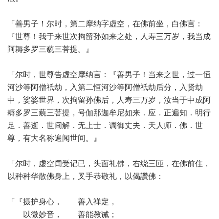
「善男子！尔时，第二摩纳字虚空，在佛前坐，白佛言：
『世尊！我于来世次拘留孙如来之处，人寿三万岁，我当成
阿耨多罗三藐三菩提。』
「尔时，世尊告虚空摩纳言：『善男子！当来之世，过一恒
河沙等阿僧祇劫，入第二恒河沙等阿僧祇劫后分，入贤劫
中，娑婆世界，次拘留孙佛后，人寿三万岁，汝当于中成阿
耨多罗三藐三菩提，号伽那迦牟尼如来．应．正遍知．明行
足．善逝．世间解．无上士．调御丈夫．天人师．佛．世
尊，有大名称遍闻世间。』
「尔时，虚空闻受记已，头面礼佛，右绕三匝，在佛前住，
以种种华散佛身上，叉手恭敬礼，以偈讚佛：
「『摄护身心， 善入禅定，
以微妙音， 善能教诫；