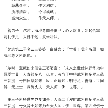
慈悲众生， 作大利益，
所愿清淨， 今得成就，
当为众生， 作天人师。』
「善男子！尔时，海地尊闻是偈已，心大欢喜，即起合掌，
前礼佛足，去佛不远，复坐听法。
「梵志第二子名曰三婆婆，白佛言：『世尊！我今所愿，如
海地尊之所愿也。』
「尔时，宝藏如来便告三婆婆言：『未来之世优鉢罗华劫中
愿爱世界，人寿转多八十亿岁，汝当于中得成阿耨多罗三藐
三菩提，号曰日华如来．应．正遍知．明行足．善逝．世间
解．无上士．调御丈夫．天人师．佛．世尊。』
「第三子所得世界亦复如是，人寿二千岁时成阿耨多罗三藐
三菩提，号火音王如来乃至天人师．佛．世尊。第四成佛号