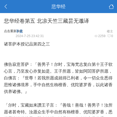
悲华经
悲华经卷第五 北凉天竺三藏昙无谶译
点击重新加载
子柔
楼主
2024-7-25 23:42:31
2259
0
诸菩萨本授记品第四之三
佛告寂意菩萨：「善男子！尔时，宝海梵志复白第十王子软
心言，乃至发心亦复如是。王子所愿，皆如阿閦菩萨所愿，
白佛言：『世尊！若我所愿成就得己利者，令一切众生悉得
思惟诸佛境界，手中自然生栴檀香、优陀婆罗香，以此诸香
供养诸佛。』
「尔时，宝藏如来讚王子言：『善哉！善哉！善男子！汝所
愿者甚奇特。汝愿众生手中自然有栴檀香、优陀婆罗香，悉