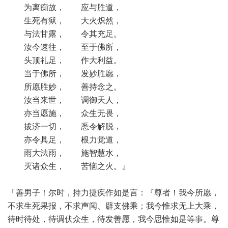
为离痴故， 应与胜道，
生死有狱， 大火炽然，
与法甘露， 令其充足。
汝今速往， 至于佛所，
头顶礼足， 作大利益。
当于佛所， 发妙胜愿，
所愿胜妙， 善持念之。
汝当来世， 调御天人，
亦当愿施， 众生无畏，
拔济一切， 悉令解脱，
亦令具足， 根力觉道，
雨大法雨， 施智慧水，
灭诸众生， 苦恼之火。』
「善男子！尔时，持力捷疾作如是言：『尊者！我今所愿，
不求生死果报，不求声闻、辟支佛乘；我今惟求无上大乘，
待时待处，待调伏众生，待发善愿，我今思惟如是等事。尊