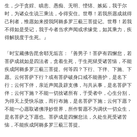
生，少于贪婬、瞋恚、愚痴、无明、悭悋、嫉妬，我于尔
时，为诸众生说三乘法，令得安住。世尊！若我所愿成就得
己利者，惟愿如来授我阿耨多罗三藐三菩提记。世尊！若我
不得如是受记，我于今者当求声闻或求缘觉，如其乘力，疾
得解脱度于生死。』
「时宝藏佛告毘舍耶无垢言：『善男子！菩萨有四懈怠，若
菩萨成就如是四法者，贪着生死，于生死狱受诸苦恼，不能
疾成阿耨多罗三藐三菩提。何等四？下行、下伴、下施、下
愿。云何菩萨下行？或有菩萨破身口戒不能善护，是名下
行；云何下伴，亲近声闻及辟支佛，与共从事，是名菩萨下
伴；云何下施？不能一切捨诸所有，于受者中，心生分别，
为得天上受快乐故，而行布施，是名菩萨下施；云何下愿？
不能一心愿取诸佛淨妙世界，所作誓愿不为调伏一切众生，
是名菩萨之下愿也。菩萨成是四懈怠法，久处生死受诸苦
恼，不能疾成阿耨多罗三藐三菩提。