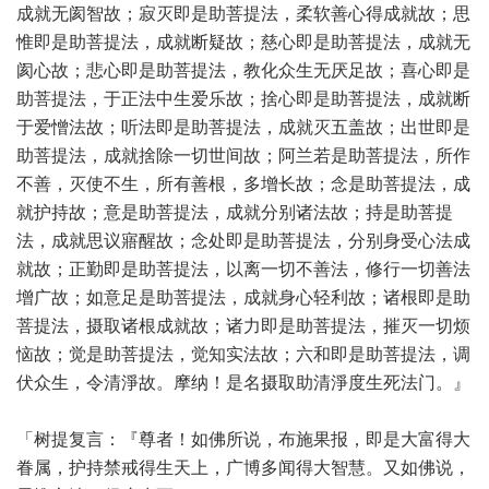
成就无阂智故；寂灭即是助菩提法，柔软善心得成就故；思
惟即是助菩提法，成就断疑故；慈心即是助菩提法，成就无
阂心故；悲心即是助菩提法，教化众生无厌足故；喜心即是
助菩提法，于正法中生爱乐故；捨心即是助菩提法，成就断
于爱憎法故；听法即是助菩提法，成就灭五盖故；出世即是
助菩提法，成就捨除一切世间故；阿兰若是助菩提法，所作
不善，灭使不生，所有善根，多增长故；念是助菩提法，成
就护持故；意是助菩提法，成就分别诸法故；持是助菩提
法，成就思议寤醒故；念处即是助菩提法，分别身受心法成
就故；正勤即是助菩提法，以离一切不善法，修行一切善法
增广故；如意足是助菩提法，成就身心轻利故；诸根即是助
菩提法，摄取诸根成就故；诸力即是助菩提法，摧灭一切烦
恼故；觉是助菩提法，觉知实法故；六和即是助菩提法，调
伏众生，令清淨故。摩纳！是名摄取助清淨度生死法门。』
「树提复言：『尊者！如佛所说，布施果报，即是大富得大
眷属，护持禁戒得生天上，广博多闻得大智慧。又如佛说，