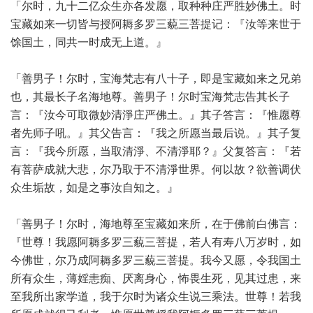
「尔时，九十二亿众生亦各发愿，取种种庄严胜妙佛土。时
宝藏如来一切皆与授阿耨多罗三藐三菩提记：『汝等来世于
馀国土，同共一时成无上道。』
「善男子！尔时，宝海梵志有八十子，即是宝藏如来之兄弟
也，其最长子名海地尊。善男子！尔时宝海梵志告其长子
言：『汝今可取微妙清淨庄严佛土。』其子答言：『惟愿尊
者先师子吼。』其父告言：『我之所愿当最后说。』其子复
言：『我今所愿，当取清淨、不清淨耶？』父复答言：『若
有菩萨成就大悲，尔乃取于不清淨世界。何以故？欲善调伏
众生垢故，如是之事汝自知之。』
「善男子！尔时，海地尊至宝藏如来所，在于佛前白佛言：
『世尊！我愿阿耨多罗三藐三菩提，若人有寿八万岁时，如
今佛世，尔乃成阿耨多罗三藐三菩提。我今又愿，令我国土
所有众生，薄婬恚痴、厌离身心，怖畏生死，见其过患，来
至我所出家学道，我于尔时为诸众生说三乘法。世尊！若我