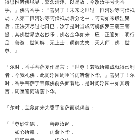
得思惟诸佛境界，繫念清淨。以是故，今改汝字号为香
手。』佛告香手：『善男子！未来之世过一恒河沙等阿僧祇
劫，入第二恒河沙等阿僧祇劫后分之中，阿閦如来般涅槃
后，正法灭尽过七日已，汝于是时当成阿耨多罗三藐三菩
提，其佛世界故名妙乐，佛名金华如来．应．正遍知．明行
足．善逝．世间解．无上士．调御丈夫．天人师．佛．世
尊。』
「尔时，香手菩萨复作是言：『世尊！若我所愿成就得己利
者，今我礼佛，此阎浮园周匝当雨诸薝卜华。』善男子！尔
时，香手菩萨于宝藏佛前头面着地，是时阎浮园中如其所
言，周匝遍雨诸薝卜华。
「尔时，宝藏如来为香手菩萨而说偈言：
「『尊妙功德， 善趣汝起，
如心所愿， 雨薝卜华，