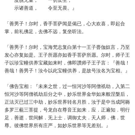
度脱无量， 一切众生，
示诸善道， 令至无畏。』
「善男子！尔时，香手菩萨闻是偈已，心大欢喜，即起合
掌，前礼佛足，去佛不远，复坐听法。
「善男子！尔时，宝海梵志复白第十一王子瞢伽奴言，乃至
发心亦复如是。王子所愿亦如香手菩萨所愿。尔时，师子王
子以珍宝幢供养宝藏如来时，佛即讚师子王子言：『善哉！
善哉！善男子！汝今以此宝幢供养，是故号汝名为宝相。』
「佛告宝相：『未来之世，过一恒河沙等阿僧祇劫，入第二
恒河沙等阿僧祇劫后分之中，妙乐世界金华如来般涅槃后，
正法灭已过三中劫，妙乐世界转名月胜，汝于是中当成阿耨
多罗三藐三菩提，号龙自在尊音王如来．应．正遍知．明行
足．善逝．世间解．无上士．调御丈夫．天人师．佛．世
尊。彼佛世界所有庄严，如妙乐世界等无差别。』