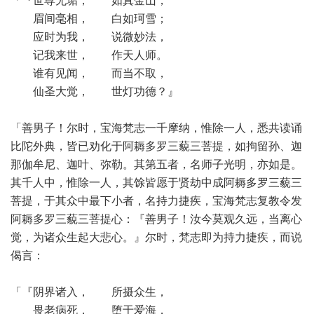
「『世尊无垢， 如真金山，
眉间毫相， 白如珂雪；
应时为我， 说微妙法，
记我来世， 作天人师。
谁有见闻， 而当不取，
仙圣大觉， 世灯功德？』
「善男子！尔时，宝海梵志一千摩纳，惟除一人，悉共读诵
比陀外典，皆已劝化于阿耨多罗三藐三菩提，如拘留孙、迦
那伽牟尼、迦叶、弥勒。其第五者，名师子光明，亦如是。
其千人中，惟除一人，其馀皆愿于贤劫中成阿耨多罗三藐三
菩提，于其众中最下小者，名持力捷疾，宝海梵志复教令发
阿耨多罗三藐三菩提心：『善男子！汝今莫观久远，当离心
觉，为诸众生起大悲心。』尔时，梵志即为持力捷疾，而说
偈言：
「『阴界诸入， 所摄众生，
畏老病死， 堕于爱海，