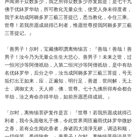
声闻弟子众数多少，我之所得众数多少亦复如是；是七十九
佛于优鉢罗华劫，所可教化无量众生，使受人身未得度者，
我于末劫成阿耨多罗三藐三菩提已，悉当教化，令住三乘。
世尊！若我所愿成就得己利者，惟愿世尊授我阿耨多罗三藐
三菩提记。』
「善男子！尔时，宝藏佛即讚离怖恼言：『善哉！善哉！善
男子！汝今乃为无量众生生大悲心。善男子！未来之世，过
一恒河沙等阿僧祇劫，入第二恒河沙等阿僧祇劫，是中有劫
名优鉢罗华，后分之中，汝当成阿耨多罗三藐三菩提，号无
垢灯出王如来．应．正遍知．明行足．善逝．世间解．无上
士．调御丈夫．天人师．佛．世尊。七十九佛所得寿命都合
半劫，汝之寿命亦得半劫，如前所愿悉得成就。』
「尔时，离怖恼菩萨复作是言：『世尊！若我所愿成就得己
利者，我今头面敬礼于佛，令此世界周匝遍雨优鉢罗华微妙
之香，若有众生闻此香者，身诸四大清淨无秽，调适和顺，
一切病苦，悉得除愈。』善男子！尔时，离怖恼菩萨说是言