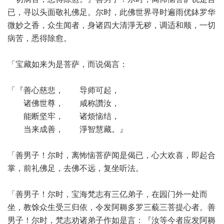
已，寻以头面敬礼佛足。尔时，此佛世界寻时遍雨优鉢罗华
微妙之香，众生闻者，身诸四大清淨无秽，调适和顺，一切
病苦，悉得除愈。
「宝藏如来为是菩萨，而说偈言：
「『善心慈悲， 导师可起，
诸佛世尊， 咸称讚汝，
能断坚牢， 诸烦恼结，
当来成善， 淨智慧藏。』
「善男子！尔时，离怖恼菩萨闻是偈已，心大欢喜，即起合
掌，前礼佛足，去佛不远，复坐听法。
「善男子！尔时，宝海梵志有三亿弟子，在园门外一处而
坐，教馀众生受三归依，令发阿耨多罗三藐三菩提心者。善
男子！尔时，梵志劝诸弟子作如是言：『汝等今者应发阿耨