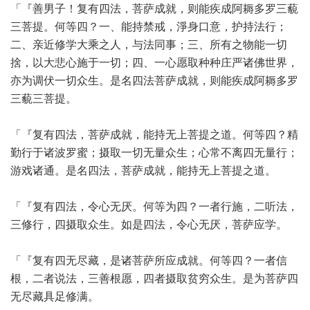
「『善男子！复有四法，菩萨成就，则能疾成阿耨多罗三藐
三菩提。何等四？一、能持禁戒，淨身口意，护持法行；
二、亲近修学大乘之人，与法同事；三、所有之物能一切
捨，以大悲心施于一切；四、一心愿取种种庄严诸佛世界，
亦为调伏一切众生。是名四法菩萨成就，则能疾成阿耨多罗
三藐三菩提。
「『复有四法，菩萨成就，能持无上菩提之道。何等四？精
勤行于诸波罗蜜；摄取一切无量众生；心常不离四无量行；
游戏诸通。是名四法，菩萨成就，能持无上菩提之道。
「『复有四法，令心无厌。何等为四？一者行施，二听法，
三修行，四摄取众生。如是四法，令心无厌，菩萨应学。
「『复有四无尽藏，是诸菩萨所应成就。何等四？一者信
根，二者说法，三善根愿，四者摄取贫穷众生。是为菩萨四
无尽藏具足修满。