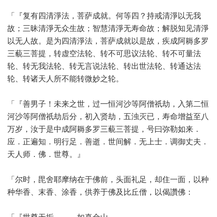
「『复有四清淨法，菩萨成就。何等四？持戒清淨以无我
故；三昧清淨无众生故；智慧清淨无寿命故；解脱知见清淨
以无人故。是为四清淨法，菩萨成就以是故，疾成阿耨多罗
三藐三菩提，转虚空法轮、转不可思议法轮、转不可量法
轮、转无我法轮、转无言说法轮、转出世法轮、转通达法
轮、转诸天人所不能转微妙之轮。
「『善男子！未来之世，过一恒河沙等阿僧祇劫，入第二恒
河沙等阿僧祇劫后分，初入贤劫，五浊灭已，寿命增益至八
万岁，汝于是中成阿耨多罗三藐三菩提，号曰弥勒如来．
应．正遍知．明行足．善逝．世间解．无上士．调御丈夫．
天人师．佛．世尊。』
「尔时，毘舍耶摩纳在于佛前，头面礼足，却住一面，以种
种华香、末香、涂香，供养于佛及比丘僧，以偈讚佛：