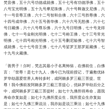
梵音佛，五十六号功德成就佛，五十七号有功德淨佛，五十
八号宝光明佛，五十九号摩尼珠佛，六十号释迦文尼佛，六
十一号音尊王佛，六十二号智和合佛，六十三号胜尊佛，六
十四号成华佛，六十五号善华佛，六十六号无怒佛，六十七
号日藏佛，六十八号尊乐佛，六十九号日明佛，七十号龙得
佛，七十一号金刚光明佛，七十二号称王佛，七十三号常光
明佛，七十四号相光明佛，七十五号删尼输佛，七十六号智
成就佛，七十七号音王佛，七十八号娑罗王那罗延藏佛，七
十九号火藏佛。
「善男子！尔时，梵志其最小子名离怖恼，在佛前住，白佛
言：『世尊！是七十九人，佛今已为现前授记，于遍敷优鉢
罗华劫愿爱世界人寿转多时，成阿耨多罗三藐三菩提。世
尊！我今佛前发阿耨多罗三藐三菩提心，优鉢罗华劫后分之
中，成阿耨多罗三藐三菩提时，如七十九佛所得寿命，愿我
寿命亦复如是；如七十九佛所度众生，我所度众生亦复如
是；如七十九佛三乘说法，我亦如是说三乘法；如七十九佛