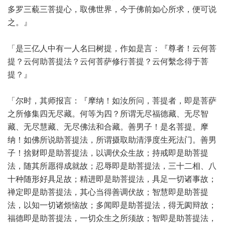
多罗三藐三菩提心，取佛世界，今于佛前如心所求，便可说
之。』
「是三亿人中有一人名曰树提，作如是言：『尊者！云何菩
提？云何助菩提法？云何菩萨修行菩提？云何繫念得于菩
提？』
「尔时，其师报言：『摩纳！如汝所问，菩提者，即是菩萨
之所修集四无尽藏。何等为四？所谓无尽福德藏、无尽智
藏、无尽慧藏、无尽佛法和合藏。善男子！是名菩提。摩
纳！如佛所说助菩提法，所谓摄取助清淨度生死法门。善男
子！捨财即是助菩提法，以调伏众生故；持戒即是助菩提
法，随其所愿得成就故；忍辱即是助菩提法，三十二相、八
十种随形好具足故；精进即是助菩提法，具足一切诸事故；
禅定即是助菩提法，其心当得善调伏故；智慧即是助菩提
法，以知一切诸烦恼故；多闻即是助菩提法，得无阂辩故；
福德即是助菩提法，一切众生之所须故；智即是助菩提法，