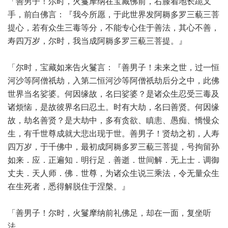
「善男子！尔时，火鬘摩纳在宝藏佛前，右膝着地长跪叉
手，前白佛言：『我今所愿，于此世界发阿耨多罗三藐三菩
提心，若有众生三毒等分，不能专心住于善法，其心不善，
寿四万岁，尔时，我当成阿耨多罗三藐三菩提。』
「尔时，宝藏如来告火鬘言：『善男子！未来之世，过一恒
河沙等阿僧祇劫，入第二恒河沙等阿僧祇劫后分之中，此佛
世界当名娑婆。何因缘故，名曰娑婆？是诸众生忍受三毒及
诸烦恼，是故彼界名曰忍土。时有大劫，名曰善贤。何因缘
故，劫名善贤？是大劫中，多有贪欲、瞋恚、愚痴、憍慢众
生，有千世尊成就大悲出现于世。善男子！贤劫之初，人寿
四万岁，于千佛中，最初成阿耨多罗三藐三菩提，号拘留孙
如来．应．正遍知．明行足．善逝．世间解．无上士．调御
丈夫．天人师．佛．世尊，为诸众生说三乘法，令无量众生
在生死者，悉得解脱住于涅槃。』
「善男子！尔时，火鬘摩纳前礼佛足，却在一面，复坐听
法。