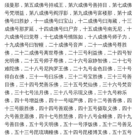
须曼那，第五成佛号持戒王，第六成佛号善持目，第七成佛
号梵增益，第八成佛号阎浮影，第九成佛号富楼那，第十成
佛号曰胜妙，十一成佛号曰宝山，十二成佛号曰海藏，十三
成佛号那罗延，十四成佛号曰尸弃，十五成佛号南无尼，十
六成佛号曰觉尊，十七成佛号憍陈如，十八成佛号师子力，
十九成佛号曰智幢，二十成佛号音声，二十一成佛号尊胜
佛，二十二成佛号离世尊佛，二十三号利益佛，二十四号智
光明佛，二十五号师子尊佛，二十六号寂静智佛，二十七号
难陀佛，二十八号尼拘罗王佛，二十九号金色目佛，三十号
得自在佛，三十一号曰乐佛，三十二号宝胜佛，三十三号善
目佛，三十四号梵善乐佛，三十五号梵仙佛，三十六号梵音
佛，三十七号法月佛，三十八号示现义佛，三十九号称乐
佛，四十号增益佛，四十一号端严佛，四十二号善香佛，四
十三号眼胜佛，四十四号善观佛，四十五号摄取义佛，四十
六号善意愿佛，四十七号胜慧佛，四十八号金幢佛，四十九
号善目佛，五十号天明佛，五十一号淨饭佛，五十二号善见
佛，五十三号毘琉璃幢佛，五十四号毘楼博叉佛，五十五号