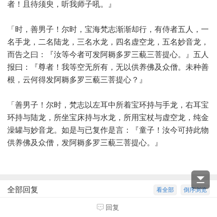
者！且待须臾，听我师子吼。』
「时，善男子！尔时，宝海梵志渐渐却行，有侍者五人，一
名手龙，二名陆龙，三名水龙，四名虚空龙，五名妙音龙，
而告之曰：『汝等今者可发阿耨多罗三藐三菩提心。』五人
报曰：『尊者！我等空无所有，无以供养佛及众僧。未种善
根，云何得发阿耨多罗三藐三菩提心？』
「善男子！尔时，梵志以左耳中所着宝环持与手龙，右耳宝
环持与陆龙，所坐宝床持与水龙，所用宝杖与虚空龙，纯金
澡罐与妙音龙。如是与已复作是言：『童子！汝今可持此物
供养佛及众僧，发阿耨多罗三藐三菩提心。』
全部回复
看全部
倒序浏览
回复