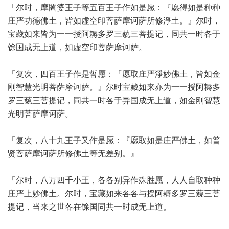
「尔时，摩闍婆王子等五百王子作如是愿：『愿得如是种种
庄严功德佛土，皆如虚空印菩萨摩诃萨所修淨土。』尔时，
宝藏如来皆为一一授阿耨多罗三藐三菩提记，同共一时各于
馀国成无上道，如虚空印菩萨摩诃萨。
「复次，四百王子作是誓愿：『愿取庄严淨妙佛土，皆如金
刚智慧光明菩萨摩诃萨。』尔时宝藏如来亦为一一授阿耨多
罗三藐三菩提记，同共一时各于异国成无上道，如金刚智慧
光明菩萨摩诃萨。
「复次，八十九王子又作是愿：『愿取如是庄严佛土，如普
贤菩萨摩诃萨所修佛土等无差别。』
「尔时，八万四千小王，各各别异作殊胜愿，人人自取种种
庄严上妙佛土。尔时，宝藏如来各各与授阿耨多罗三藐三菩
提记，当来之世各在馀国同共一时成无上道。