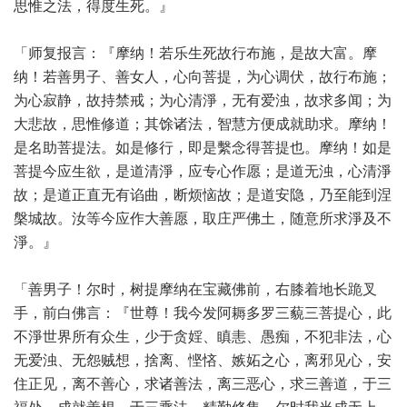
思惟之法，得度生死。』
「师复报言：『摩纳！若乐生死故行布施，是故大富。摩
纳！若善男子、善女人，心向菩提，为心调伏，故行布施；
为心寂静，故持禁戒；为心清淨，无有爱浊，故求多闻；为
大悲故，思惟修道；其馀诸法，智慧方便成就助求。摩纳！
是名助菩提法。如是修行，即是繫念得菩提也。摩纳！如是
菩提今应生欲，是道清淨，应专心作愿；是道无浊，心清淨
故；是道正直无有谄曲，断烦恼故；是道安隐，乃至能到涅
槃城故。汝等今应作大善愿，取庄严佛土，随意所求淨及不
淨。』
「善男子！尔时，树提摩纳在宝藏佛前，右膝着地长跪叉
手，前白佛言：『世尊！我今发阿耨多罗三藐三菩提心，此
不淨世界所有众生，少于贪婬、瞋恚、愚痴，不犯非法，心
无爱浊、无怨贼想，捨离、悭悋、嫉妬之心，离邪见心，安
住正见，离不善心，求诸善法，离三恶心，求三善道，于三