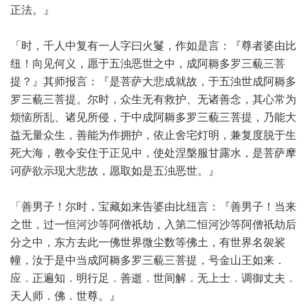
正法。』
「时，千人中复有一人字曰火鬘，作如是言：『尊者婆由比
纽！向见何义，愿于五浊恶世之中，成阿耨多罗三藐三菩
提？』其师报言：『是菩萨大悲成就故，于五浊世成阿耨多
罗三藐三菩提。尔时，众生无有救护、无诸善念，其心常为
烦恼所乱、诸见所侵，于中成阿耨多罗三藐三菩提，乃能大
益无量众生，善能为作拥护，依止舍宅灯明，兼复度脱于生
死大海，教令安住于正见中，使处涅槃服甘露水，是菩萨摩
诃萨欲示现大悲故，愿取如是五浊恶世。』
「善男子！尔时，宝藏如来告婆由比纽言：『善男子！当来
之世，过一恒河沙等阿僧祇劫，入第二恒河沙等阿僧祇劫后
分之中，东方去此一佛世界微尘数等佛土，有世界名袈裟
幢，汝于是中当成阿耨多罗三藐三菩提，号金山王如来．
应．正遍知．明行足．善逝．世间解．无上士．调御丈夫．
天人师．佛．世尊。』