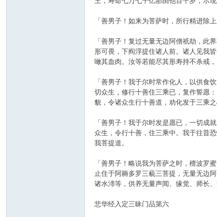
王，寿命七万七千亿那由他百千岁，示现
「善男子！如来为菩萨时，所行精进除上
「善男子！复过无量无边阿僧祇劫，此界
形可畏，下阎浮提住诸人前。诸人见我皆
噉其血肉。汝等若能尽其形寿持不杀戒，
「善男子！我于尔时常作化人，以供食饮
切众生，修行十善住三乘已，复作誓愿：
貌，令诸众生行十善道，劝化发于三乘之
「善男子！我于尔时发是愿已，一切成就
众生，令行十善，住三乘中。我于往昔恐
我菩提道。
「善男子！略说我为菩萨之时，檀波罗蜜
止住于阿耨多罗三藐三菩提，无量无边阿
诸水渧等，供养无量声闻、缘觉、师长、
悲华经入定三昧门品第六