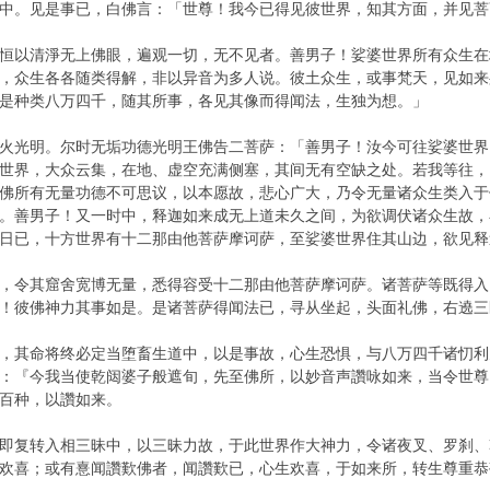
中。见是事已，白佛言：「世尊！我今已得见彼世界，知其方面，并见菩
恒以清淨无上佛眼，遍观一切，无不见者。善男子！娑婆世界所有众生在
，众生各各随类得解，非以异音为多人说。彼土众生，或事梵天，见如来
是种类八万四千，随其所事，各见其像而得闻法，生独为想。」
火光明。尔时无垢功德光明王佛告二菩萨：「善男子！汝今可往娑婆世界
世界，大众云集，在地、虚空充满侧塞，其间无有空缺之处。若我等往，
佛所有无量功德不可思议，以本愿故，悲心广大，乃令无量诸众生类入于
。善男子！又一时中，释迦如来成无上道未久之间，为欲调伏诸众生故，
日已，十方世界有十二那由他菩萨摩诃萨，至娑婆世界住其山边，欲见释
，令其窟舍宽博无量，悉得容受十二那由他菩萨摩诃萨。诸菩萨等既得入
！彼佛神力其事如是。是诸菩萨得闻法已，寻从坐起，头面礼佛，右遶三
，其命将终必定当堕畜生道中，以是事故，心生恐惧，与八万四千诸忉利
：『今我当使乾闼婆子般遮旬，先至佛所，以妙音声讚咏如来，当令世尊
百种，以讚如来。
即复转入相三昧中，以三昧力故，于此世界作大神力，令诸夜叉、罗刹、
欢喜；或有憙闻讚歎佛者，闻讚歎已，心生欢喜，于如来所，转生尊重恭