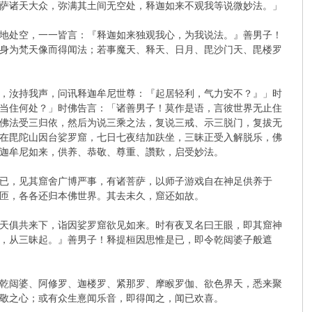
萨诸天大众，弥满其土间无空处，释迦如来不观我等说微妙法。」
地处空，一一皆言：『释迦如来独观我心，为我说法。』善男子！
身为梵天像而得闻法；若事魔天、释天、日月、毘沙门天、毘楼罗
，汝持我声，问讯释迦牟尼世尊：『起居轻利，气力安不？』」时
当住何处？」时佛告言：「诸善男子！莫作是语，言彼世界无止住
佛法受三归依，然后为说三乘之法，复说三戒、示三脱门，复拔无
在毘陀山因台娑罗窟，七日七夜结加趺坐，三昧正受入解脱乐，佛
迦牟尼如来，供养、恭敬、尊重、讚歎，启受妙法。
已，见其窟舍广博严事，有诸菩萨，以师子游戏自在神足供养于
匝，各各还归本佛世界。其去未久，窟还如故。
天俱共来下，诣因娑罗窟欲见如来。时有夜叉名曰王眼，即其窟神
，从三昧起。』善男子！释提桓因思惟是已，即令乾闼婆子般遮
乾闼婆、阿修罗、迦楼罗、紧那罗、摩睺罗伽、欲色界天，悉来聚
敬之心；或有众生憙闻乐音，即得闻之，闻已欢喜。