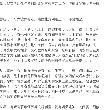
悉是我昔所劝化初发阿耨多罗三藐三菩提心，行檀波罗蜜，乃至般
菩提心，行六波罗蜜者。南西北方四维上下，亦复如是。
行足．善逝．世间解．无上士．调御丈夫．天人师．佛．世尊，今
世界，是中有佛号阿閦如来。复有阎浮世界，是中有佛，号日藏如
名胜功德，是中有佛，号龙自在如来。复有世界名善相，是中有
有世界名离垢光明，是中有佛，号自在称如来。复有世界名山光
，号光明意相如来。复有世界名和炽盛，是中有佛，号安和自在见
如是东方无量无边阿僧祇等现在诸佛，为诸众生转法轮者，未发无
波罗蜜，乃至般若波罗蜜，使得授阿耨多罗三藐三菩提记。」
见是事已，心生惊疑怪未曾有，即白佛言：「世尊！何因缘故，如
曰娑婆，是中有佛号释迦牟尼如来，今现在为四部众说本缘法。彼
我于尔时，随所至处，即得初受阿耨多罗三藐三菩提记。彼佛世尊
善男子！汝等今者谁能至彼娑婆世界，问讯彼佛起居轻利？」时诸
界来至于此，大地时时六种震动，雨种种华，见是事已，有无量百
各不知娑婆世界释迦牟尼所在方面。」
世界，有诸菩萨摩诃萨等充满侧塞，复有诸天龙神、乾闼婆、阿修