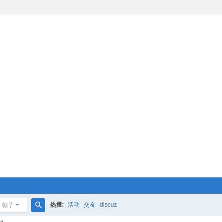
热搜:
活动
交友
discuz
帖子
搜