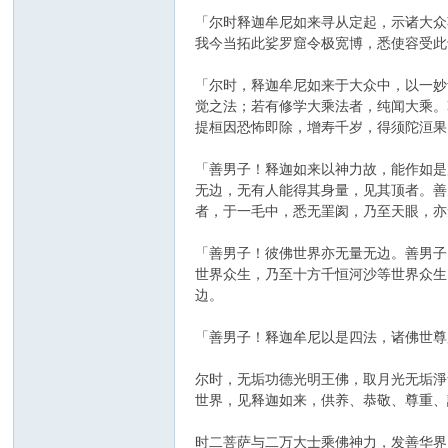
「尔时释迦牟尼如来寻从定起，示诸大众
我今当拓此娑罗窟令极宽博，悉使容受此
「尔时，释迦牟尼如来于大众中，以一妙
觉之法；若有修学大乘法者，纯闻大乘。
提桓因恐怖即除，增寿千岁，得须陀洹果
「善男子！释迦如来以神力故，能作如是
无边，无有人能得其身量，见其顶者。善
者，于一毛中，悉无罣阂，乃至天眼，亦
「善男子！彼佛世界亦无量无边。善男子
世界众生，乃至十方千恒河沙等世界众生
边。
「善男子！释迦牟尼以是四法，诸佛世尊
尔时，无垢功德光明王佛，取月光无垢淨
世界，见释迦如来，供养、恭敬、尊重、
时二菩萨与二万大士乘佛神力，发善华界