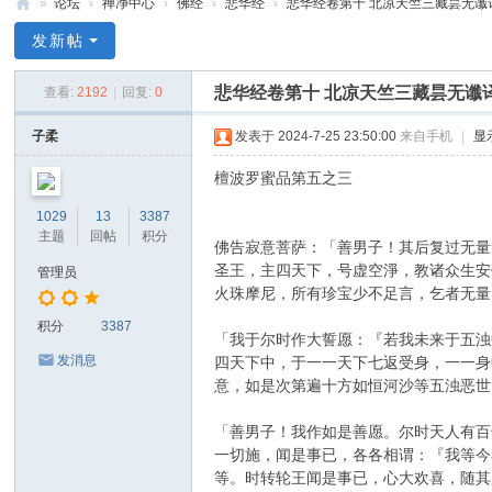
»
论坛
›
禅净中心
›
佛经
›
悲华经
›
悲华经卷第十 北凉天竺三藏昙无谶
禅
发新帖
净
悲华经卷第十 北凉天竺三藏昙无谶
查看:
2192
|
回复:
0
中
心
子柔
发表于 2024-7-25 23:50:00
来自手机
|
显
檀波罗蜜品第五之三
1029
13
3387
主题
回帖
积分
佛告寂意菩萨：「善男子！其后复过无量
圣王，主四天下，号虚空淨，教诸众生安
管理员
火珠摩尼，所有珍宝少不足言，乞者无量
积分
3387
「我于尔时作大誓愿：『若我未来于五浊
发消息
四天下中，于一一天下七返受身，一一身
意，如是次第遍十方如恒河沙等五浊恶世
「善男子！我作如是善愿。尔时天人有百
一切施，闻是事已，各各相谓：『我等今
等。时转轮王闻是事已，心大欢喜，随其