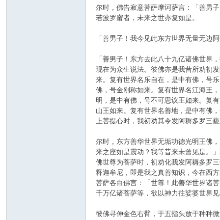
尔时，佛告寂意菩萨摩诃萨言：「善男子
若波罗蜜者，未来之世亦复如是。
「善男子！我今见此东方世界无量无边阿
「善男子！东方去此八十九亿诸佛世界，
现在为众生说法。彼佛亦是我昔所劝初发
来。复有世界名乐自在，是中有佛，号乐
佛，号金刚称如来。复有世界名江海王，
明，是中有佛，号不可思议王如来。复有
山王如来。复有世界名善地，是中有佛，
上菩提心时，我初劝其令发阿耨多罗三藐
尔时，东方善华世界无垢功德光明王佛，
来之座如是震动？我等昔来未曾见是。」
佛世尊为菩萨时，初劝化我发阿耨多罗三
释迦牟尼，即是我之真善知识，今在西方
菩萨各白佛言：「世尊！此善华世界诸菩
千万亿诸菩萨等，欲以神力往娑婆世界见
彼佛寻伸金色右臂，于五指头放于种种微