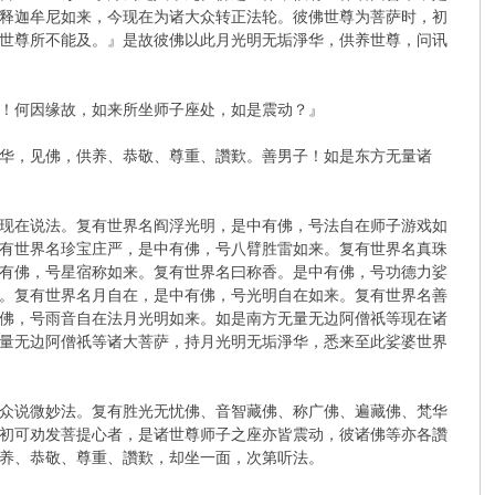
释迦牟尼如来，今现在为诸大众转正法轮。彼佛世尊为菩萨时，初
世尊所不能及。』是故彼佛以此月光明无垢淨华，供养世尊，问讯
！何因缘故，如来所坐师子座处，如是震动？』
华，见佛，供养、恭敬、尊重、讚歎。善男子！如是东方无量诸
现在说法。复有世界名阎浮光明，是中有佛，号法自在师子游戏如
有世界名珍宝庄严，是中有佛，号八臂胜雷如来。复有世界名真珠
有佛，号星宿称如来。复有世界名曰称香。是中有佛，号功德力娑
。复有世界名月自在，是中有佛，号光明自在如来。复有世界名善
佛，号雨音自在法月光明如来。如是南方无量无边阿僧祇等现在诸
量无边阿僧祇等诸大菩萨，持月光明无垢淨华，悉来至此娑婆世界
众说微妙法。复有胜光无忧佛、音智藏佛、称广佛、遍藏佛、梵华
初可劝发菩提心者，是诸世尊师子之座亦皆震动，彼诸佛等亦各讚
养、恭敬、尊重、讚歎，却坐一面，次第听法。