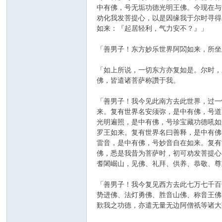
中有佛，号无垢功德光明王佛。今现在与
劝化我发菩提心，以是因缘我于尔时寻得
如来：『起居轻利，气力安不？』」
「善男子！东方妙乐世界阿閦如来，所坐
「如上所说，一切东方亦复如是。尔时，
佛，皆遣诸菩萨称讚于我。
「善男子！我今见此南方去此世界，过一
来。复有世界名安须弥，是中有佛，号道
光明遍照，是中有佛，号珍宝藏功德吼如
罗王如来。复有世界名曰善释，是中有佛
雷音，是中有佛，号妙音自在如来。复有
佛，悉是我昔为菩萨时，初可劝发菩提心
耆闍崛山，见佛、礼拜、供养、恭敬、尊
「善男子！我今复见西方去此七万七千百
势进佛、法灯勇佛、胜音山佛、称音王佛
歎我之功德，亦遣无量无边阿僧祇等诸大