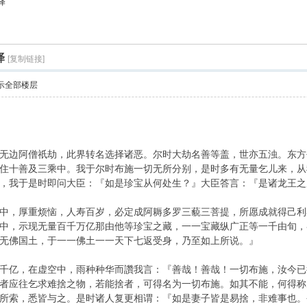
译
索
译
[复制链接]
示全部楼层
无边阿僧祇劫，此界转名选择诸恶。尔时大劫名善等盖，世亦五浊。东方
住十善及三乘中。我于尔时布施一切无所分别，是时多有无量乞儿来，从
，我于是时即问大臣：『如是珍宝从何处生？』大臣答言：『是诸龙王之
中，厚重烦恼，人寿百岁，必定成阿耨多罗三藐三菩提，所愿成就得己利
中，示现无量百千万亿那由他等珍宝之藏，一一宝藏纵广正等一千由旬，
无佛国土，于一一佛土一一天下七返受身，乃至如上所说。』
千亿，在虚空中，雨种种华而讚我言：『善哉！善哉！一切布施，汝今已
者应往乞求难捨之物，若能捨者，可得名为一切布施。如其不能，何得称
所索，悉皆与之。是时诸人复更相谓：『如是妻子皆是易捨，非难事也。