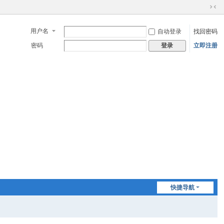
切
换
用户名
自动登录
找回密码
到
窄
密码
立即注册
登录
版
快捷导航