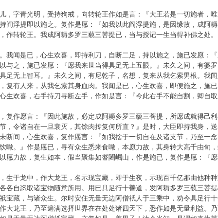
儿，字青光明，受持狗戒，向转轮王作如是言：『大王若是一切施者，唯
持阎浮提即以施之。复作是愿：『如我以此阎浮提施，是因缘故，成阿耨
，作转轮王。我成阿耨多罗三藐三菩提已，当与授记一生当得补佛之处。
。我闻是已，心生欢喜，即持利刀，自断二足，持以施之，施已发愿：『
以与之，施已发愿：『愿我来世当得具足无上五眼。』未久之间，有婆罗
具足无上智耳。』未久之间，有尼乾子，名想，复来从我乞索男根。我闻
，复有人来，从我乞索其身血肉。我闻是已，心生欢喜，即便施之，施已
心生欢喜，右手持刀寻断左手，作如是言：『今此右手不能自割，卿自取
，复作愿言：『因此施故，必定成阿耨多罗三藐三菩提，所愿成就得己利
节，令诸自在一旦衰灭，其馀肉抟复何所直？』是时，大臣即持我身，送
未断间，心生欢喜，复作愿言：『如我捨于一切自在及诸支节，乃至一念
饮噉。』作是愿已，寻有众生悉来食噉，本愿力故，其身转大高千由旬，
以愿力故，复生如本，假当聚集如耆闍崛山，作是施已，复作是愿：『愿
，生于龙中，作大龙王，名示现宝藏，即于生夜，示现百千亿那由他种种
各各自恣取诸宝物随意所用。用已具足行十善道，发阿耨多罗三藐三菩提
祇宝藏，与诸众生。尔时安住无量无边阿僧祇人于三乘中，劝令具足行十
作大龙王，乃至遍满选择世界在在处处诸四天下，悉作如是无量利益。乃