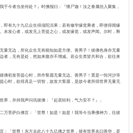
我于今者当坐何处？』时佛报曰：『憍尸迦！汝之眷属但入聚集，
，即有九十九亿众生得须陀洹果；若有修学缘觉乘者，即便得闻缘
。未发心者，或发无上菩提之心，或发缘觉，或发声闻。尔时，释
无量无边，所化众生无有能知如是方便。善男子！彼佛色身亦无量
边者，无有是处，然如来腹亦不增减。若众生类皆共和合，欲往来
彼佛初发菩提心时，所作誓愿无量无边。善男子！置是一恒河沙等
提心时，欲得具足一切智，故发大誓愿，是故今者所得世界无量无
世界，并持我声问讯彼佛：『起居轻利，气力安不？』」
二万菩萨白佛言：「世尊！如是！如是！我等今当乘佛神力，往彼
言：「世尊！东方去此八十九亿佛之世界，彼有世界名曰善华，是