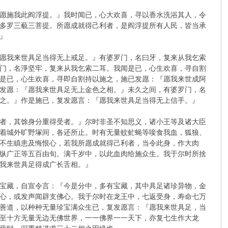
愿施我此阎浮提。』我时闻已，心大欢喜，寻以香水洗浴其人，令
多罗三藐三菩提。所愿成就得己利者，是阎浮提所有人民，皆当承
』
愿我来世具足当得无上戒足。』有婆罗门，名曰牙，复来从我乞索
门，名淨坚牢，复来从我乞索二耳。我闻是已，心生欢喜，寻自割
是已，心生欢喜，寻即自割持以施之，施已发愿：『愿我来世成阿
发愿：『愿我来世具足无上金色之相。』未久之间，有婆罗门，名
之。』作是施已，复发愿言：『愿我来世具足当得无上信手。』
者，其馀身分重得受者。』尔时非圣不知思义，诸小王等及诸大臣
着城外旷野塚间，各还所止。时有无量蚊虻蝇等唼食我血，狐狼、
不生瞋恚及悔恨心，若我所愿成就得己利者，当令此身，作大肉
纵广正等五百由旬。满千岁中，以此血肉给施众生。我于尔时所捨
我来世具足得成广长舌相。』
宝藏，自宣令言：『今是分中，多有宝藏，其中具足诸珍异物，金
心，或发声闻辟支佛心。我于尔时在龙王中，七返受身，寿命七万
善道，以种种无量珍宝满众生已，复发愿言：『愿我来世具足，当
至十方无量无边无佛世界，一一佛界一一天下，亦复七生作大龙