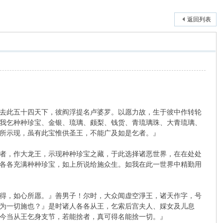
返回列表
去此五十四天下，彼阎浮提名卢婆罗。以愿力故，生于彼中作转轮
我乞种种珍宝、金银、琉璃、颇梨、钱货、青琉璃珠、大青琉璃、
所示现，虽有此宝惟供圣王，不能广及如是乞者。』
者，作大龙王，示现种种珍宝之藏，于此选择诸恶世界，在在处处
各各充满种种珍宝，如上所说给施众生。如我在此一世界中精勤用
得，如心所愿。』善男子！尔时，大众闻虚空淨王，诸天作字，号
为一切施也？』是时诸人各各从王，乞索后宫夫人、婇女及儿息
今当从王乞身支节，若能捨者，真可得名能捨一切。』