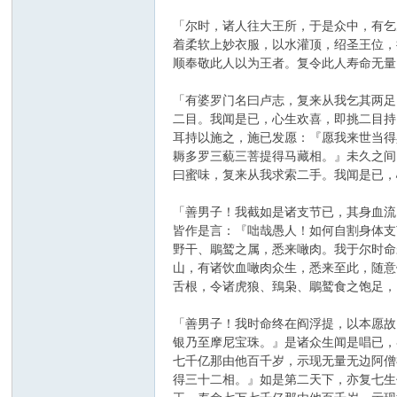
「尔时，诸人往大王所，于是众中，有乞
着柔软上妙衣服，以水灌顶，绍圣王位，
顺奉敬此人以为王者。复令此人寿命无量
「有婆罗门名曰卢志，复来从我乞其两足
二目。我闻是已，心生欢喜，即挑二目持
耳持以施之，施已发愿：『愿我来世当得
耨多罗三藐三菩提得马藏相。』未久之间
曰蜜味，复来从我求索二手。我闻是已，
「善男子！我截如是诸支节已，其身血流
皆作是言：『咄哉愚人！如何自割身体支
野干、鵰鹫之属，悉来噉肉。我于尔时命
山，有诸饮血噉肉众生，悉来至此，随意
舌根，令诸虎狼、鵄枭、鵰鹫食之饱足，
「善男子！我时命终在阎浮提，以本愿故
银乃至摩尼宝珠。』是诸众生闻是唱已，
七千亿那由他百千岁，示现无量无边阿僧
得三十二相。』如是第二天下，亦复七生