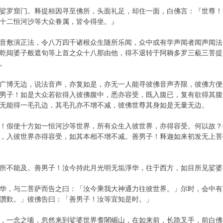
娑罗窟门。释提桓因寻至佛所，头面礼足，却住一面，白佛言：『世尊！
十二恒河沙等大众眷属，皆令得坐。』
音敷演正法，令八万四千诸根众生随所乐闻，众中或有学声闻者闻声闻法
乾闼婆子般遮旬等上首之众十八那由他，得不退转于阿耨多罗三藐三菩提
。
广博无边，说法音声，亦复如是，亦无一人能寻彼佛音声齐限，彼佛方便
男子！如是大众若欲得入彼佛腹中，悉亦容受，既入腹已，复有欲得其腹
无能得一毛孔边，其毛孔亦不增不减，彼佛世尊其身如是无量无边。
！假使十方如一恒河沙等世界，所有众生入彼世界，亦得容受。何以故？
，入彼世界亦得容受，如其本相不增不减。善男子！释迦如来初发无上菩
所不能及。善男子！汝今持此月光明无垢淨华，往于西方，如目所见娑婆
华，与二菩萨而告之曰：「汝今乘我大神通力往彼世界。」尔时，会中有
讚歎。」彼佛告曰：「善男子！汝等宜知是时。」
，一念之顷，忽然来到娑婆世界耆闍崛山，在如来前，长跪叉手，前白佛