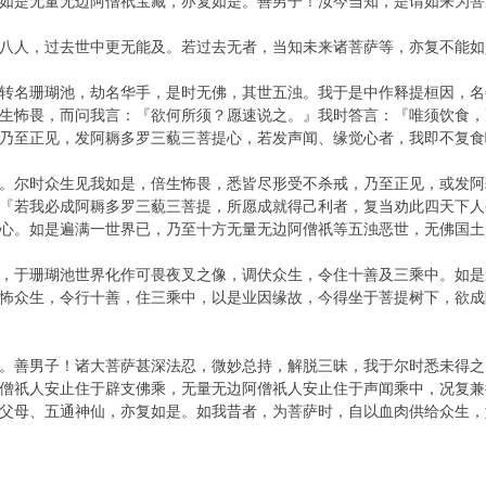
如是无量无边阿僧祇宝藏，亦复如是。善男子！汝今当知，是谓如来为菩
八人，过去世中更无能及。若过去无者，当知未来诸菩萨等，亦复不能如
转名珊瑚池，劫名华手，是时无佛，其世五浊。我于是中作释提桓因，名
生怖畏，而问我言：『欲何所须？愿速说之。』我时答言：『唯须饮食，
乃至正见，发阿耨多罗三藐三菩提心，若发声闻、缘觉心者，我即不复食
。尔时众生见我如是，倍生怖畏，悉皆尽形受不杀戒，乃至正见，或发阿
『若我必成阿耨多罗三藐三菩提，所愿成就得己利者，复当劝此四天下人
心。如是遍满一世界已，乃至十方无量无边阿僧祇等五浊恶世，无佛国土
，于珊瑚池世界化作可畏夜叉之像，调伏众生，令住十善及三乘中。如是
怖众生，令行十善，住三乘中，以是业因缘故，今得坐于菩提树下，欲成
。善男子！诸大菩萨甚深法忍，微妙总持，解脱三昧，我于尔时悉未得之
僧祇人安止住于辟支佛乘，无量无边阿僧祇人安止住于声闻乘中，况复兼
父母、五通神仙，亦复如是。如我昔者，为菩萨时，自以血肉供给众生，