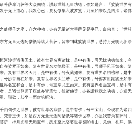
诸菩萨摩诃萨等大众围绕，讚歎世尊无量功德，作如是言：『娑婆世界有
发于无上道心，我发心已，复劝修集六波罗蜜，乃至如来以是四法，诸佛
之处师子之座，亦六种动，亦有无量诸大菩萨见是事已，白佛言：『世尊
东方无量无边阿僧祇等诸大菩萨，皆来到此娑婆世界，悉持月光明无垢淨
恒河沙等诸佛国土，彼有世界名离诸忧，是中有佛，号无忧功德如来，今
自在娑罗王如来。复有世界名功德楼王，是中有佛，号师子吼王如来。复
来。复有世界名天月，是中有佛，号火藏如来。复有世界名栴檀根，是中
，号妙音自在如来。复有世界名头兰若，是中有佛，号娑罗胜毘婆王如来
世界名宝和合，是中有佛，号宝掌龙王如来。复有世界名垂宝树，是中有
者，是诸世尊师子座处亦皆震动，彼诸佛等，亦各讚歎我之功德，亦遣无
重、讚歎，却坐一面次第听法。
千由旬佛之世界，彼有世界名寂静，是中有佛，号曰宝山，今现在为诸四
、梵音王佛，如是西方无量无边阿僧祇等诸佛世尊，亦是我昔为菩萨时，
菩萨，持月光明无垢宝华，悉来至此娑婆世界耆闍崛山，见佛、礼拜、供