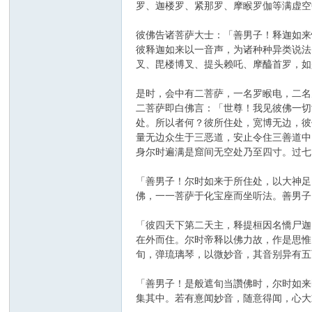
罗、迦楼罗、紧那罗、摩睺罗伽等满虚空
彼佛告诸菩萨大士：「善男子！释迦如来
彼释迦如来以一音声，为诸种种异类说法
叉、毘楼博叉、提头赖吒、摩醯首罗，如
是时，会中有二菩萨，一名罗睺电，二名
二菩萨即白佛言：「世尊！我见彼佛一切
处。所以者何？彼所住处，宽博无边，彼
量无边众生于三恶道，安止令住三善道中
身尔时遍满是窟间无空处乃至四寸。过七
「善男子！尔时如来于所住处，以大神足
佛，一一菩萨于化宝座而坐听法。善男子
「彼四天下第二天主，释提桓因名憍尸迦
在外而住。尔时帝释以佛力故，作是思惟
旬，弹琉璃琴，以微妙音，其音别异有五
「善男子！是般遮旬当讚佛时，尔时如来
集其中。若有憙闻妙音，随意得闻，心大