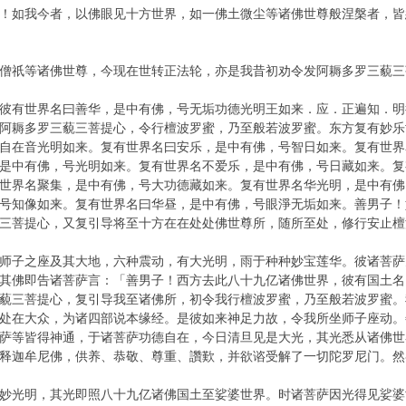
！如我今者，以佛眼见十方世界，如一佛土微尘等诸佛世尊般涅槃者，皆
僧祇等诸佛世尊，今现在世转正法轮，亦是我昔初劝令发阿耨多罗三藐三
彼有世界名曰善华，是中有佛，号无垢功德光明王如来．应．正遍知．明
阿耨多罗三藐三菩提心，令行檀波罗蜜，乃至般若波罗蜜。东方复有妙乐
自在音光明如来。复有世界名曰安乐，是中有佛，号智日如来。复有世界
是中有佛，号光明如来。复有世界名不爱乐，是中有佛，号日藏如来。复
世界名聚集，是中有佛，号大功德藏如来。复有世界名华光明，是中有佛
号知像如来。复有世界名曰华昼，是中有佛，号眼淨无垢如来。善男子！
三菩提心，又复引导将至十方在在处处佛世尊所，随所至处，修行安止檀
师子之座及其大地，六种震动，有大光明，雨于种种妙宝莲华。彼诸菩萨
其佛即告诸菩萨言：「善男子！西方去此八十九亿诸佛世界，彼有国土名
藐三菩提心，复引导我至诸佛所，初令我行檀波罗蜜，乃至般若波罗蜜。
处在大众，为诸四部说本缘经。是彼如来神足力故，令我所坐师子座动。
萨等皆得神通，于诸菩萨功德自在，今日清旦见是大光，其光悉从诸佛世
释迦牟尼佛，供养、恭敬、尊重、讚歎，并欲谘受解了一切陀罗尼门。然
妙光明，其光即照八十九亿诸佛国土至娑婆世界。时诸菩萨因光得见娑婆