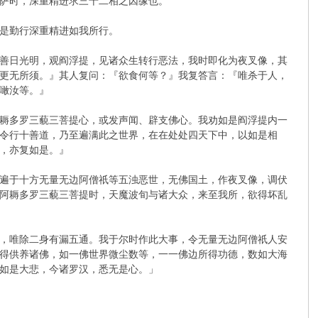
萨时，深重精进求三十二相之因缘也。
是勤行深重精进如我所行。
善日光明，观阎浮提，见诸众生转行恶法，我时即化为夜叉像，其
更无所须。』其人复问：『欲食何等？』我复答言：『唯杀于人，
噉汝等。』
耨多罗三藐三菩提心，或发声闻、辟支佛心。我劝如是阎浮提内一
令行十善道，乃至遍满此之世界，在在处处四天下中，以如是相
，亦复如是。』
遍于十方无量无边阿僧祇等五浊恶世，无佛国土，作夜叉像，调伏
阿耨多罗三藐三菩提时，天魔波旬与诸大众，来至我所，欲得坏乱
，唯除二身有漏五通。我于尔时作此大事，令无量无边阿僧祇人安
得供养诸佛，如一佛世界微尘数等，一一佛边所得功德，数如大海
如是大悲，今诸罗汉，悉无是心。」