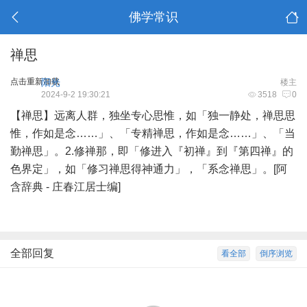
佛学常识
禅思
点击重新加载
阳光
楼主
2024-9-2 19:30:21
3518
0
【禅思】远离人群，独坐专心思惟，如「独一静处，禅思思
惟，作如是念……」、「专精禅思，作如是念……」、「当
勤禅思」。2.修禅那，即「修进入『初禅』到『第四禅』的
色界定」，如「修习禅思得神通力」，「系念禅思」。[阿
含辞典 - 庄春江居士编]
全部回复
看全部
倒序浏览