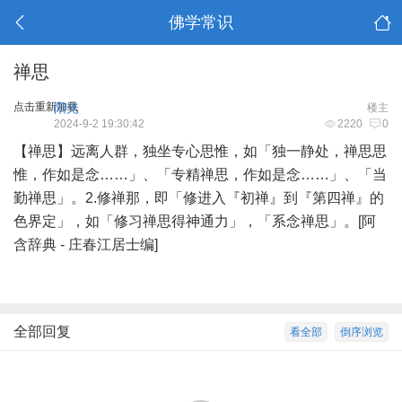
佛学常识
禅思
点击重新加载
阳光
楼主
2024-9-2 19:30:42
2220
0
【禅思】远离人群，独坐专心思惟，如「独一静处，禅思思
惟，作如是念……」、「专精禅思，作如是念……」、「当
勤禅思」。2.修禅那，即「修进入『初禅』到『第四禅』的
色界定」，如「修习禅思得神通力」，「系念禅思」。[阿
含辞典 - 庄春江居士编]
全部回复
看全部
倒序浏览