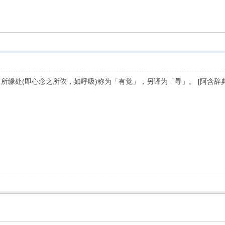
索
朝向所缘处(即心念之所依，如呼吸)称为「有觉」，另译为「寻」。 [阿含辞典