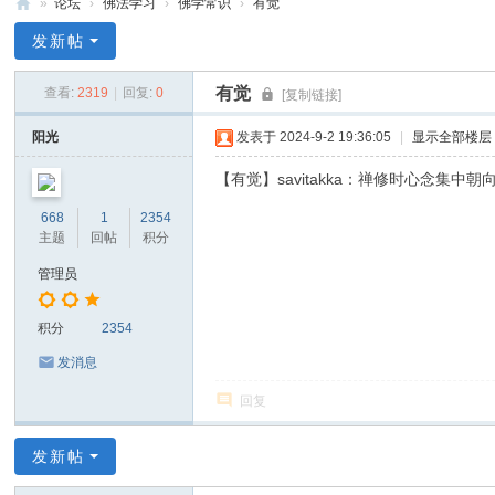
»
论坛
›
佛法学习
›
佛学常识
›
有觉
禅
发新帖
净
有觉
查看:
2319
|
回复:
0
[复制链接]
中
心
阳光
发表于 2024-9-2 19:36:05
|
显示全部楼层
【有觉】savitakka：禅修时心念集中
668
1
2354
主题
回帖
积分
管理员
积分
2354
发消息
回复
发新帖