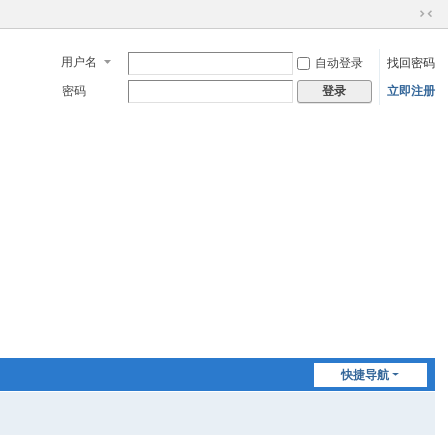
切
换
用户名
自动登录
找回密码
到
窄
密码
立即注册
登录
版
快捷导航