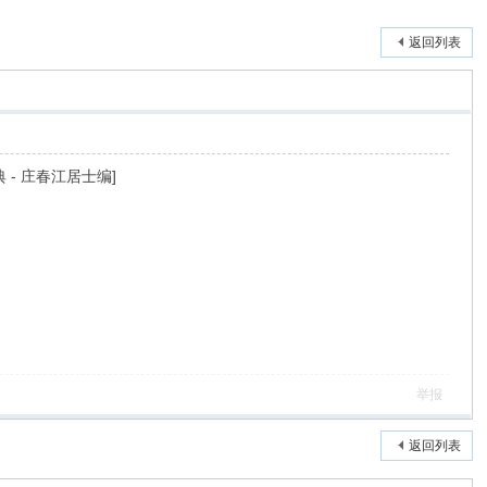
返回列表
 - 庄春江居士编]
举报
返回列表