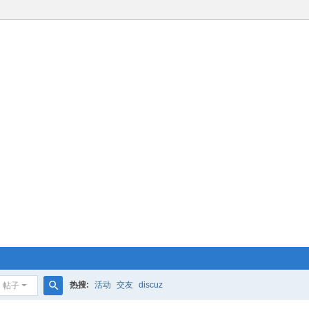
热搜:
活动
交友
discuz
帖子
搜