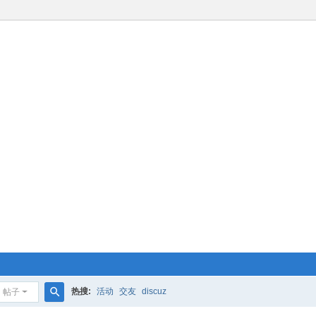
热搜:
活动
交友
discuz
帖子
搜