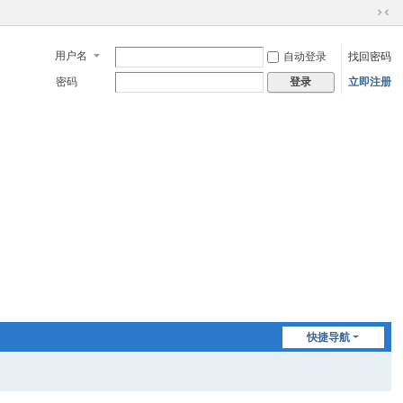
切
换
用户名
自动登录
找回密码
到
窄
密码
立即注册
登录
版
快捷导航