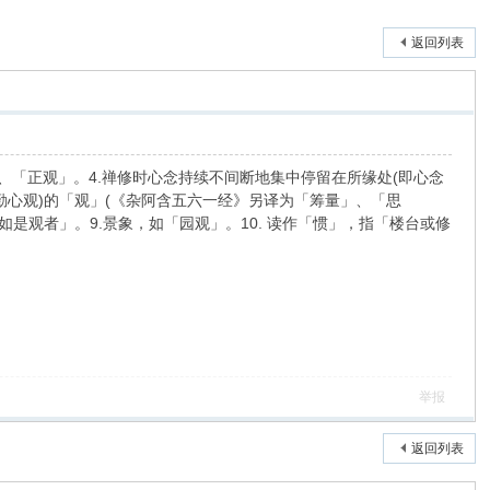
返回列表
三观」、「正观」。4.禅修时心念持续不间断地集中停留在所缘处(即心念
勤心观)的「观」(《杂阿含五六一经》另译为「筹量」、「思
如是观者」。9.景象，如「园观」。10. 读作「惯」，指「楼台或修
举报
返回列表