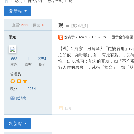
»
论坛
›
佛法学习
›
佛学常识
›
观
禅
发新帖
净
观
查看:
2336
|
回复:
0
[复制链接]
中
心
阳光
发表于 2024-9-2 19:37:06
|
显示全部楼层
【观】1.洞察，另音译为「毘婆舍那」(v
之所依，如呼吸)，如「有觉有观」，另
668
1
2354
惟」)。6.修习；能力的开发，如「不净
主题
回帖
积分
行人住的房舍」，或指「楼台」，如「从观
管理员
积分
2354
发消息
回复
发新帖