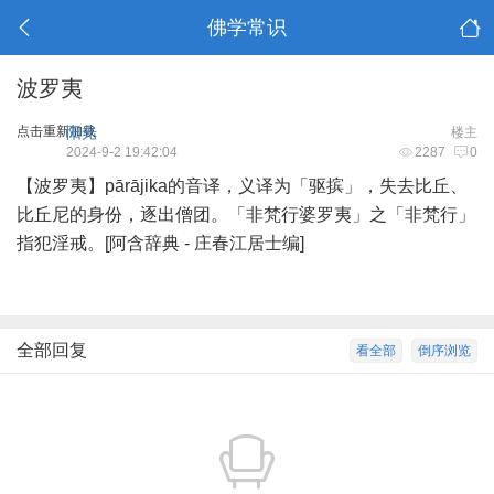
佛学常识
波罗夷
点击重新加载
阳光
楼主
2024-9-2 19:42:04
2287
0
【波罗夷】pārājika的音译，义译为「驱摈」，失去比丘、
比丘尼的身份，逐出僧团。「非梵行婆罗夷」之「非梵行」
指犯淫戒。[阿含辞典 - 庄春江居士编]
全部回复
看全部
倒序浏览