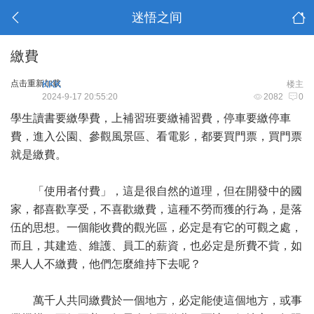
迷悟之间
繳費
点击重新加载
KKK
楼主
2024-9-17 20:55:20
2082
0
學生讀書要繳學費，上補習班要繳補習費，停車要繳停車
費，進入公園、參觀風景區、看電影，都要買門票，買門票
就是繳費。
「使用者付費」，這是很自然的道理，但在開發中的國
家，都喜歡享受，不喜歡繳費，這種不勞而獲的行為，是落
伍的思想。一個能收費的觀光區，必定是有它的可觀之處，
而且，其建造、維護、員工的薪資，也必定是所費不貲，如
果人人不繳費，他們怎麼維持下去呢？
萬千人共同繳費於一個地方，必定能使這個地方，或事