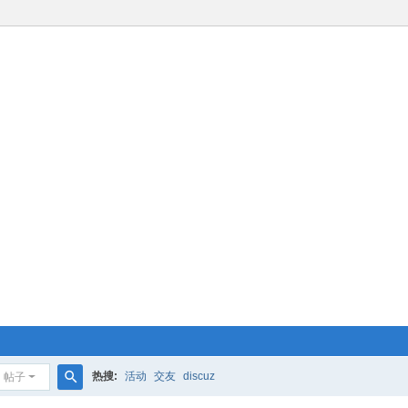
热搜:
活动
交友
discuz
帖子
搜