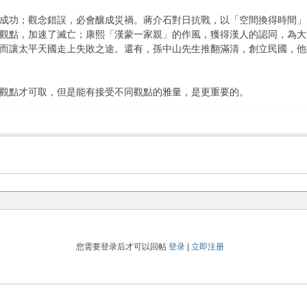
功；觀念錯誤，必會釀成災禍。蔣介石對日抗戰，以「空間換得時間」的
觀點，加速了滅亡；康熙「漢蒙一家親」的作風，獲得漢人的認同，為大
而讓太平天國走上失敗之途。還有，孫中山先生推翻滿清，創立民國，他
點才可取，但是能有接受不同觀點的雅量，是更重要的。
您需要登录后才可以回帖
登录
|
立即注册