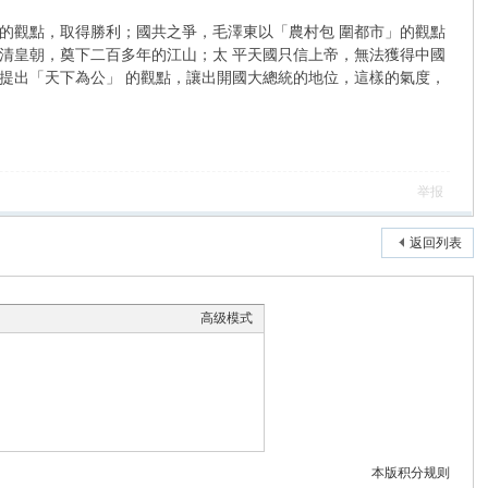
觀點，取得勝利；國共之爭，毛澤東以「農村包 圍都市」的觀點
清皇朝，奠下二百多年的江山；太 平天國只信上帝，無法獲得中國
提出「天下為公」 的觀點，讓出開國大總統的地位，這樣的氣度，
举报
返回列表
高级模式
本版积分规则