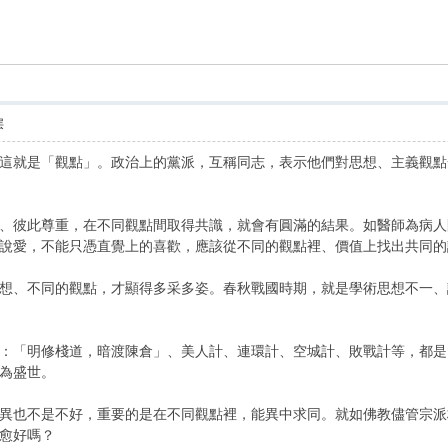
索
层
這就是「觀點」。政治上的黨派，互稱同志，表示他們對思想、主義觀點
彼此尊重，在不同觀點間取得共識，就會有圓滿的結果。如醫師為病人開
說愛，不能只憑直覺上的喜歡，應該從不同的觀點裡、價值上找出共同的
、不同的觀點，才顯得多采多姿。春秋戰國時期，就是學術思想不一、
「明修棧道，暗渡陳倉」、美人計、連環計、空城計、敗戰計等，都是
為盛世。
也不是不好，重要的是在不同觀點裡，能異中求同。就如佛教儘管宗派
愈好嗎？