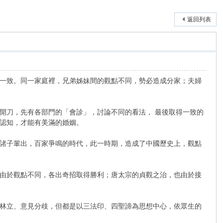
返回列表
一致。同一家庭裡，兄弟姊妹間的觀點不同，勢必造成分家；夫婦
刀，先有各部門的「會診」，討論不同的看法， 最後取得一致的
認知，才能有美滿的婚姻。
諸子輩出，百家爭鳴的時代，此一時期，造成了中國歷史上，觀點
由於觀點不同，各出奇招取得勝利；唐太宗的貞觀之治，也由於接
林立、意見分歧，但都是以三法印、四聖諦為思想中心，依眾生的