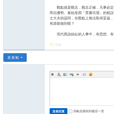
觀點就是觀念，觀念正確，凡事必定成
而佔優勢。秦始皇因「焚書坑儒」的錯誤
士大夫的認同，在觀點上無法取得妥協，
有誰能做到呢？
現代異說紛紜的人事中，有思想、有觀
回复
发新帖
回帖后跳转到最后一页
发表回复