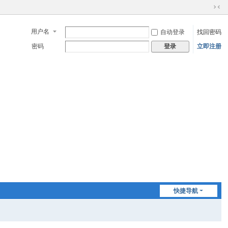
切
换
用户名
自动登录
找回密码
到
窄
密码
立即注册
登录
版
快捷导航