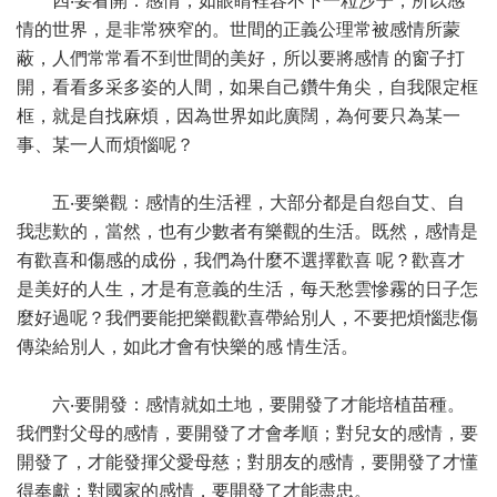
四‧要看開：感情，如眼睛裡容不下一粒沙子，所以感
情的世界，是非常狹窄的。世間的正義公理常被感情所蒙
蔽，人們常常看不到世間的美好，所以要將感情 的窗子打
開，看看多采多姿的人間，如果自己鑽牛角尖，自我限定框
框，就是自找麻煩，因為世界如此廣闊，為何要只為某一
事、某一人而煩惱呢？
五‧要樂觀：感情的生活裡，大部分都是自怨自艾、自
我悲歎的，當然，也有少數者有樂觀的生活。既然，感情是
有歡喜和傷感的成份，我們為什麼不選擇歡喜 呢？歡喜才
是美好的人生，才是有意義的生活，每天愁雲慘霧的日子怎
麼好過呢？我們要能把樂觀歡喜帶給別人，不要把煩惱悲傷
傳染給別人，如此才會有快樂的感 情生活。
六‧要開發：感情就如土地，要開發了才能培植苗種。
我們對父母的感情，要開發了才會孝順；對兒女的感情，要
開發了，才能發揮父愛母慈；對朋友的感情，要開發了才懂
得奉獻；對國家的感情，要開發了才能盡忠。