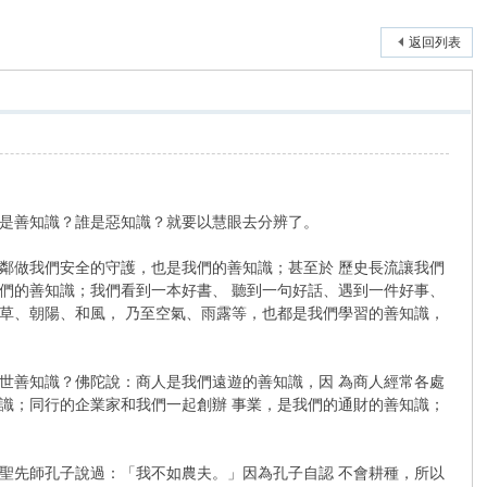
返回列表
是善知識？誰是惡知識？就要以慧眼去分辨了。
做我們安全的守護，也是我們的善知識；甚至於 歷史長流讓我們
們的善知識；我們看到一本好書、 聽到一句好話、遇到一件好事、
草、朝陽、和風， 乃至空氣、雨露等，也都是我們學習的善知識，
善知識？佛陀說：商人是我們遠遊的善知識，因 為商人經常各處
識；同行的企業家和我們一起創辦 事業，是我們的通財的善知識；
先師孔子說過：「我不如農夫。」因為孔子自認 不會耕種，所以