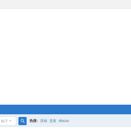
热搜:
活动
交友
discuz
帖子
搜