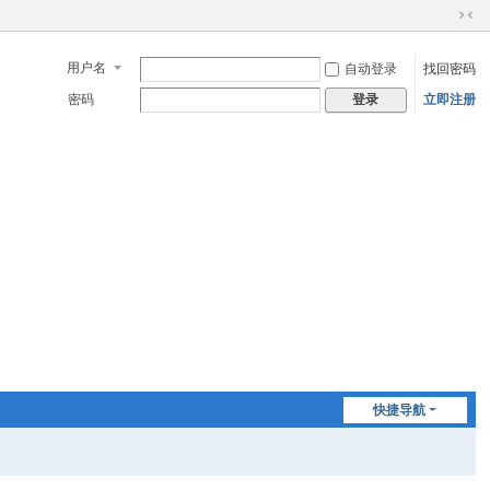
切
换
用户名
自动登录
找回密码
到
窄
密码
立即注册
登录
版
快捷导航