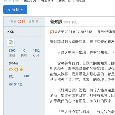
»
论坛
›
佛法学习
›
佛教文摘
›
迷悟之间
›
善知識
禅
发新帖
净
善知識
查看:
2119
|
回复:
0
[复制链接]
中
心
KKK
发表于 2024-9-17 20:58:55
|
显示全部楼
善知識是叫人遠離諸惡，奉行諸善的善友
1367
0
4481
人群之中有善知識，也有惡知識。善知
主题
回帖
积分
父母養育我們，是我們的善知識；師長
管理员
明古鑑今，歷史就是我們的善知識；現代
能給人歡喜、提升淨化人類心靈的，都是
积分
4481
甚至佛教「苦、空、無常」的義理，更是
发消息
《雜阿含經》裡載，何等人能為遠遊善
通商，知道何處有財富，那裡有風景，因
如果我們的心中有正見，有良好的觀念，
「三人行必有我師焉」，既是我的老師