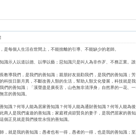
索
层
，是每個人生活在世間上，不能捨離的引導、不能缺少的老師。
識示人以道以德、以學以藝；惡知識只是叫人為非作歹、不務正業。誰
教導我們，是我們的善知識；親朋好友規勸我們，是我們的善知識；芳鄰
的科技日新月異，不斷改善人類的生活，幫助人類文化發展，科技就是我
我們的善知識；「溪聲盡是廣長舌，山色無非清淨身」自然界的一花、一
無言的善知識。
知識？何等人能為居家善知識？何等人能為通財善知識？何等人能為後世
此商人是我們遠遊的善知識；家庭裡貞節賢良的妻子，是我們居家的善知
這個正見就是我們後世永恆的善知識。
，就是我的善知識；愚者也有一得，愚者的一得，也是我的善知識；至聖