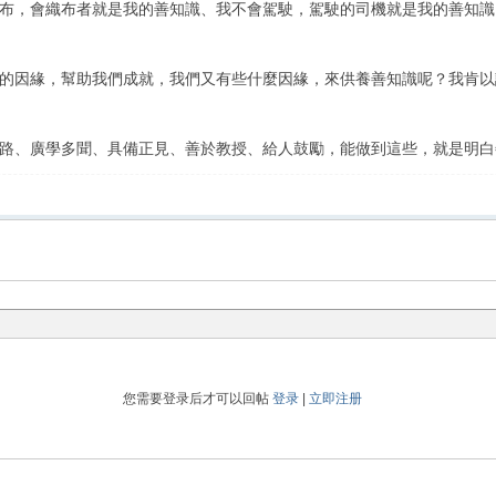
布，會織布者就是我的善知識、我不會駕駛，駕駛的司機就是我的善知識
因緣，幫助我們成就，我們又有些什麼因緣，來供養善知識呢？我肯以
、廣學多聞、具備正見、善於教授、給人鼓勵，能做到這些，就是明白
您需要登录后才可以回帖
登录
|
立即注册