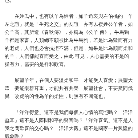
也。
在姓氏中，也有以羊為姓者，如羊角哀與左伯桃的「羊
左之誼」就是「生死之交」的友誼；亦有以複姓公羊者，如
公羊高，其所造《春秋傳》，亦稱為《公羊 傳》。牛馬狗
羊都是家畜，人類總不願被比為牛馬狗，若是比為猛而有力
的老虎，人們也必會抗拒不滿，但是，如果是比為順而柔和
的羊，人們卻能喜而受之，由此 可見，人心需要的不是凶
猛有力，需要的是祥和歡喜。
展望羊年，在個人要溫柔和平，才能受人喜愛；展望大
眾，要能樂群尊重，才能共有共榮；展望社會，不要黨同伐
異，改虎的凶性為羊的柔性，則無有不圓滿也。
「洋洋得意」這不是我們每個人心情的寫照嗎？「洋洋
盈耳」這不是人際間和平的聲音嗎？「洋洋喜氣」這不是人
我之間歡喜的交心嗎？「洋洋大觀」這不是國家一片興隆的
氣象嗎？