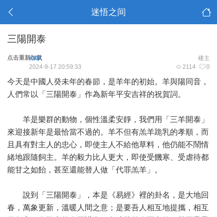
迷悟之间
三陽開泰
点击重新加载
KKK
楼主
2024-9-17 20:59:33
2114
0
今天是中國人癸未年的春節，是羊年的初始。羊與陽同音，
人們常以「三陽開泰」作為新年平安吉祥的祝賀詞。
羊是樂群的動物，個性溫柔安靜，我們用「三羊開泰」
來迎接新年是最恰當不過的。羊不但有羔羊跪乳的孝順，而
且具有對主人的忠心，即使主人不給他草料，他仍能不鬧情
緒地跟隨飼主。羊的毅力比人更大，即使受饑寒、受虐待都
能甘之如飴，甚至還能替人做「代罪羔羊」。
說到「三陽開泰」，本是《易經》裡的卦名，是大地回
春，萬象更新，溫暖人間之意；是要吾人相互地提攜，相互