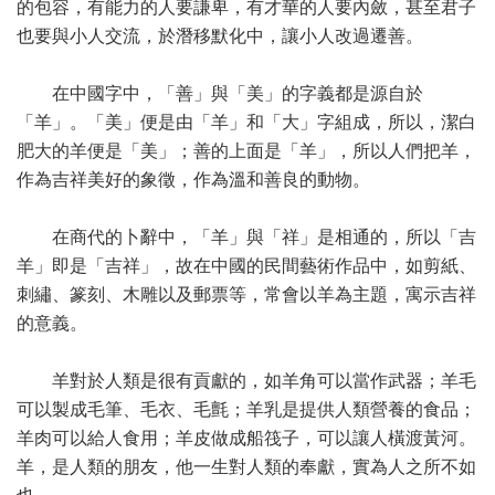
的包容，有能力的人要謙卑，有才華的人要內斂，甚至君子
也要與小人交流，於潛移默化中，讓小人改過遷善。
在中國字中，「善」與「美」的字義都是源自於
「羊」。「美」便是由「羊」和「大」字組成，所以，潔白
肥大的羊便是「美」；善的上面是「羊」，所以人們把羊，
作為吉祥美好的象徵，作為溫和善良的動物。
在商代的卜辭中，「羊」與「祥」是相通的，所以「吉
羊」即是「吉祥」，故在中國的民間藝術作品中，如剪紙、
刺繡、篆刻、木雕以及郵票等，常會以羊為主題，寓示吉祥
的意義。
羊對於人類是很有貢獻的，如羊角可以當作武器；羊毛
可以製成毛筆、毛衣、毛氈；羊乳是提供人類營養的食品；
羊肉可以給人食用；羊皮做成船筏子，可以讓人橫渡黃河。
羊，是人類的朋友，他一生對人類的奉獻，實為人之所不如