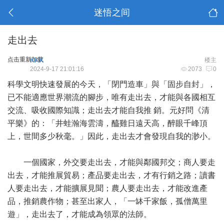
迷悟之间
走出去
点击重新加载
KKK
楼主
2024-9-17 21:01:16
2073
0
科學文明快速發展的今天，「閉門造車」與「固步自封」，
已不能適應世界潮流的腳步，唯有走出去，才能與各國相互
交流、吸收國際知識；走出去才能自我推 銷。元好問《清
平樂》的：「井蛙瀚海雲濤，醯雞日遠天高，醉眼千峰頂
上，世間多少秋毫。」因此，走出去才會發現自我的渺小。
一個國家，外交要走出去，才能與鄰國邦交；商人要走
出去，才能推展貿易；產品要走出去，才有行銷之路；讀書
人要走出去，才能擴展見聞；農人要走出去，才能改進產
品，推銷農作物；甚至出家人，「一缽千家飯，孤僧萬里
遊」，走出去了，才能成為領眾的法師。