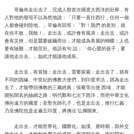
哥倫布走出去了，完成人類首次橫渡大西洋的壯舉，有
人對他的發現不以為然地說：「只要一直往西行，任何一個
人都會碰到陸地。」哥倫布回答：「對！我們 的差別，就
在你不敢，我敢！」走出去，或許會有風浪；走出去，或許
會有災殃，但是蠶要破繭而出，才能成為美麗的蝴蝶；人也
要有險難，才能茁壯。俗語有句 話：「你心愛的孩子，要
讓他走出去。」如此才能讓他成長。
走出去，有冒險；走出去，需要探索；走出去了，就有
不同的因緣。中世紀的佛教大使們，到印度求法，因為走出
去了，才能帶回佛教的三藏經典；張騫等出使 西域，才能
開拓聞名的絲綢之路；明代鄭和七次下西洋，而把中華文化
傳向遠方的國度；至聖先師孔子，也是走出去，推行仁義，
乃至佛陀也是走遍五印度，將佛法 弘傳開來。
走出去，才能世界化、國際化。如漢、唐時期，因外交