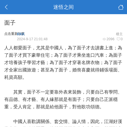
迷悟之间
面子
点击重新加载
KKK
楼主
2024-9-17 21:01:48
2096
0
人人都愛面子，尤其是中國人，為了面子才去讀書上進；為
了面子才買下豪華住宅；為了面子才乘坐進口汽車；為面子
才培養孩子學習才藝；為了面子才穿著名牌衣物；為了面子
才全家出國旅遊；甚至為了面子，婚喪喜慶就得鋪張場面、
耗資高額。
其實，面子不一定要靠外表來裝飾，只要自己有學問、
有品德、有才藝、有人緣那就是有面子；只要自己正派穩
重，受人肯定，那就是給他面子，對他歌功頌德。
中國人喜歡講關係、套交情、論人情，因此，江湖好漢