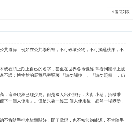
返回列表
公共道德，例如在公共場所裡，不可破壞公物，不可擾亂秩序，不
或石頭上刻上自己的名字，甚至在世界各地也經 常看到牆壁上被
進不誤；博物館的展覽品旁豎著 「請勿觸摸」、「請勿照相」，仍
，這些現象已經少見。但是國人出外旅行，大街 小巷，搭機乘
便下一個人使用」。但是只要一經三 個人使用後，必然一塌糊塗，
總不肯隨手把水龍頭關好；開了電燈，也不知節約能源，不肯隨手