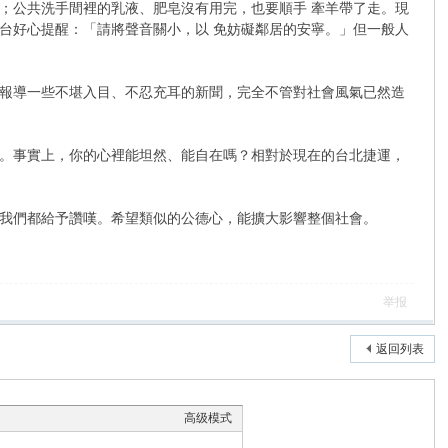
公共洗手間裡的乳液、肥皂沒有用完，也要順手 牽羊帶了走。現
台好心提醒：「請將聲音關小，以 免妨礙鄰居的安寧。」但一般人
報導一些不堪入目、不忍充耳的新聞，完全不管對社會風氣已然造
。事實上，你的心裡能坦然、能自在嗎？相對於現在的台北捷運，
我們都給予讚嘆。希望類似的公德心，能擴大影響整個社會。
举报
返回列表
高级模式