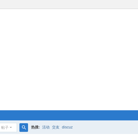
热搜:
活动
交友
discuz
帖子
搜