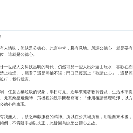
索
层
有人情味，但缺乏公德心。此言中肯，且有見地。所謂公德心，就是要有
位，這就是公德心。
一世紀人文科技昌明的時代，仍然可見一些人出外遊山玩水，喜歡在樹木
禁止抽煙」，癮君子還是照抽不誤；門口已經寫上「敬請止步」，還是照
孤行，我行我素。
，任意丟棄垃圾的現象，舉目可見。近年來隨著教育普及，生活水準提高
。尤其乘坐飛機時，飛機裡的洗手間都寫著：「使用後請整理乾淨，以方
公德心的表現。
我無人」，缺乏奉獻服務的精神。所以在公共場所裡，用過自來水後，
傾倒，不肯隨手加以扶正，此皆因為缺乏公德心之故。