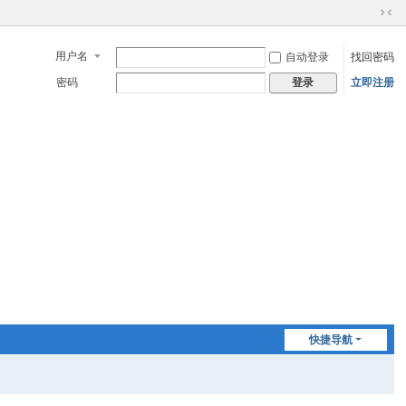
切
换
用户名
自动登录
找回密码
到
窄
密码
立即注册
登录
版
快捷导航