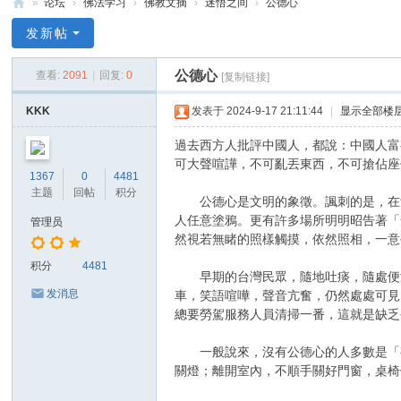
»
论坛
›
佛法学习
›
佛教文摘
›
迷悟之间
›
公德心
禅
发新帖
净
公德心
查看:
2091
|
回复:
0
[复制链接]
中
心
KKK
发表于 2024-9-17 21:11:44
|
显示全部楼
過去西方人批評中國人，都說：中國人富
可大聲喧譁，不可亂丟東西，不可搶佔座
1367
0
4481
主题
回帖
积分
公德心是文明的象徵。諷刺的是，在廿
人任意塗鴉。更有許多場所明明昭告著「
管理员
然視若無睹的照樣觸摸，依然照相，一意
积分
4481
早期的台灣民眾，隨地吐痰，隨處便溺
发消息
車，笑語喧嘩，聲音亢奮，仍然處處可見
總要勞駕服務人員清掃一番，這就是缺乏
一般說來，沒有公德心的人多數是「有
關燈；離開室內，不順手關好門窗，桌椅