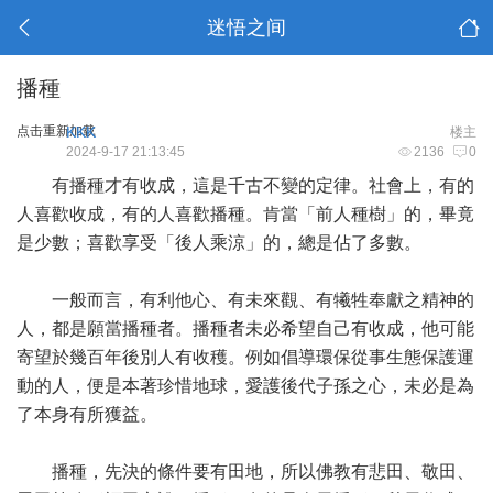
迷悟之间
播種
点击重新加载
KKK
楼主
2024-9-17 21:13:45
2136
0
有播種才有收成，這是千古不變的定律。社會上，有的
人喜歡收成，有的人喜歡播種。肯當「前人種樹」的，畢竟
是少數；喜歡享受「後人乘涼」的，總是佔了多數。
一般而言，有利他心、有未來觀、有犧牲奉獻之精神的
人，都是願當播種者。播種者未必希望自己有收成，他可能
寄望於幾百年後別人有收穫。例如倡導環保從事生態保護運
動的人，便是本著珍惜地球，愛護後代子孫之心，未必是為
了本身有所獲益。
播種，先決的條件要有田地，所以佛教有悲田、敬田、