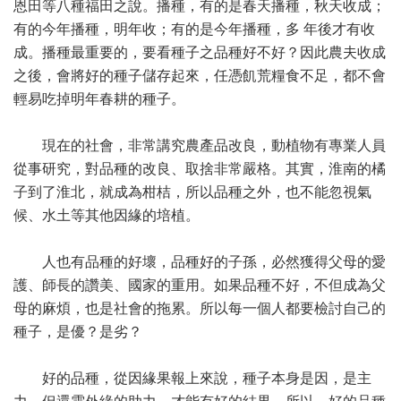
恩田等八種福田之說。播種，有的是春天播種，秋天收成；
有的今年播種，明年收；有的是今年播種，多 年後才有收
成。播種最重要的，要看種子之品種好不好？因此農夫收成
之後，會將好的種子儲存起來，任憑飢荒糧食不足，都不會
輕易吃掉明年春耕的種子。
現在的社會，非常講究農產品改良，動植物有專業人員
從事研究，對品種的改良、取捨非常嚴格。其實，淮南的橘
子到了淮北，就成為柑桔，所以品種之外，也不能忽視氣
候、水土等其他因緣的培植。
人也有品種的好壞，品種好的子孫，必然獲得父母的愛
護、師長的讚美、國家的重用。如果品種不好，不但成為父
母的麻煩，也是社會的拖累。所以每一個人都要檢討自己的
種子，是優？是劣？
好的品種，從因緣果報上來說，種子本身是因，是主