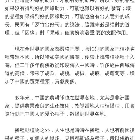
力，但還需外緣的助力，才能有好的結果。所以，好的品種
如果沒有得到好的因緣助力，可能也難以有好的 發育；壞
的品種如果得到好的因緣助力，可能也會有出人意外的成
長。民間有「歹竹出好筍」的說法，這雖未必是絕對的道
理，但「因緣」對「果報」確實扮演著重 要的支配作用。
現在全世界的國家都嚴格把關，害怕別的國家把植物劣
種帶進本國，所以諸如美國的海關，便禁止攜帶植物種子入
關。但二千多年前佛教從印度傳入中國時，許多經由西域傳
道的高僧，帶來了胡瓜、胡桃、胡椒、胡麻、胡蘿蔔等，增
加了中國的蔬菜種類，貢獻良多。
多年來，中國的農耕隊也在世界各地，尤其是非洲國
家，提供農業改良的生產技術，指導當地人種植播種，用實
際行動把中國人的愛心種子，散播到世界各地。
播種動植物之外，人生也是時時在播種，人也有前因後
果的種子，如個人的思想、見解都能成為種子，所以佛教徒