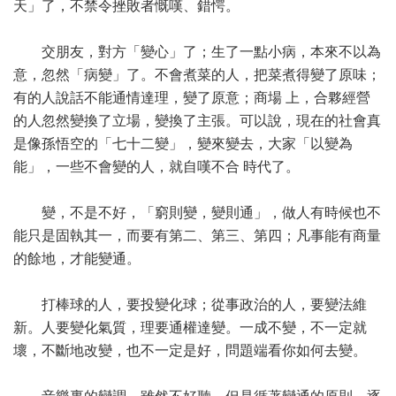
天」了，不禁令挫敗者慨嘆、錯愕。
交朋友，對方「變心」了；生了一點小病，本來不以為
意，忽然「病變」了。不會煮菜的人，把菜煮得變了原味；
有的人說話不能通情達理，變了原意；商場 上，合夥經營
的人忽然變換了立場，變換了主張。可以說，現在的社會真
是像孫悟空的「七十二變」，變來變去，大家「以變為
能」，一些不會變的人，就自嘆不合 時代了。
變，不是不好，「窮則變，變則通」，做人有時候也不
能只是固執其一，而要有第二、第三、第四；凡事能有商量
的餘地，才能變通。
打棒球的人，要投變化球；從事政治的人，要變法維
新。人要變化氣質，理要通權達變。一成不變，不一定就
壞，不斷地改變，也不一定是好，問題端看你如何去變。