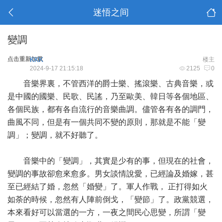
迷悟之间
變調
点击重新加载
KKK
楼主
2024-9-17 21:15:18
2125
0
音樂界裏，不管西洋的爵士樂、搖滾樂、古典音樂，或
是中國的國樂、民歌、民謠，乃至歐美、韓日等各個地區、
各個民族，都有各自流行的音樂曲調。儘管各有各的調門，
曲風不同，但是有一個共同不變的原則，那就是不能「變
調」；變調，就不好聽了。
音樂中的「變調」，其實是少有的事，但現在的社會，
變調的事故卻愈來愈多。男女談情說愛，已經論及婚嫁，甚
至已經結了婚，忽然「婚變」了。軍人作戰， 正打得如火
如荼的時候，忽然有人陣前倒戈，「變節」了。政黨競選，
本來看好可以當選的一方，一夜之間民心思變，所謂「變