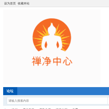
设为首页
收藏本站
论坛