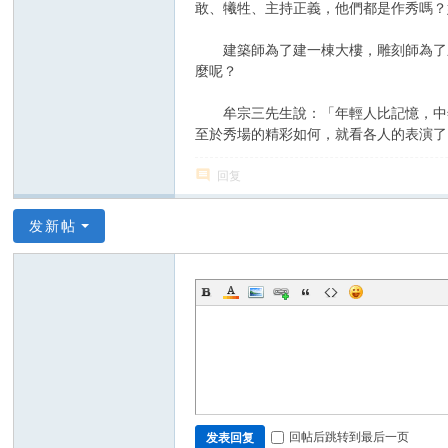
敢、犧牲、主持正義，他們都是作秀嗎？
建築師為了建一棟大樓，雕刻師為了雕
麼呢？
牟宗三先生說：「年輕人比記憶，中年
至於秀場的精彩如何，就看各人的表演了
回复
发新帖
回帖后跳转到最后一页
发表回复