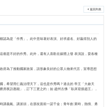
返回列表
都認為是「作秀」。此中意味著好表演、好求虛名、好贏得別人的
都是不好的作秀。此外，還有人喜歡在媒體上發 表演說，耍各種
政府為了推動國家政策，請形象良好的公眾人物來代言，宣導思想
，希望用仁義治理天下，這也是作秀嗎？過去的 帝王「大赦天
磨房夜訪惠能」，訂下三更之約；如 趙州古佛「臥床迎接趙王」，
講義氣、講派頭，在朋友面前一諾千金；青年創 業時，熱情、勇