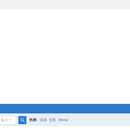
热搜:
活动
交友
discuz
帖子
搜