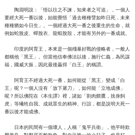
陶淵明說：「悟以往之不諫，知來者之可追」，一個人
要經大死一番以後，始能覺悟「過去種種譬如昨日死，未來
種種猶如今日生」。一個經過大死一番之後重生的生命，就
例如蛇脫皮、蟬脫衣、龍蝦脫殼，才能有另外的一番成就。
印度的阿育王，本來是一個殘暴好戰的侵略者，一般人
都稱他「黑王」。但當他信奉佛法以後，施行仁義，為民謀
福，國威大振，因此最後贏得「白王」的稱謂。
阿育王不經過大死一番，如何能從「黑王」變成「白
王」呢？一個人沒有「放下屠刀」，如何能「立地成佛」
呢？所以佛陀在《本生譚》裡，諸如「割肉餵鷹，捨身飼
虎」等犧牲自我、成就眾生的精神、行誼，都是說明大死一
番以後才能成佛。
日本的民間有一個壞人，人稱「鬼平兵衛」，他平時欺