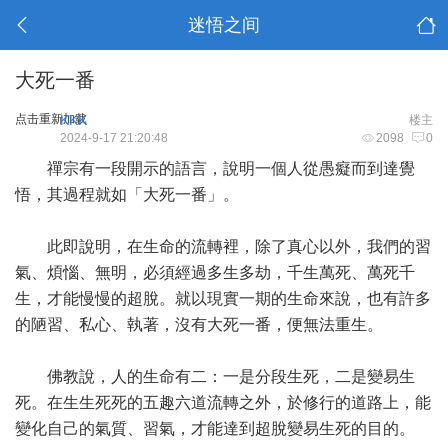
迷悟之间
大死一番
点击重新加载
KKK
楼主
2024-9-17 21:20:48
2098
0
禪宗有一段開示的語言，說明一個人從愚癡而到達覺
悟，其過程就如「大死一番」。
此即說明，在生命的流轉裡，除了真心以外，我們的習
氣、煩惱、無明，必須經過多生多劫，千生萬死、萬死千
生，才能慢慢的超脫。就以現實一期的生命來說，也有許多
的陋習、私心、執著，沒有大死一番，便無法重生。
佛教說，人的生命有二：一是分段生死，二是變易生
死。在生生死死的五趣六道流轉之外，於修行的道路上，能
變化自己的氣質、習氣，才能達到超脫變易生死的目的。