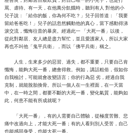
壓善良，對鄰居百般欺負，對自己唯一的小兒子，也是打
罵、虐待。有一天，在他萬分飢餓時，聽到有人 對他的小
兒子說：「給你的飯，你為何不吃？」兒子回答道：「我要
留給爸爸吃！」兒子的話忽然觸動他的真心，當下感動得涕
淚交流，懺悔往昔的暴戾。經過此一 「大死一番」以後，
從此對鄰居、友人總是盡力幫忙，並且愛護家人，所以大家
再也不叫他「鬼平兵衛」，而以「佛平兵衛」稱之。
人生，生來多少的惡習、過失，都不重要，只要自己肯
懺悔，能夠大死一番，總會得救。例如，講話粗俗，假如你
自我檢討，可能就會改變語言；你的行為惡 劣，經過自我
克制，就能脫胎換骨。所以一個人在一生裡面，在一天當
中，在一時之間，都要不斷的大死一番，變化氣質，能夠如
此，何患不能有所成就呢？
「大死一番」，有的人需要自己體驗，從極度苦難、悲
痛中改過向上，才能大死一番；有的人看到別人受苦，自己
也能感同身受，也能大死一番。