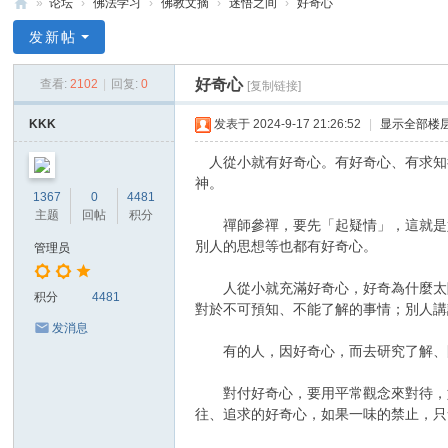
»
论坛
›
佛法学习
›
佛教文摘
›
迷悟之间
›
好奇心
禅
发新帖
净
好奇心
查看:
2102
|
回复:
0
[复制链接]
中
心
KKK
发表于 2024-9-17 21:26:52
|
显示全部楼
人從小就有好奇心。有好奇心、有求知
神。
1367
0
4481
主题
回帖
积分
禪師參禪，要先「起疑情」，這就是好
別人的思想等也都有好奇心。
管理员
人從小就充滿好奇心，好奇為什麼太陽
积分
4481
對於不可預知、不能了解的事情；別人講
发消息
有的人，因好奇心，而去研究了解、開
對付好奇心，要用平常觀念來對待，如
往、追求的好奇心，如果一味的禁止，只