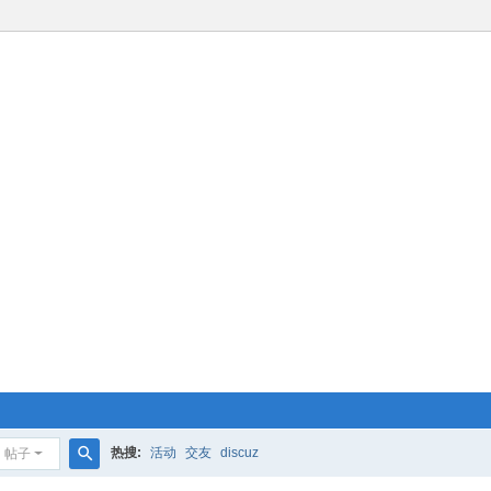
热搜:
活动
交友
discuz
帖子
搜