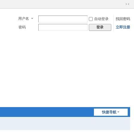
切
换
用户名
自动登录
找回密码
到
窄
密码
立即注册
登录
版
快捷导航