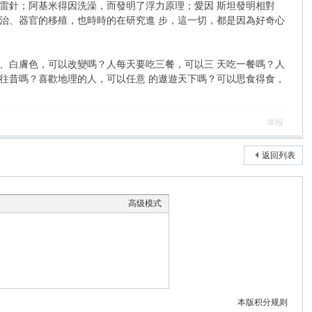
針；阿基米得因洗澡，而發明了浮力原理；愛因 斯坦發明相對
治、器官的移殖，也時時的在研究進 步，這一切，都是因為好奇心
白膚色，可以改變嗎？人每天要吃三餐，可以三 天吃一餐嗎？人
往昔嗎？喜歡地理的人，可以任意 的遨遊天下嗎？可以思食得食，
举报
返回列表
高级模式
本版积分规则