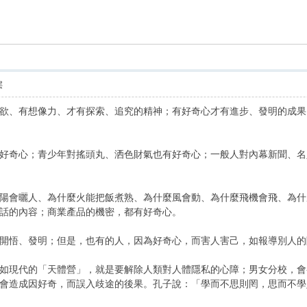
索
层
欲、有想像力、才有探索、追究的精神；有好奇心才有進步、發明的成果
奇心；青少年對搖頭丸、洒色財氣也有好奇心；一般人對內幕新聞、名
會曬人、為什麼火能把飯煮熟、為什麼風會動、為什麼飛機會飛、為什
話的內容；商業產品的機密，都有好奇心。
悟、發明；但是，也有的人，因為好奇心，而害人害己，如報導別人的
現代的「天體營」，就是要解除人類對人體隱私的心障；男女分校，會養
會造成因好奇，而誤入歧途的後果。孔子說：「學而不思則罔，思而不學