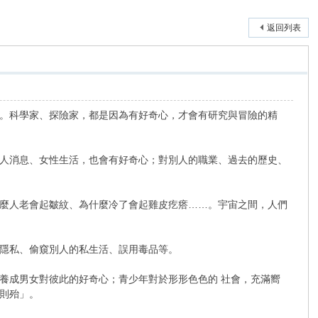
返回列表
。科學家、探險家，都是因為有好奇心，才會有研究與冒險的精
人消息、女性生活，也會有好奇心；對別人的職業、過去的歷史、
麼人老會起皺紋、為什麼冷了會起雞皮疙瘩……。宇宙之間，人們
隱私、偷窺別人的私生活、誤用毒品等。
成男女對彼此的好奇心；青少年對於形形色色的 社會，充滿嚮
則殆」。