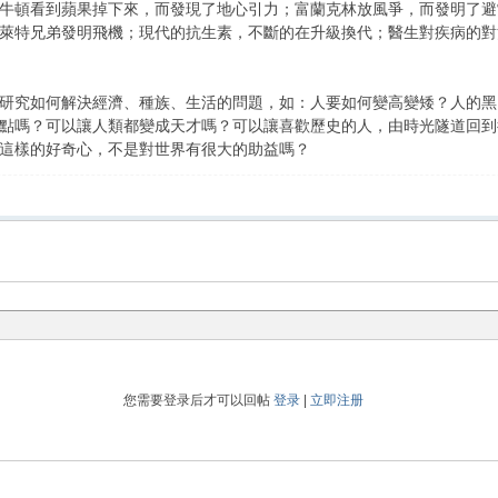
頓看到蘋果掉下來，而發現了地心引力；富蘭克林放風爭，而發明了避雷
萊特兄弟發明飛機；現代的抗生素，不斷的在升級換代；醫生對疾病的對
究如何解決經濟、種族、生活的問題，如：人要如何變高變矮？人的黑、
點嗎？可以讓人類都變成天才嗎？可以讓喜歡歷史的人，由時光隧道回到
這樣的好奇心，不是對世界有很大的助益嗎？
您需要登录后才可以回帖
登录
|
立即注册