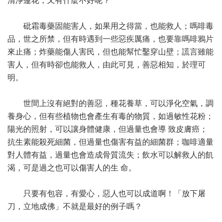
清淨蓮花，又有什麼不好呢？
砒霜毒藥固能害人，如果用之得當，也能救人；嗎啡毒
品，世之所禁，但有時遇到一些惡疾厲痛，也要靠嗎啡鴉片
來止痛；炸藥能傷人害民，但也能幫忙鑿穿山壁；謊言雖能
害人，但有時卻也能救人，由此可見，善惡相知，於理可
明。
世間上沒有絕對的善惡，種花養草，可以淨化空氣，調
養身心，但有些植物也會產生有毒的物質，如過敏性花粉；
陽光的照射，可以讓身體健康，但過量也會導 致皮膚癌；
抗生素能殺死細菌，但過量也傷害有益的細菌群；咖啡適量
對人體有益，過量也會造成骨質流失；飲水可以解救人的飢
渴，可是過之也可以傷害人的生 命。
只要有包容，有愛心，惡人也可以成道啊！「放下屠
刀，立地成佛」不就是最好的例子嗎？