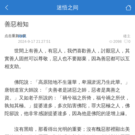
迷悟之间
善惡相知
点击重新加载
KKK
楼主
2024-9-17 21:27:51
2098
0
世間上有善人，有惡人，我們喜歡善人，討厭惡人，其
實善人固然可以尊敬，惡人也不要鄙棄，因為善惡都可以互
相支助。
佛陀說：「高原陸地不生蓮華，卑濕淤泥乃生此華。」
唐朝道宣大師說：「夫善者是諸惡之師，惡者是萬善之
資。」又如老子所說的：「禍兮福之所倚，福兮禍之所伏，
孰知其極。」提婆達多，多次陷害佛陀，罪大惡極之人，佛
陀卻說，他非常感謝提婆達多，因為他是佛陀的逆增上緣。
沒有黑暗，那看得出光明的重要；沒有醜惡那裡顯出美