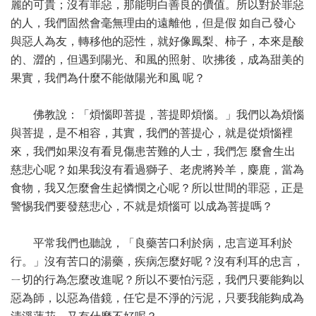
麗的可貴；沒有罪惡，那能明白善良的價值。所以對於罪惡
的人，我們固然會毫無理由的遠離他，但是假 如自己發心
與惡人為友，轉移他的惡性，就好像鳳梨、柿子，本來是酸
的、澀的，但遇到陽光、和風的照射、吹拂後，成為甜美的
果實，我們為什麼不能做陽光和風 呢？
佛教說：「煩惱即菩提，菩提即煩惱。」我們以為煩惱
與菩提，是不相容，其實，我們的菩提心，就是從煩惱裡
來，我們如果沒有看見傷患苦難的人士，我們怎 麼會生出
慈悲心呢？如果我沒有看過獅子、老虎將羚羊，麋鹿，當為
食物，我又怎麼會生起憐憫之心呢？所以世間的罪惡，正是
警惕我們要發慈悲心，不就是煩惱可 以成為菩提嗎？
平常我們也聽說，「良藥苦口利於病，忠言逆耳利於
行。」沒有苦口的湯藥，疾病怎麼好呢？沒有利耳的忠言，
ㄧ切的行為怎麼改進呢？所以不要怕污惡，我們只要能夠以
惡為師，以惡為借鏡，任它是不淨的污泥，只要我能夠成為