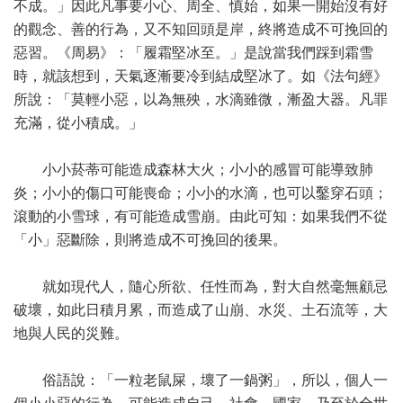
不成。」因此凡事要小心、周全、慎始，如果一開始沒有好
的觀念、善的行為，又不知回頭是岸，終將造成不可挽回的
惡習。《周易》：「履霜堅冰至。」是說當我們踩到霜雪
時，就該想到，天氣逐漸要冷到結成堅冰了。如《法句經》
所說：「莫輕小惡，以為無殃，水滴雖微，漸盈大器。凡罪
充滿，從小積成。」
小小菸蒂可能造成森林大火；小小的感冒可能導致肺
炎；小小的傷口可能喪命；小小的水滴，也可以鑿穿石頭；
滾動的小雪球，有可能造成雪崩。由此可知：如果我們不從
「小」惡斷除，則將造成不可挽回的後果。
就如現代人，隨心所欲、任性而為，對大自然毫無顧忌
破壞，如此日積月累，而造成了山崩、水災、土石流等，大
地與人民的災難。
俗語說：「一粒老鼠屎，壞了一鍋粥」，所以，個人一