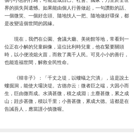
個小小惡的行為，可能造成自己、社會、國家，乃至於全世
界的損失與遺憾。如果能由個人行善做起，一句讚歎的話、
一個微笑、一個好念頭、隨地扶人一把、隨地做好環保，都
是改變這個世間的因緣。
現在，我們在公園、會議大廳、美術館等地，常看到一
位正在小解的兒童銅像，這位比利時兒童，他在緊要關頭
時，以小便澆熄火苗，而救了萬千人民。可見小小的善行，
也能造福世間，解救全民性命。
《韓非子》：「千丈之堤，以螻蟻之穴潰」，這是說土
螻掘洞，能使大壩決堤。古德亦云：微者巨之端，大因小而
生，巨由微而成。水滴甚微，積之成淵；土塵甚微，累之成
山；跬步甚微，積以千里；小善甚微，累成大德。這都是在
告誡吾人，應當謹小慎微喔。