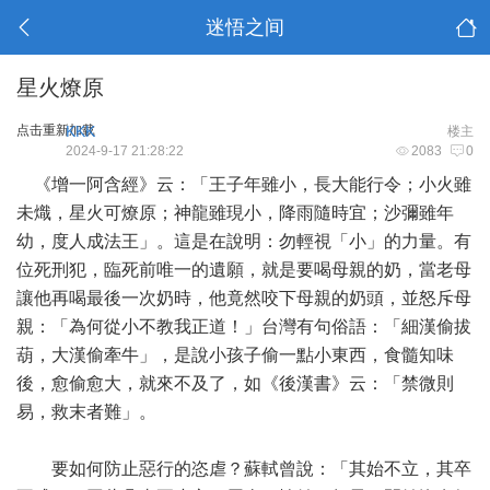
迷悟之间
星火燎原
点击重新加载
KKK
楼主
2024-9-17 21:28:22
2083
0
《增一阿含經》云：「王子年雖小，長大能行令；小火雖
未熾，星火可燎原；神龍雖現小，降雨隨時宜；沙彌雖年
幼，度人成法王」。這是在說明：勿輕視「小」的力量。有
位死刑犯，臨死前唯一的遺願，就是要喝母親的奶，當老母
讓他再喝最後一次奶時，他竟然咬下母親的奶頭，並怒斥母
親：「為何從小不教我正道！」台灣有句俗語：「細漢偷拔
葫，大漢偷牽牛」，是說小孩子偷一點小東西，食髓知味
後，愈偷愈大，就來不及了，如《後漢書》云：「禁微則
易，救末者難」。
要如何防止惡行的恣虐？蘇軾曾說：「其始不立，其卒