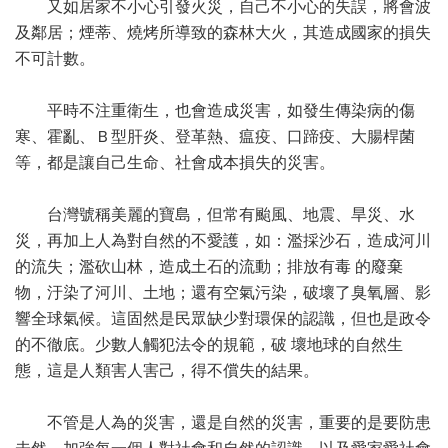
又如居家不小心引發火災，自己不小心的失誤，將會波
及鄰居；煙蒂、燒烤所導致的森林大火，其造成國家的損失
不可計數。
平時不注重衛生，也會造成災害，如發生傳染病的傷
寒、霍亂、Ｂ型肝炎、登革熱、瘟疫、口蹄疫、大腸桿菌
等，都是讓自己生命、社會成本損失的災害。
台灣號稱美麗的寶島，但常有颱風、地震、旱災、水
災，再加上人為對自然的不愛護，如：濫採沙石，造成河川
的流失；濫砍山林，造成土石的流動；排放有毒 的廢棄
物，汙染了河川、土地；還有空氣污染，破壞了臭氧層、影
響全球氣候。這固然是民眾缺少對環保的認識，但也是政令
的不徹底。少數人觸犯法令的規範，破 壞地球的自然生
態，這是人類害人害己，得不償失的結果。
不管是人為的災害，還是自然的災害，重要的是要防患