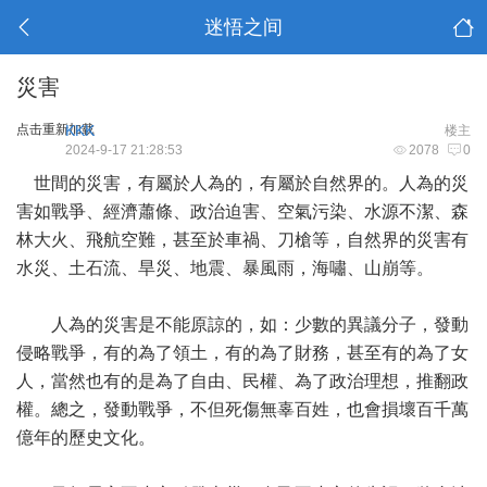
迷悟之间
災害
点击重新加载
KKK
楼主
2024-9-17 21:28:53
2078
0
世間的災害，有屬於人為的，有屬於自然界的。人為的災
害如戰爭、經濟蕭條、政治迫害、空氣污染、水源不潔、森
林大火、飛航空難，甚至於車禍、刀槍等，自然界的災害有
水災、土石流、旱災、地震、暴風雨，海嘯、山崩等。
人為的災害是不能原諒的，如：少數的異議分子，發動
侵略戰爭，有的為了領土，有的為了財務，甚至有的為了女
人，當然也有的是為了自由、民權、為了政治理想，推翻政
權。總之，發動戰爭，不但死傷無辜百姓，也會損壞百千萬
億年的歷史文化。