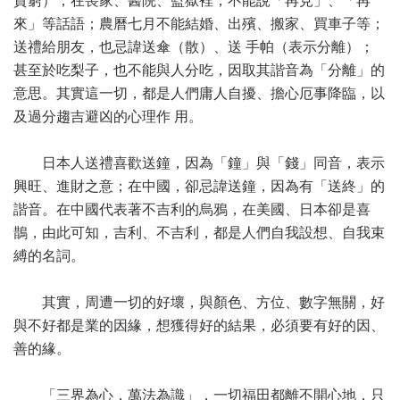
貧窮）；在喪家、醫院、監獄裡，不能說「再見」、「再
來」等話語；農曆七月不能結婚、出殯、搬家、買車子等；
送禮給朋友，也忌諱送傘（散）、送 手帕（表示分離）；
甚至於吃梨子，也不能與人分吃，因取其諧音為「分離」的
意思。其實這一切，都是人們庸人自擾、擔心厄事降臨，以
及過分趨吉避凶的心理作 用。
日本人送禮喜歡送鐘，因為「鐘」與「錢」同音，表示
興旺、進財之意；在中國，卻忌諱送鐘，因為有「送終」的
諧音。在中國代表著不吉利的烏鴉，在美國、日本卻是喜
鵲，由此可知，吉利、不吉利，都是人們自我設想、自我束
縛的名詞。
其實，周遭一切的好壞，與顏色、方位、數字無關，好
與不好都是業的因緣，想獲得好的結果，必須要有好的因、
善的緣。
「三界為心，萬法為識」，一切福田都離不開心地，只