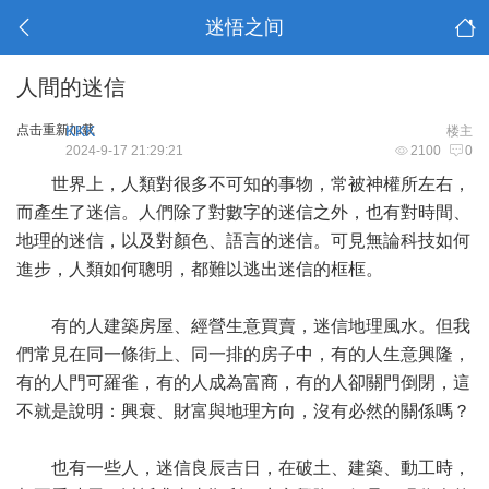
迷悟之间
人間的迷信
点击重新加载
KKK
楼主
2024-9-17 21:29:21
2100
0
世界上，人類對很多不可知的事物，常被神權所左右，
而產生了迷信。人們除了對數字的迷信之外，也有對時間、
地理的迷信，以及對顏色、語言的迷信。可見無論科技如何
進步，人類如何聰明，都難以逃出迷信的框框。
有的人建築房屋、經營生意買賣，迷信地理風水。但我
們常見在同一條街上、同一排的房子中，有的人生意興隆，
有的人門可羅雀，有的人成為富商，有的人卻關門倒閉，這
不就是說明：興衰、財富與地理方向，沒有必然的關係嗎？
也有一些人，迷信良辰吉日，在破土、建築、動工時，