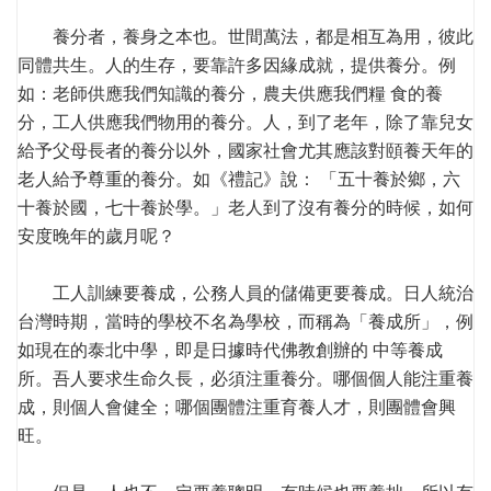
養分者，養身之本也。世間萬法，都是相互為用，彼此
同體共生。人的生存，要靠許多因緣成就，提供養分。例
如：老師供應我們知識的養分，農夫供應我們糧 食的養
分，工人供應我們物用的養分。人，到了老年，除了靠兒女
給予父母長者的養分以外，國家社會尤其應該對頤養天年的
老人給予尊重的養分。如《禮記》說： 「五十養於鄉，六
十養於國，七十養於學。」老人到了沒有養分的時候，如何
安度晚年的歲月呢？
工人訓練要養成，公務人員的儲備更要養成。日人統治
台灣時期，當時的學校不名為學校，而稱為「養成所」，例
如現在的泰北中學，即是日據時代佛教創辦的 中等養成
所。吾人要求生命久長，必須注重養分。哪個個人能注重養
成，則個人會健全；哪個團體注重育養人才，則團體會興
旺。