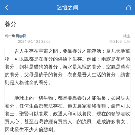
迷悟之间
養分
点击重新加载
KKK
楼主
2024-9-17 21:32:06
2109
0
吾人生存在宇宙之間，要靠養分才能存活；舉凡天地萬
物，可以說都是在養分的供給下生存。例如：雨露是花草的
養分，飼料是貓狗的養分，海水是魚蝦的養分，空氣是萬有
的養分，父母是孩子的養分，衣食是吾人生活的養分，讀書
則是人格健全的養分。
地球上的一切生物，都是要靠養分才能滋長，如果失去
養分，任何生命都無法存在。過去農家養豬養雞，豪門可以
養士，聖賢可以養眾，政通人和可以養民。現在的領導者收
買人心，甚至台灣曾經有買賣人口的流風，造成許多養女，
因此發生不少人倫悲劇。