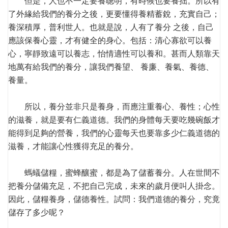
但是，人也不一定要養聰明，有時候也要養拙。所以有
了外緣給我們的養分之後，更要懂得養精蓄銳，充實自己；
養深積厚，普利世人。也就是說，人有了養分 之後，自己
應該保養心靈，才有健全的身心。包括：清心寡欲可以養
心，寧靜致遠可以養志，怡情適性可以養和。甚而人類靠天
地萬有給我們的養分，讓我們養望、 養廉、養氣、養德、
養量。
所以，養分並非只是養身，而應注重養心、養性；心性
的滋養，就是要有仁義道德。我們的身體每天要吃幾碗飯才
能得到足夠的營養，我們的心靈每天也要靠多少仁義道德的
滋養，才能讓心性獲得充足的養分。
螞蟻儲糧，蜜蜂釀蜜，都是為了儲蓄養分。人在世間不
把養分儲備充足，不把自己完成，未來的歲月便叫人掛念。
因此，儲糧養身，儲德養性。試問：我們道德的養分，究竟
儲存了多少呢？