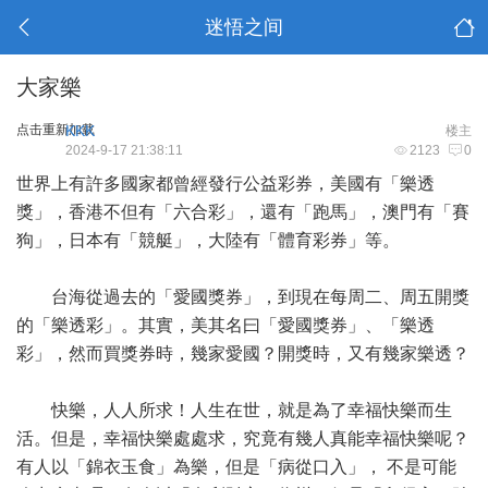
迷悟之间
大家樂
点击重新加载
KKK
楼主
2024-9-17 21:38:11
2123
0
世界上有許多國家都曾經發行公益彩券，美國有「樂透
獎」，香港不但有「六合彩」，還有「跑馬」，澳門有「賽
狗」，日本有「競艇」，大陸有「體育彩券」等。
台海從過去的「愛國獎券」，到現在每周二、周五開獎
的「樂透彩」。其實，美其名曰「愛國獎券」、「樂透
彩」，然而買獎券時，幾家愛國？開獎時，又有幾家樂透？
快樂，人人所求！人生在世，就是為了幸福快樂而生
活。但是，幸福快樂處處求，究竟有幾人真能幸福快樂呢？
有人以「錦衣玉食」為樂，但是「病從口入」， 不是可能