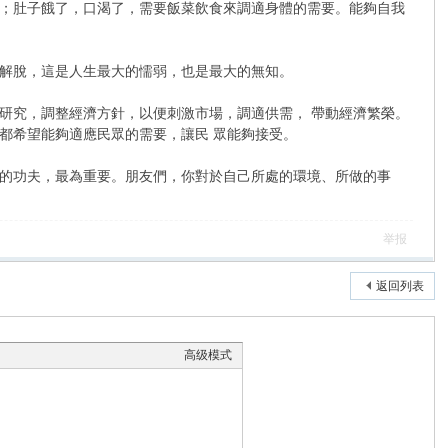
；肚子餓了，口渴了，需要飯菜飲食來調適身體的需要。能夠自我
解脫，這是人生最大的懦弱，也是最大的無知。
究，調整經濟方針，以便刺激市場，調適供需， 帶動經濟繁榮。
都希望能夠適應民眾的需要，讓民 眾能夠接受。
的功夫，最為重要。朋友們，你對於自己所處的環境、所做的事
举报
返回列表
高级模式