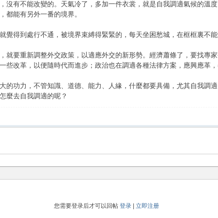
沒有不能改變的。天氣冷了，多加一件衣裳，就是自我調適氣候的溫度
，都能有另外一番的境界。
覺得到處行不通，被境界束縛得緊緊的，每天坐困愁城，在框框裏不能
就要重新調整外交政策，以適應外交的新形勢。經濟蕭條了，要找專家研
一些改革，以便隨時代而進步；政治也在調適各種法律方案，應興應革，
的功力，不管知識、道德、能力、人緣，什麼都要具備，尤其自我調適
怎麼去自我調適的呢？
您需要登录后才可以回帖
登录
|
立即注册