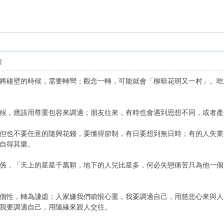
索
层
碰壁的時候，需要轉彎；觀念一轉，可能就會「柳暗花明又一村」。吃
，應該用尊重包容來調適；朋友往來，有時也會遇到思想不同，或者產
也不要任意的隨興花錢，要懂得節制，有日要想到無日時；有的人失業
自得其樂。
，「天上的星星千萬顆，地下的人兒比星多，何必失戀痛苦只為他一個
性，轉為謙虛；人家嫌我們瞋恨心重，我要調適自己，用慈悲心來與人
我要調適自己，用隨緣來跟人交往。