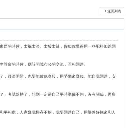
返回列表
東西的時候，太鹹太淡、太酸太辣，假如你懂得用一些配料加以調
生誤會的時候，應該開誠布公的交流，互相調適。
了，經濟困難，也要能放低身段，用勞動來賺錢。能自我調適，安
？」考試落榜了，想到一定是自己平時準備不夠，沒有關係，再多
和平相處；人家嫌我慳吝不捨，我要調適自己，用樂善好施來和人