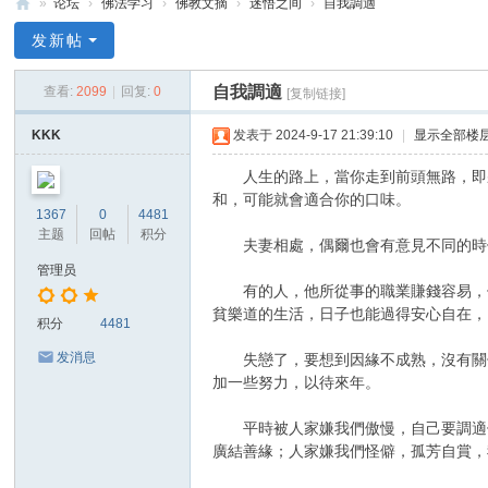
»
论坛
›
佛法学习
›
佛教文摘
›
迷悟之间
›
自我調適
禅
发新帖
净
自我調適
查看:
2099
|
回复:
0
[复制链接]
中
心
KKK
发表于 2024-9-17 21:39:10
|
显示全部楼
人生的路上，當你走到前頭無路，即將
和，可能就會適合你的口味。
1367
0
4481
主题
回帖
积分
夫妻相處，偶爾也會有意見不同的時候
管理员
有的人，他所從事的職業賺錢容易，但
貧樂道的生活，日子也能過得安心自在，
积分
4481
发消息
失戀了，要想到因緣不成熟，沒有關係
加一些努力，以待來年。
平時被人家嫌我們傲慢，自己要調適個
廣結善緣；人家嫌我們怪僻，孤芳自賞，