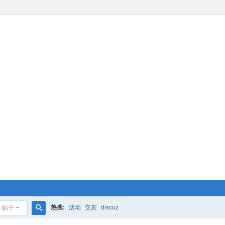
热搜:
活动
交友
discuz
帖子
搜