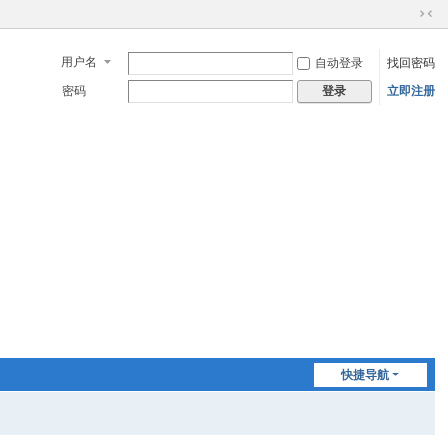
切
换
用户名
自动登录
找回密码
到
窄
密码
立即注册
登录
版
快捷导航