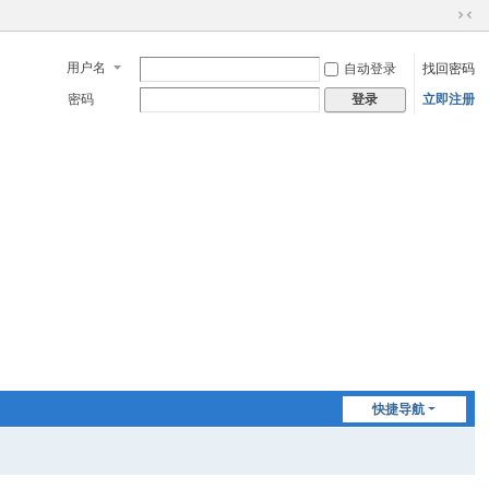
切
换
用户名
自动登录
找回密码
到
窄
密码
立即注册
登录
版
快捷导航