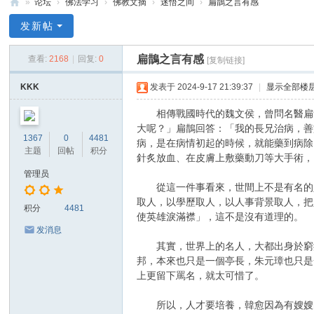
»
论坛
›
佛法学习
›
佛教文摘
›
迷悟之间
›
扁鵲之言有感
禅
发新帖
净
扁鵲之言有感
查看:
2168
|
回复:
0
[复制链接]
中
心
KKK
发表于 2024-9-17 21:39:37
|
显示全部楼
相傳戰國時代的魏文侯，曾問名醫扁鵲
大呢？」扁鵲回答：「我的長兄治病，善
1367
0
4481
病，是在病情初起的時候，就能藥到病除
主题
回帖
积分
針炙放血、在皮膚上敷藥動刀等大手術，
管理员
從這一件事看來，世間上不是有名的人
取人，以學歷取人，以人事背景取人，把
积分
4481
使英雄淚滿襟」，這不是沒有道理的。
发消息
其實，世界上的名人，大都出身於窮鄉
邦，本來也只是一個亭長，朱元璋也只是
上更留下罵名，就太可惜了。
所以，人才要培養，韓愈因為有嫂嫂的