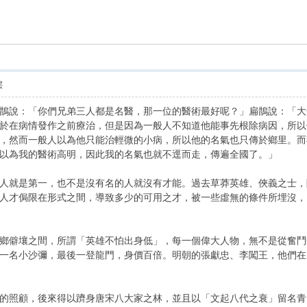
索
层
說：「你們兄弟三人都是名醫，那一位的醫術最好呢？」扁鵲說：「大哥
於在病情發作之前療治，但是因為一般人不知道他能事先根除病因，所以
，然而一般人以為他只能治輕微的小病，所以他的名氣也只傳於鄉里。而
以為我的醫術高明，因此我的名氣也就不逕而走，傳遍全國了。」
就是第一，也不是沒有名的人就沒有才能。過去草莽英雄、俠義之士，隱
人才侷限在形式之間，導致多少的可用之才，被一些虛無的條件所埋沒，
僻壤之間，所謂「英雄不怕出身低」，每一個偉大人物，無不是從奮鬥中
一名小沙彌，最後一登龍門，身價百倍。明朝的張獻忠、李闖王，他們在
照顧，後來得以躋身唐宋八大家之林，並且以「文起八代之衰」留名青