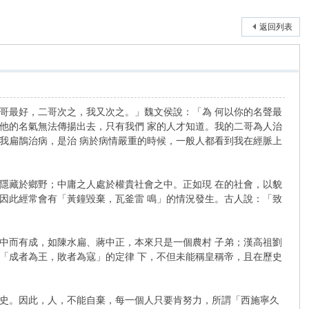
返回列表
最好，二哥次之，我又次之。」魏文侯說：「為 何以你的名聲最
他的名氣無法傳揚出去，只有我們 家的人才知道。我的二哥為人治
我扁鵲治病，是治 病於病情嚴重的時候，一般人都看到我在經脈上
藏於鄉野；中庸之人處於權貴社會之中。正如現 在的社會，以貌
因此經常會有「黃鐘毀棄，瓦釜雷 鳴」的情況發生。古人說：「致
而有成，如陳水扁、蔣中正，本來只是一個農村 子弟；漢高祖劉
「成者為王，敗者為寇」的定律 下，不但未能稱皇稱帝，且在歷史
史。因此，人，不能自棄，每一個人只要肯努力，所謂「西施寧久