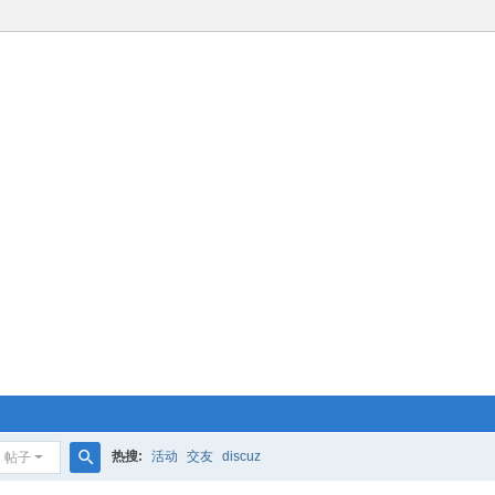
热搜:
活动
交友
discuz
帖子
搜