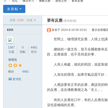
»
论坛
›
佛法学习
›
佛教文摘
›
迷悟之间
›
要有反應
禅
发新帖
净
要有反應
查看:
2269
|
回复:
0
[复制链接]
中
心
KKK
发表于 2024-9-18 00:10:01
|
显示全部楼
世間上，物理講究反應，人情上也講究
1367
0
4481
總統的一篇文告，當天全國都會有反應
主题
回帖
积分
跌，反應過度，也不見得是好事。
管理员
人與人相處，彼此的和諧，就是靠彼此
积分
4481
人居住的環境，如果空氣品質不好，居
发消息
人應該要有正常的反應，應該笑的時候
的反應，這在佛教裏稱之為「非人」。
有的人反應在口中，有的人反應在臉上
這也是極端的反應。