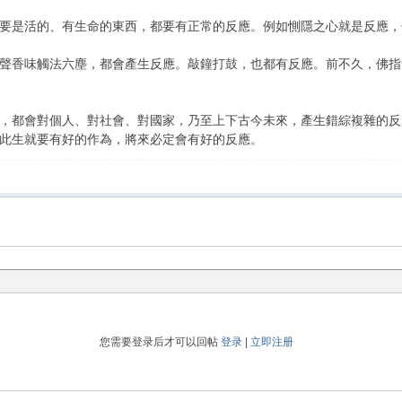
是活的、有生命的東西，都要有正常的反應。例如惻隱之心就是反應，
香味觸法六塵，都會產生反應。敲鐘打鼓，也都有反應。前不久，佛指
都會對個人、對社會、對國家，乃至上下古今未來，產生錯綜複雜的反應
此生就要有好的作為，將來必定會有好的反應。
您需要登录后才可以回帖
登录
|
立即注册