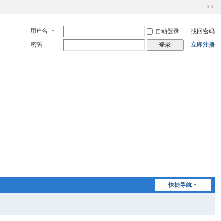
切
换
用户名
自动登录
找回密码
到
窄
密码
立即注册
登录
版
快捷导航