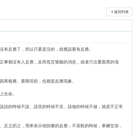
返回列表
沒有反應了，所以只要是活的，就應該要有反應。
正事都沒有人反應，反而危言聳聽的消息，或者只注重股票的漲
因果報應、業障現前，也都是反應現象。
上生命。
該說的時候不說、該笑的時候不笑、該做的時候不做，就是不正常
、足之蹈之，用來表示他快樂的反應；不喜歡的時候，拳腳交加，