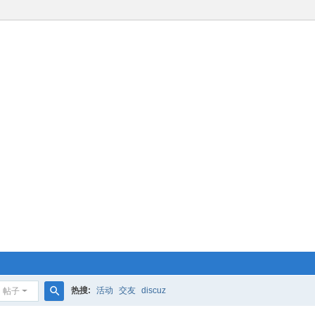
热搜:
活动
交友
discuz
帖子
搜