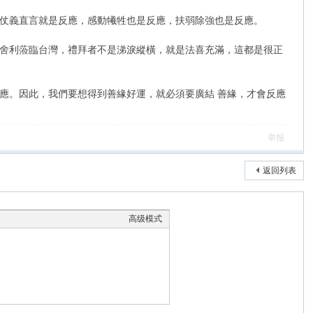
仗義直言就是反應，感動犧牲也是反應，扶弱除強也是反應。
舍利蒞臨台灣，禮拜者不是涕淚縱橫，就是法喜充滿，這都是很正
。因此，我們要想得到善緣好運，就必須要廣結 善緣，才會反應
举报
返回列表
高级模式