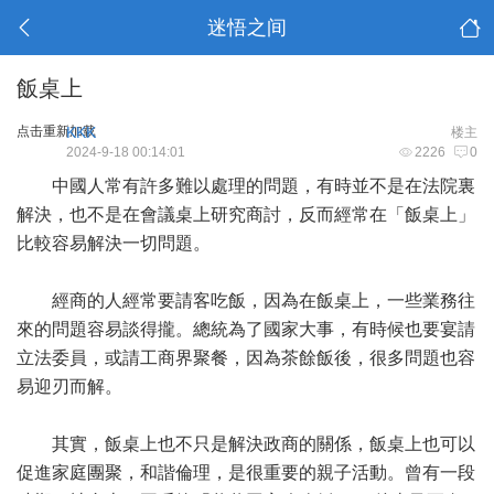
迷悟之间
飯桌上
点击重新加载
KKK
楼主
2024-9-18 00:14:01
2226
0
中國人常有許多難以處理的問題，有時並不是在法院裏
解決，也不是在會議桌上研究商討，反而經常在「飯桌上」
比較容易解決一切問題。
經商的人經常要請客吃飯，因為在飯桌上，一些業務往
來的問題容易談得攏。總統為了國家大事，有時候也要宴請
立法委員，或請工商界聚餐，因為茶餘飯後，很多問題也容
易迎刃而解。
其實，飯桌上也不只是解決政商的關係，飯桌上也可以
促進家庭團聚，和諧倫理，是很重要的親子活動。曾有一段