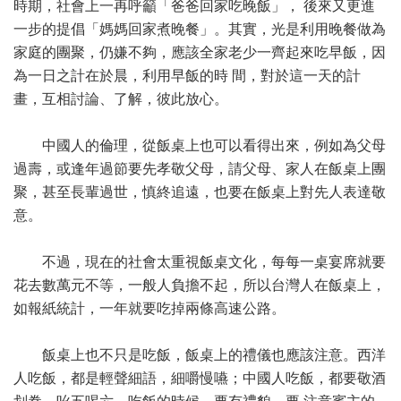
時期，社會上一再呼籲「爸爸回家吃晚飯」， 後來又更進
一步的提倡「媽媽回家煮晚餐」。其實，光是利用晚餐做為
家庭的團聚，仍嫌不夠，應該全家老少一齊起來吃早飯，因
為一日之計在於晨，利用早飯的時 間，對於這一天的計
畫，互相討論、了解，彼此放心。
中國人的倫理，從飯桌上也可以看得出來，例如為父母
過壽，或逢年過節要先孝敬父母，請父母、家人在飯桌上團
聚，甚至長輩過世，慎終追遠，也要在飯桌上對先人表達敬
意。
不過，現在的社會太重視飯桌文化，每每一桌宴席就要
花去數萬元不等，一般人負擔不起，所以台灣人在飯桌上，
如報紙統計，一年就要吃掉兩條高速公路。
飯桌上也不只是吃飯，飯桌上的禮儀也應該注意。西洋
人吃飯，都是輕聲細語，細嚼慢嚥；中國人吃飯，都要敬酒