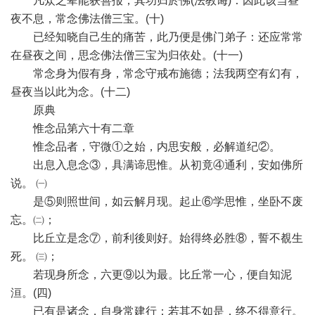
凡众之辈能获善报，其功归於佛(法教诲)：因此该当昼
夜不息，常念佛法僧三宝。(十)
已经知晓自己生的痛苦，此乃便是佛门弟子：还应常常
在昼夜之间，思念佛法僧三宝为归依处。(十一)
常念身为假有身，常念守戒布施德；法我两空有幻有，
昼夜当以此为念。(十二)
原典
惟念品第六十有二章
惟念品者，守微①之始，内思安般，必解道纪②。
出息入息念③，具满谛思惟。从初竟④通利，安如佛所
说。 ㈠
是⑤则照世间，如云解月现。起止⑥学思惟，坐卧不废
忘。㈡；
比丘立是念⑦，前利後则好。始得终必胜⑧，誓不覩生
死。 ㈢；
若现身所念，六更⑨以为最。比丘常一心，便自知泥
洹。(四)
已有是诸念，自身常建行；若其不如是，终不得意行。