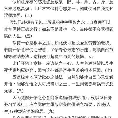
假如让身根的感觉恣意放纵，眼、耳、鼻、舌、身、意
六根必然昌炽：比丘常常保持心志如一，如此便可自我觉知
涅槃境界。(四)
假如已经拥有了以上所说的种种明智之念，自身便可以
常常保持正德之行：如若不是常持一心，最终都不会获得圆
满的人生。(五)
常持一心是根本之法，如此便可超脱爱意劳苦的缠绕。
若能开悟意根使之智慧，了悟专心致志的乐趣，随顺自然节
律等辅助办法，这样便可超度生与死的烦恼。 ㈥
比丘开悟了意根，应该使之一心。人生各种欲望以及生
死忧患均应抛弃，因为这些都是产生痛苦的根本原因。(七)
应该经常地倾听微妙之佛法，自然能够使自己心意觉解
开悟：能够觉悟之人可成贤明之士，一生到老皆与祸患忧愁
无缘。(八)
因为觉解开悟之心意能够遵循(佛法妙道)，夜以继日务
必习学践行；应当觉解甘露般甜美的佛法之精要，以使(人
生)各种烦恼消除殆尽。(九)