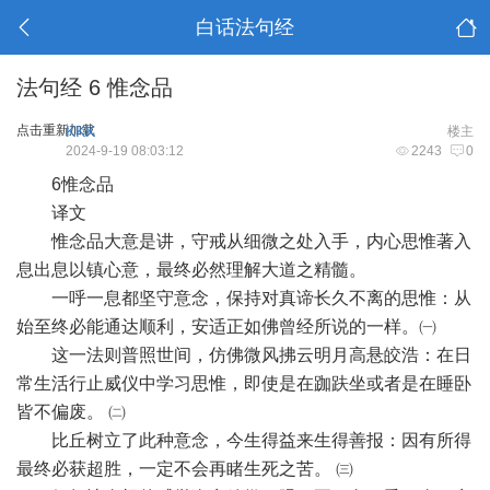
白话法句经
法句经 6 惟念品
点击重新加载
KKK
楼主
2024-9-19 08:03:12
2243
0
6惟念品
译文
惟念品大意是讲，守戒从细微之处入手，内心思惟著入
息出息以镇心意，最终必然理解大道之精髓。
一呼一息都坚守意念，保持对真谛长久不离的思惟：从
始至终必能通达顺利，安适正如佛曾经所说的一样。㈠
这一法则普照世间，仿佛微风拂云明月高悬皎浩：在日
常生活行止威仪中学习思惟，即使是在跏趺坐或者是在睡卧
皆不偏废。 ㈡
比丘树立了此种意念，今生得益来生得善报：因有所得
最终必获超胜，一定不会再睹生死之苦。 ㈢